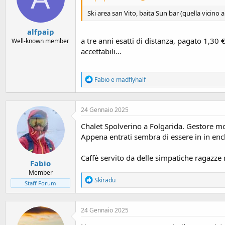
Ski area san Vito, baita Sun bar (quella vicino a
alfpaip
a tre anni esatti di distanza, pagato 1,30 
Well-known member
accettabili...
R
Fabio
e
madflyhalf
e
a
c
24 Gennaio 2025
t
i
Chalet Spolverino a Folgarida. Gestore mo
o
n
Appena entrati sembra di essere in in encla
s
:
Caffè servito da delle simpatiche ragazz
Fabio
Member
R
Skiradu
Staff Forum
e
a
c
24 Gennaio 2025
t
i