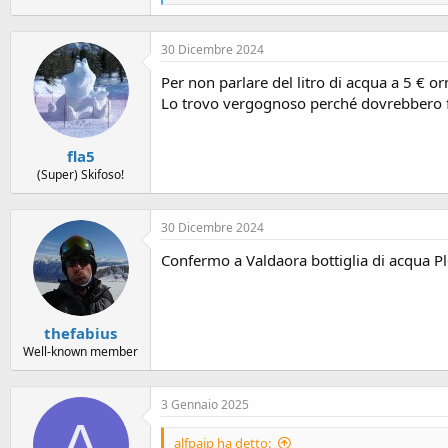
e
a
c
30 Dicembre 2024
t
i
Per non parlare del litro di acqua a 5 € or
o
n
Lo trovo vergognoso perché dovrebbero farm
s
:
fla5
(Super) Skifoso!
30 Dicembre 2024
Confermo a Valdaora bottiglia di acqua Pl
thefabius
Well-known member
3 Gennaio 2025
A
alfpaip ha detto: