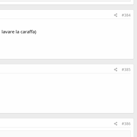
#384
lavare la caraffa)
#385
#386