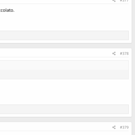
#377
ccolato.
#378
#379