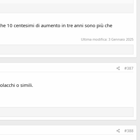
i che 10 centesimi di aumento in tre anni sono più che
Ultima modifica:
3 Gennaio 2025
#387
olacchi o simili.
#388