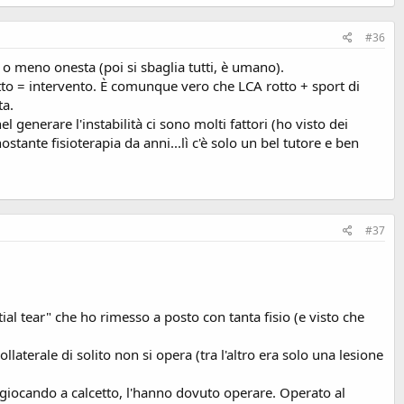
#36
 meno onesta (poi si sbaglia tutti, è umano).
otto = intervento. È comunque vero che LCA rotto + sport di
ta.
l generare l'instabilità ci sono molti fattori (ho visto dei
ante fisioterapia da anni...lì c'è solo un bel tutore e ben
#37
ial tear" che ho rimesso a posto con tanta fisio (e visto che
laterale di solito non si opera (tra l'altro era solo una lesione
 giocando a calcetto, l'hanno dovuto operare. Operato al