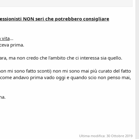
rofessionisti NON seri che potrebbero consigliare
 vita
...
faceva prima.
ara, ma non credo che l'ambito che ci interessa sia quello.
non mi sono fatto sconti) non mi sono mai più curato del fatto
gra... come andavo prima vado oggi e quando scio non penso mai,
ma.
Ultima modifica:
30 Ottobre 2019