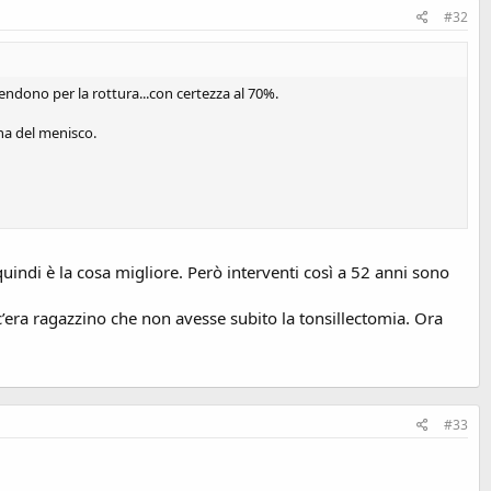
#32
pendono per la rottura...con certezza al 70%.
ona del menisco.
quindi è la cosa migliore. Però interventi così a 52 anni sono
c’era ragazzino che non avesse subito la tonsillectomia. Ora
#33