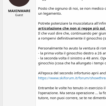
Posto che ognuno di noi, se non medico ch
MAXINMARE
un legamento.
Guest
Potrete potenziare la muscolatura all'infi
articolazione che non si regge più su
Il che vuol dire che, continuando per giun
a rompervi definitivamente il ginocchio (s
Personalmente ho avuto la ventura di ro
- la prima volta il ginocchio destro a 26 a
- la seconda volta il sinistro a 48 anni. 
ginocchio (cosa che ha allungato i tempi d
All'epoca del secondo infortunio aprii anch
https://www.skiforum.it/forum/showthr
Entrambe le volte ho tenuto in esercizio i
l'operazione. Ma senza operazione ... la fis
tutore, non puoi correre, se te ne dimentich