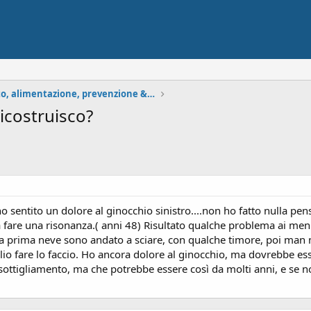
Allenamento, alimentazione, prevenzione & recupero
ricostruisco?
 ho sentito un dolore al ginocchio sinistro....non ho fatto nulla
 fare una risonanza.( anni 48) Risultato qualche problema ai meni
Alla prima neve sono andato a sciare, con qualche timore, poi man
io fare lo faccio. Ho ancora dolore al ginocchio, ma dovrebbe esse
ssottigliamento, ma che potrebbe essere così da molti anni, e se n