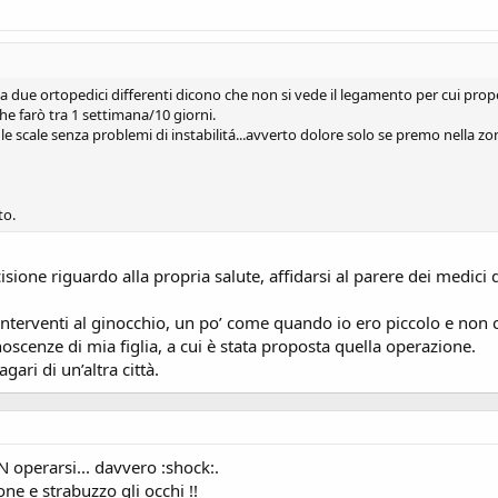
, ma due ortopedici differenti dicono che non si vede il legamento per cui pro
he farò tra 1 settimana/10 giorni.
 le scale senza problemi di instabilitá...avverto dolore solo se premo nella z
to.
sione riguardo alla propria salute, affidarsi al parere dei medici 
 interventi al ginocchio, un po’ come quando io ero piccolo e non 
scenze di mia figlia, a cui è stata proposta quella operazione.
gari di un’altra città.
 operarsi... davvero :shock:.
ne e strabuzzo gli occhi !!