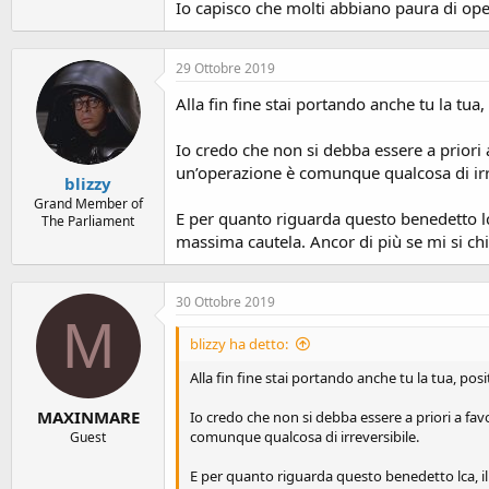
Io capisco che molti abbiano paura di ope
29 Ottobre 2019
Alla fin fine stai portando anche tu la tua, 
Io credo che non si debba essere a priori 
un’operazione è comunque qualcosa di irr
blizzy
Grand Member of
E per quanto riguarda questo benedetto l
The Parliament
massima cautela. Ancor di più se mi si ch
30 Ottobre 2019
M
blizzy ha detto:
Alla fin fine stai portando anche tu la tua, posit
MAXINMARE
Io credo che non si debba essere a priori a fa
comunque qualcosa di irreversibile.
Guest
E per quanto riguarda questo benedetto lca, i