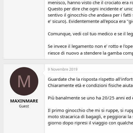
menisco, hanno visto che il crociato era ro
Questo per dire che ogni incidente e' unic
sentivo il ginocchio che andava per i fatt
e' sicuro). Evidentemente all'epoca era "g
Comunque, vedi col tuo medico e se il lega
Se invece il legamento non e' rotto e l'op
riesce di nuovo a stendere la gamba comple
9 Novembre 2019
M
Guardate che la risposta rispetto all'infor
Chiaramente età e condizioni fisiche aiut
Più banalmente se uno ha 20/25 anni ed è a
MAXINMARE
Guest
Il primo ginocchio che mi si ruppe, si ru
moto stracarica di bagagli, e peggiorai la 
giorno dopo ripresi il viaggio con qualche