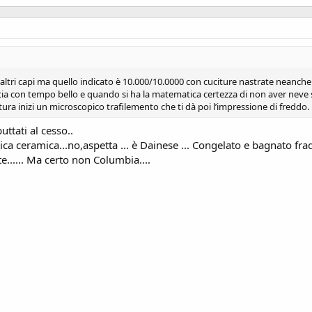
altri capi ma quello indicato è 10.000/10.0000 con cuciture nastrate neanche 
cia con tempo bello e quando si ha la matematica certezza di non aver neve su
citura inizi un microscopico trafilemento che ti dà poi l’impressione di freddo.
uttati al cesso..
 ceramica...no,aspetta ... è Dainese ... Congelato e bagnato fradi
te...... Ma certo non Columbia....