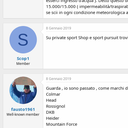
esserci ingresso d'acqua ). Detto questo d
15.000/15.000 ( impermeabilità/traspirabil
se scii in ogni condizione meteorologica al
8 Gennaio 2019
S
Su private sport Shop e sport pursuit trovi
Scop1
Member
8 Gennaio 2019
Guarda , io sono passato , come marchi da
Colmar
Head
Rossignol
fausto1961
DKB
Well-known member
Heider
Mountain Force