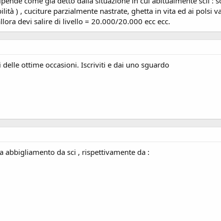
ipende come già detto dalla situazione in cui abitualmente scii : s
ità ) , cuciture parzialmente nastrate, ghetta in vita ed ai polsi 
lora devi salire di livello = 20.000/20.000 ecc ecc.
 delle ottime occasioni. Iscriviti e dai uno sguardo
 abbigliamento da sci , rispettivamente da :