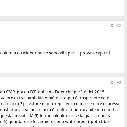
#2
olumia o Heider non se sono alla pari... prova a capire i
#3
 da CMP, poi da D'Frent e da Eider che però è del 2015.
alore di traspirabilità = più è alto più è traspirante ed è
ma giacca 3) il valore di idrorepellenza ( non sempre espresso
 4) nastratura = se una giacca è molto impermeabile ma non ha
a questa possibilità 5) termosaldatura = se la giacca non ha
re 6) guardare se le cerniere sono waterproof ( potrebbe