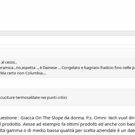
 al cesso..
mica...no,aspetta ... è Dainese ... Congelato e bagnato fradicio fino nelle p
.. Ma certo non Columbia....
citure termosaldate nei punti critici
 questione : Giacca On The Slope da donna. P.s. Omni- tech vuol d
 prodotto. Aesse ad esempio fa ottimi prodotti ed anche con bassi v
lta gamma o di medio bassa qualità per scelta aziendale è un dato