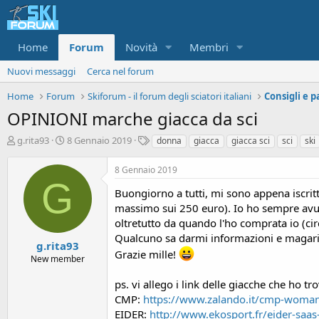
Home
Forum
Novità
Membri
Nuovi messaggi
Cerca nel forum
Home
Forum
Skiforum - il forum degli sciatori italiani
OPINIONI marche giacca da sci
A
D
T
g.rita93
8 Gennaio 2019
donna
giacca
giacca sci
sci
ski
u
a
a
t
t
g
8 Gennaio 2019
o
a
G
r
d
Buongiorno a tutti, mi sono appena iscrit
e
'
massimo sui 250 euro). Io ho sempre avut
d
i
oltretutto da quando l'ho comprata io (ci
i
n
Qualcuno sa darmi informazioni e magari e
s
i
g.rita93
Grazie mille!
c
z
New member
u
i
s
o
ps. vi allego i link delle giacche che ho tro
s
CMP:
https://www.zalando.it/cmp-woman-
i
EIDER:
http://www.ekosport.fr/eider-saas