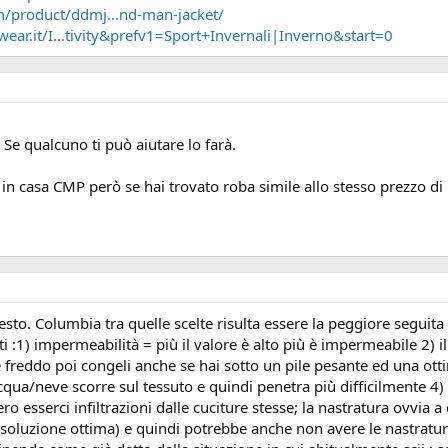
m/product/ddmj...nd-man-jacket/
ear.it/I...tivity&prefv1=Sport+Invernali|Inverno&start=0
 Se qualcuno ti può aiutare lo farà.
n casa CMP però se hai trovato roba simile allo stesso prezzo di C
sto. Columbia tra quelle scelte risulta essere la peggiore seguita
 :1) impermeabilità = più il valore è alto più è impermeabile 2) il v
freddo poi congeli anche se hai sotto un pile pesante ed una otti
l'acqua/neve scorre sul tessuto e quindi penetra più difficilmente
ro esserci infiltrazioni dalle cuciture stesse; la nastratura ovvia 
( soluzione ottima) e quindi potrebbe anche non avere le nastratu