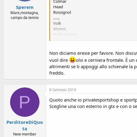
Colmar
Sperem
Head
Rossignol
Mare,montagna,
campo da tennis
.......
Volk
Atomic
Helly Hansen
e potrei continuare ancora..
Qualità prezzo? Durata ? Robustezza ? Prestazi
Compra Columbia ....stop
Non diciamo eresie per favore. Non discut
Poi diventa solo una questione di look....
vuol dire
olsi e cerniera frontale. È u
altrimenti se ti appoggi allo schienale la 
freddo.
8 Gennaio 2019
P
Quoto anche io privatesportshop e sportpur
Scegline una con esterno in gtx e con o se
PerditoreDiQuo
ta
New member