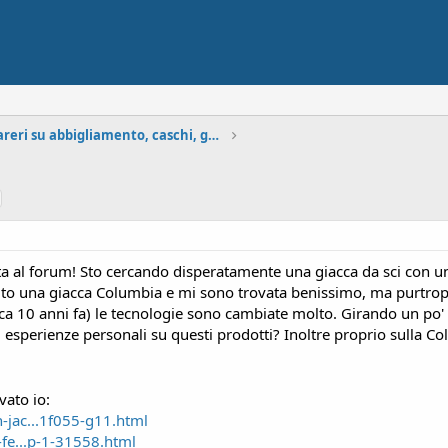
Consigli e pareri su abbigliamento, caschi, guanti
ta al forum! Sto cercando disperatamente una giacca da sci con un
o una giacca Columbia e mi sono trovata benissimo, ma purtropp
rca 10 anni fa) le tecnologie sono cambiate molto. Girando un po' 
sperienze personali su questi prodotti? Inoltre proprio sulla Col
vato io:
jac...1f055-g11.html
-fe...p-1-31558.html