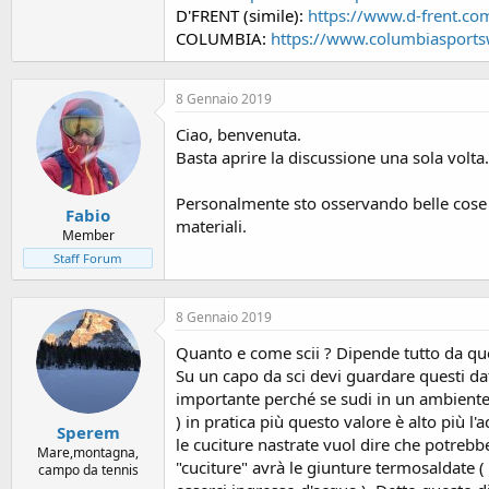
o
D'FRENT (simile):
https://www.d-frent.co
n
COLUMBIA:
https://www.columbiasportsw
e
8 Gennaio 2019
Ciao, benvenuta.
Basta aprire la discussione una sola volta.
Personalmente sto osservando belle cose i
Fabio
materiali.
Member
Staff Forum
8 Gennaio 2019
Quanto e come scii ? Dipende tutto da que
Su un capo da sci devi guardare questi dati
importante perché se sudi in un ambiente 
) in pratica più questo valore è alto più 
Sperem
le cuciture nastrate vuol dire che potrebbe
Mare,montagna,
"cuciture" avrà le giunture termosaldate 
campo da tennis