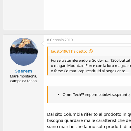
8 Gennaio 2019
fausto1961 ha detto:
Forse ti stai riferendo a Goldwin.....1200 buttati
o magari Mountain Force con la loro magica cera
Sperem
o forse Colmar...capi restituiti al negoziante....
Mare,montagna,
campo da tennis
Omni-Tech™ impermeabile/traspirante, cu
Dal sito Columbia riferito al prodotto in
bisogna guardare ma le caratteristiche del
siano marche che fanno solo prodotti di a