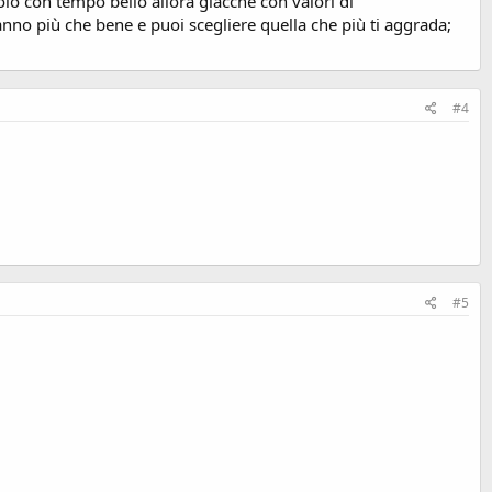
olo con tempo bello allora giacche con valori di
vanno più che bene e puoi scegliere quella che più ti aggrada;
#4
#5