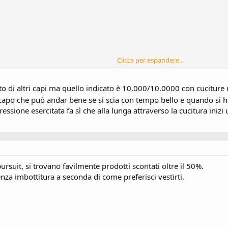
Clicca per espandere...
oni sotto la neve e sotto le intemperie in genere?
o di altri capi ma quello indicato è 10.000/10.0000 con cuciture 
n capo che può andar bene se si scia con tempo bello e quando si 
pressione esercitata fa sì che alla lunga attraverso la cucitura iniz
suit, si trovano favilmente prodotti scontati oltre il 50%.
nza imbottitura a seconda di come preferisci vestirti.