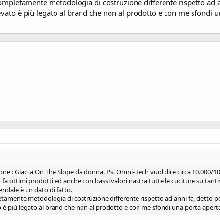
 completamente metodologia di costruzione differente rispetto ad 
ato è più legato al brand che non al prodotto e con me sfondi una 
tione : Giacca On The Slope da donna. P.s. Omni- tech vuol dire circa 10.000
fa ottimi prodotti ed anche con bassi valori nastra tutte le cuciture su tanti
ndale è un dato di fatto.
pletamente metodologia di costruzione differente rispetto ad anni fa, detto p
è più legato al brand che non al prodotto e con me sfondi una porta aperta ne