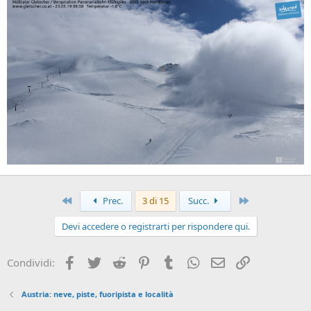
Primo
Ultimo
Prec.
3 di 15
Succ.
Devi accedere o registrarti per rispondere qui.
Facebook
Twitter
Reddit
Pinterest
Tumblr
WhatsApp
Email
Link
Condividi:
Austria: neve, piste, fuoripista e località