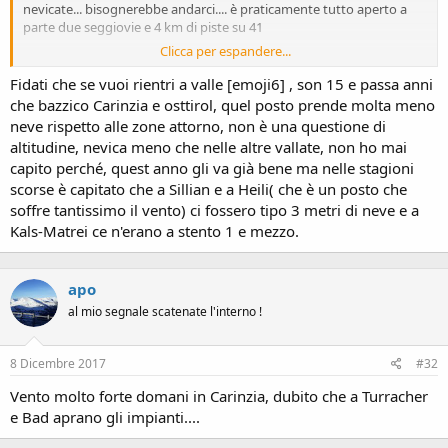
nevicate... bisognerebbe andarci.... è praticamente tutto aperto a
parte due seggiovie e 4 km di piste su 41
Clicca per espandere...
http://www.gg-resort.at/skigebiet/interaktives-pisten-panorama/
Fidati che se vuoi rientri a valle [emoji6] , son 15 e passa anni
Da quel che si capisce qui, niente discesa a valle a Matrei, e se
che bazzico Carinzia e osttirol, quel posto prende molta meno
parcheggi lì devi rientrare con la cabina...
neve rispetto alle zone attorno, non è una questione di
altitudine, nevica meno che nelle altre vallate, non ho mai
capito perché, quest anno gli va già bene ma nelle stagioni
scorse è capitato che a Sillian e a Heili( che è un posto che
soffre tantissimo il vento) ci fossero tipo 3 metri di neve e a
Kals-Matrei ce n'erano a stento 1 e mezzo.
apo
al mio segnale scatenate l'interno !
8 Dicembre 2017
#32
Vento molto forte domani in Carinzia, dubito che a Turracher
e Bad aprano gli impianti....