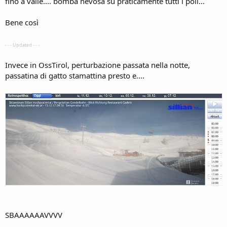
fino a valle.... bomba nevosa su praticamente tutti i poli...
Bene così
- - - Updated - - -
Invece in OssTirol, perturbazione passata nella notte,
passatina di gatto stamattina presto e....
SBAAAAAAVVVV