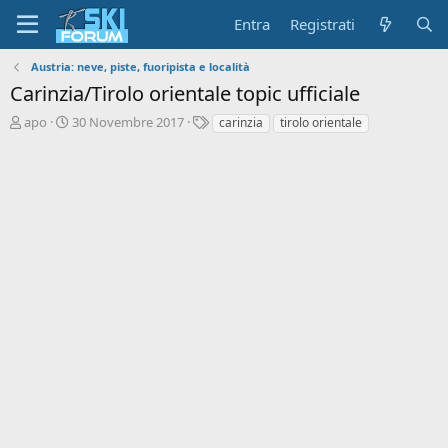
Entra
Registrati
Austria: neve, piste, fuoripista e località
Carinzia/Tirolo orientale topic ufficiale
A
D
T
apo
30 Novembre 2017
carinzia
tirolo orientale
u
a
a
t
t
g
o
a
r
d
e
'
d
i
i
n
s
i
c
z
u
i
s
o
s
i
o
n
e