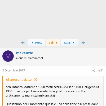
Primo
Ultimo
Prec.
3 di 15
Succ.
mckenzie
M
e duc mi clamin cont
5 Dicembre 2017
#31
julianross ha detto:
beh, intanto Matrei è a 1000 metri scarsi... (Sillian 1100, Heiligenblut
1300.... Lienz è più bassa e infatti negli ultimi anni non l'ho
praticamente mai vista imbiancata)
Quest'anno per il momento quella è una delle zone più prese dalle