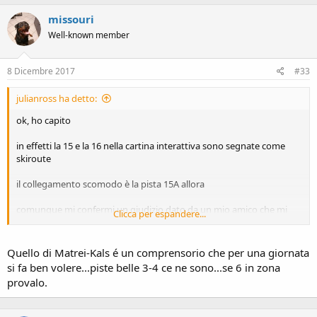
missouri
Well-known member
8 Dicembre 2017
#33
julianross ha detto:
ok, ho capito
in effetti la 15 e la 16 nella cartina interattiva sono segnate come
skiroute
il collegamento scomodo è la pista 15A allora
comunque mi confermi un giudizio dato da un mio amico che mi
Clicca per espandere...
disse che il posto è molto bello, severo, di alta montagna.... ma poi il
comprensorio in sè è molto dispersivo e non ci sono tante belle
piste
Quello di Matrei-Kals é un comprensorio che per una giornata
si fa ben volere...piste belle 3-4 ce ne sono...se 6 in zona
provalo.