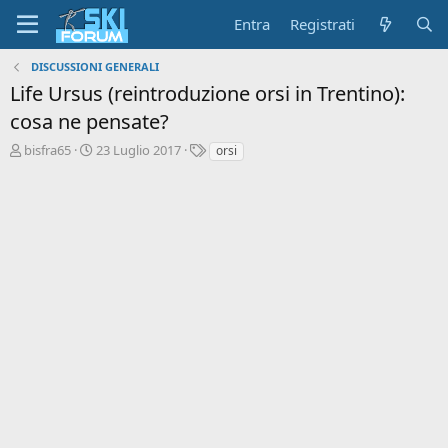
Entra
Registrati
DISCUSSIONI GENERALI
Life Ursus (reintroduzione orsi in Trentino):
cosa ne pensate?
A
D
T
bisfra65
23 Luglio 2017
orsi
u
a
a
t
t
g
o
a
r
d
e
'
d
i
i
n
s
i
c
z
u
i
s
o
s
i
o
n
e