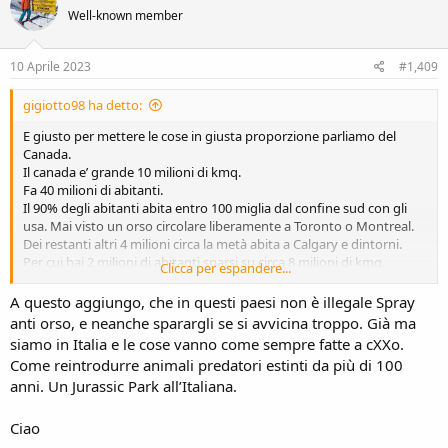
i
difenderci....ridicoli
Well-known member
o
n
s
10 Aprile 2023
#1,409
:
gigiotto98 ha detto:
E giusto per mettere le cose in giusta proporzione parliamo del
Canada.
Il canada e’ grande 10 milioni di kmq.
Fa 40 milioni di abitanti.
Il 90% degli abitanti abita entro 100 miglia dal confine sud con gli
usa. Mai visto un orso circolare liberamente a Toronto o Montreal.
Dei restanti altri 4 milioni circa la metà abita a Calgary e dintorni.
Per cui hai 2 milioni di abitanti sparsi su circa 8 milioni di kmq.
Clicca per espandere...
Cioè una densità media do 0,25 abitanti per kmq.
Il Trentino e’ 6000 kmq. E fa 550.000 abitanti.
A questo aggiungo, che in questi paesi non è illegale Spray
La zona popolata dagli orsi e’ di 3000 kmq.
anti orso, e neanche sparargli se si avvicina troppo. Già ma
E li ci vivono anche 120.000 umani , con una densità di 40 abitanti
siamo in Italia e le cose vanno come sempre fatte a cXXo.
per kmq.
Come reintrodurre animali predatori estinti da più di 100
E non sto neanche considerando i turisti.
anni. Un Jurassic Park all’Italiana.
Ciao