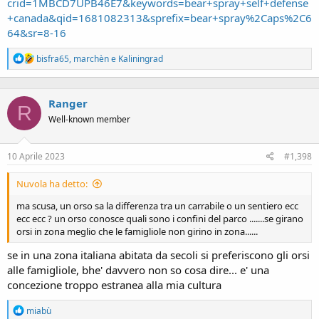
crid=1MBCD7UPB46E7&keywords=bear+spray+self+defense
+canada&qid=1681082313&sprefix=bear+spray%2Caps%2C6
64&sr=8-16
R
bisfra65
,
marchèn
e
Kaliningrad
e
a
c
Ranger
t
R
i
Well-known member
o
n
s
10 Aprile 2023
#1,398
:
Nuvola ha detto:
ma scusa, un orso sa la differenza tra un carrabile o un sentiero ecc
ecc ecc ? un orso conosce quali sono i confini del parco .......se girano
orsi in zona meglio che le famigliole non girino in zona......
se in una zona italiana abitata da secoli si preferiscono gli orsi
alle famigliole, bhe' davvero non so cosa dire... e' una
concezione troppo estranea alla mia cultura
R
miabù