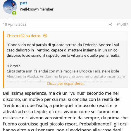
pat
t
i
Well-known member
Ed aggiungo che il ragazzo correva con le cuffiette e visto il pericolo
o
ha pensato bene di brandire un bastone come difesa, mi spiace per
n
lui, ma ha ignorato ogni regola di buon senso e ne ha pagato le
s
10 Aprile 2023
#1,407
conseguenze...
:
Chicco#32 ha detto:
per concludere, in Slovenia 450 esemplari, in Romania 6000, nessun
problema, quo con 100 stiamo Armando un esercito per
"Condivido ogni parola di quanto scritto da Federico Andreoli sul
difenderci....ridicoli
caso dell’orso in Trentino, capace di mettere insieme, in un unico
discorso lucidissimo, il rispetto per la vittima e quello per la realtà.
“L’orso?
Circa sette anni fa andai con mia moglie a Brooke Falls, nelle isole
Aleutine, in Alaska. Andammo là perché avremmo potuto incontrare
i grizzly nel loro ambiente naturale. Appena arrivati in questo
Clicca per espandere...
minuscolo resort, in mezzo al nulla, circondato solo da foreste i
ranger ci hanno spiegato come avremmo dovuto comportarci
Bellissima esperienza, ma c'è un "vulnus" secondo me nel
aggirandoci nei boschi. Ci hanno spiegato che gli orsi sono animali
discorso, un motivo per cui mal si concilia con la realtà del
solitari e non amano l’incontro con l’uomo, per cui ci hanno regalato
Trentino: in quell'isola, a parte quel minuscolo resort e le
un campanello da legare alle caviglie per fare rumore e non arrivare
attività ad esso legate, gli orsi vivono come se l'uomo non
in prossimità di un orso senza che lui ne accorgesse per tempo. Ci
esistesse e ci vivono verosimilmente da sempre, da prima che
hanno anche spiegato che se si incontra un orso è meglio non
l'uomo costruisse quel piccolo resort. Probabilmente lì gli orsi
correre mai e o di fingerci morti o di allargare le braccia, stando
immobili, e urlare con voce cupa. Siamo stati per tre giorni a Brook
hanno altro a cui pensare, non si avvicinano alle "cose degli