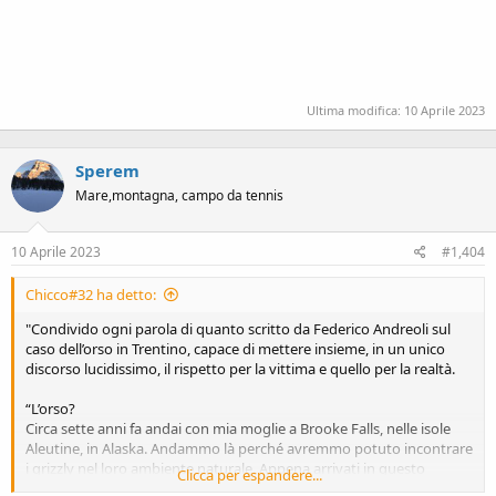
lui, ma ha ignorato ogni regola di buon senso e ne ha pagato le
conseguenze...
per concludere, in Slovenia 450 esemplari, in Romania 6000, nessun
problema, quo con 100 stiamo Armando un esercito per
difenderci....ridicoli
Ultima modifica:
10 Aprile 2023
Sperem
Mare,montagna, campo da tennis
10 Aprile 2023
#1,404
Chicco#32 ha detto:
"Condivido ogni parola di quanto scritto da Federico Andreoli sul
caso dell’orso in Trentino, capace di mettere insieme, in un unico
discorso lucidissimo, il rispetto per la vittima e quello per la realtà.
“L’orso?
Circa sette anni fa andai con mia moglie a Brooke Falls, nelle isole
Aleutine, in Alaska. Andammo là perché avremmo potuto incontrare
i grizzly nel loro ambiente naturale. Appena arrivati in questo
Clicca per espandere...
minuscolo resort, in mezzo al nulla, circondato solo da foreste i