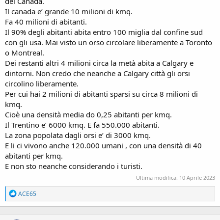
del Canada.
a nefaste conseguenze. Addolora sapere che una persona è morta
Il canada e’ grande 10 milioni di kmq.
per un evento improvviso, ma fa parte dell’esistenza trovarsi nel
Fa 40 milioni di abitanti.
posto sbagliato nel momento sbagliato. Invece di prendersela con
Il 90% degli abitanti abita entro 100 miglia dal confine sud
gli orsi bisogna ricordareche l’orso (così come la montagna o come
con gli usa. Mai visto un orso circolare liberamente a Toronto
la bicicletta) non è il “colpevole”.
Cosa vogliamo? Impedire alla gente di andare in bici o vietare le
o Montreal.
scalate agli alpinisti o distruggere la fauna selvatica? Se vogliamo (e
Dei restanti altri 4 milioni circa la metà abita a Calgary e
dovremmo!) convivere con la natura dobbiamo imparare a
dintorni. Non credo che neanche a Calgary città gli orsi
conoscerla e a rispettarla. Un tempo i pastori si muovevano con le
circolino liberamente.
greggi in territori abitati dai lupi, ma portavano con sé due o tre
Per cui hai 2 milioni di abitanti sparsi su circa 8 milioni di
grossi cani pastori per proteggersi. Qui in Italia sento molti
kmq.
contadini che si lamentano degli attacchi dei lupi. Magari vicino alle
stalle non tengono però grossi cani da difesa ma solo piccoli
Cioè una densità media do 0,25 abitanti per kmq.
cagnetti da compagnia o altri cani che tengono chiusi in gabbia per
Il Trentino e’ 6000 kmq. E fa 550.000 abitanti.
adoperarli nelle autunnali battute di caccia… Da lupi, orsi e vipere ci
La zona popolata dagli orsi e’ di 3000 kmq.
si può difendere, più difficile difendersi dalla superficialità e
E li ci vivono anche 120.000 umani , con una densità di 40
dall’ignoranza.
abitanti per kmq.
La vita va affrontata senza isterismi, purtroppo mettere in conto
E non sto neanche considerando i turisti.
che qualcosa può andare storto. È così dalla notte dei tempi. Il mare
grosso, le bufere di neve o gli orsi fanno il loro “mestiere”. Noi
Ultima modifica:
10 Aprile 2023
dovremmo imparare (o tornare a imparare) a fare il nostro che è
quello di ragionare sugli eventi, sui tanti problemi e pericoli che ci
R
ACE65
circondano, su come risolverli e, soprattutto, su come prevenirli.”
e
a
c
Anche le virgole."