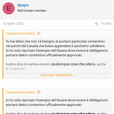
c
Epaps
t
E
i
Well-known member
o
n
s
10 Aprile 2023
#1,400
:
Crespeina ha detto:
Tu hai detto che non c'è bisogno di portarsi particolari contenitori
nei parchi del Canada che basta appendere il sacchetto sull'albero.
Io ho solo riportato l'esempio del Kluane dove invece è obbligatorio
portarsi dietro contenitori ufficialmente approvati.
Inoltre dice di mettere dentro
qualunque cosa che odora
, anche
le "toiletries".
Quindi presumo che, già che sono certificati, siano anche a prova di
Clicca per espandere...
odore.
Crespeina ha detto:
Io ho solo riportato l'esempio del Kluane dove invece è obbligatorio
portarsi dietro contenitori ufficialmente approvati.
Inoltre dice di mettere dentro
qualunque cosa che odora
, anche