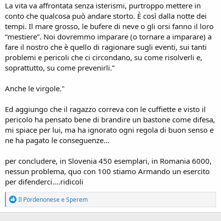
La vita va affrontata senza isterismi, purtroppo mettere in
conto che qualcosa può andare storto. È così dalla notte dei
tempi. Il mare grosso, le bufere di neve o gli orsi fanno il loro
“mestiere”. Noi dovremmo imparare (o tornare a imparare) a
fare il nostro che è quello di ragionare sugli eventi, sui tanti
problemi e pericoli che ci circondano, su come risolverli e,
soprattutto, su come prevenirli.”
Anche le virgole."
Ed aggiungo che il ragazzo correva con le cuffiette e visto il
pericolo ha pensato bene di brandire un bastone come difesa,
mi spiace per lui, ma ha ignorato ogni regola di buon senso e
ne ha pagato le conseguenze...
per concludere, in Slovenia 450 esemplari, in Romania 6000,
nessun problema, quo con 100 stiamo Armando un esercito
per difenderci....ridicoli
R
Il Pordenonese
e
Sperem
e
a