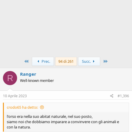
Primo
Ultimo
Prec.
94 di 261
Succ.
Ranger
R
Well-known member
10 Aprile 2023
#1,396
crodo65 ha detto:
l'orso era nella suo abitat naturale, nel suo posto,
siamo noi che dobbiamo imparare a convinvere con gli animali e
con la natura.