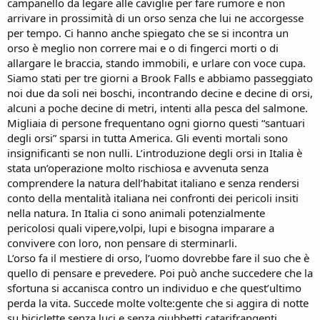
campanello da legare alle caviglie per fare rumore e non
arrivare in prossimità di un orso senza che lui ne accorgesse
per tempo. Ci hanno anche spiegato che se si incontra un
orso è meglio non correre mai e o di fingerci morti o di
allargare le braccia, stando immobili, e urlare con voce cupa.
Siamo stati per tre giorni a Brook Falls e abbiamo passeggiato
noi due da soli nei boschi, incontrando decine e decine di orsi,
alcuni a poche decine di metri, intenti alla pesca del salmone.
Migliaia di persone frequentano ogni giorno questi “santuari
degli orsi” sparsi in tutta America. Gli eventi mortali sono
insignificanti se non nulli. L’introduzione degli orsi in Italia è
stata un’operazione molto rischiosa e avvenuta senza
comprendere la natura dell’habitat italiano e senza rendersi
conto della mentalità italiana nei confronti dei pericoli insiti
nella natura. In Italia ci sono animali potenzialmente
pericolosi quali vipere,volpi, lupi e bisogna imparare a
convivere con loro, non pensare di sterminarli.
L’orso fa il mestiere di orso, l’uomo dovrebbe fare il suo che è
quello di pensare e prevedere. Poi può anche succedere che la
sfortuna si accanisca contro un individuo e che quest’ultimo
perda la vita. Succede molte volte:gente che si aggira di notte
su biciclette senza luci e senza giubbetti catarifrangenti,