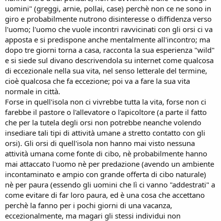
Falls e abbiamo passeggiato noi due da soli nei boschi, incontrando
uomini" (greggi, arnie, pollai, case) perchè non ce ne sono in
decine e decine di orsi, alcuni a poche decine di metri, intenti alla
giro e probabilmente nutrono disinteresse o diffidenza verso
pesca del salmone. Migliaia di persone frequentano ogni giorno
l'uomo; l'uomo che vuole incontri ravvicinati con gli orsi ci va
questi “santuari degli orsi” sparsi in tutta America. Gli eventi mortali
apposta e si predispone anche mentalmente all'incontro; ma
sono insignificanti se non nulli. L’introduzione degli orsi in Italia è
dopo tre giorni torna a casa, racconta la sua esperienza "wild"
stata un’operazione molto rischiosa e avvenuta senza comprendere
la natura dell’habitat italiano e senza rendersi conto della mentalità
e si siede sul divano descrivendola su internet come qualcosa
italiana nei confronti dei pericoli insiti nella natura. In Italia ci sono
di eccezionale nella sua vita, nel senso letterale del termine,
animali potenzialmente pericolosi quali vipere,volpi, lupi e bisogna
cioè qualcosa che fa eccezione; poi va a fare la sua vita
imparare a convivere con loro, non pensare di sterminarli.
normale in città.
L’orso fa il mestiere di orso, l’uomo dovrebbe fare il suo che è quello
Forse in quell'isola non ci vivrebbe tutta la vita, forse non ci
di pensare e prevedere. Poi può anche succedere che la sfortuna si
farebbe il pastore o l'allevatore o l'apicoltore (a parte il fatto
accanisca contro un individuo e che quest’ultimo perda la vita.
Succede molte volte:gente che si aggira di notte su biciclette senza
che per la tutela degli orsi non potrebbe neanche volendo
luci e senza giubbetti catarifrangenti, alpinisti che iniziano scalate
insediare tali tipi di attività umane a stretto contatto con gli
senza assicurarsi della meteo, navigatori che si avventurano in mare
orsi). Gli orsi di quell'isola non hanno mai visto nessuna
senza avere padronanza assoluta del mezzo. Spesso tutto ciò porta
attività umana come fonte di cibo, nè probabilmente hanno
a nefaste conseguenze. Addolora sapere che una persona è morta
mai attaccato l'uomo nè per predazione (avendo un ambiente
per un evento improvviso, ma fa parte dell’esistenza trovarsi nel
incontaminato e ampio con grande offerta di cibo naturale)
posto sbagliato nel momento sbagliato. Invece di prendersela con
gli orsi bisogna ricordareche l’orso (così come la montagna o come
nè per paura (essendo gli uomini che lì ci vanno "addestrati" a
la bicicletta) non è il “colpevole”.
come evitare di far loro paura, ed è una cosa che accettano
Cosa vogliamo? Impedire alla gente di andare in bici o vietare le
perchè la fanno per i pochi giorni di una vacanza,
scalate agli alpinisti o distruggere la fauna selvatica? Se vogliamo (e
eccezionalmente, ma magari gli stessi individui non
dovremmo!) convivere con la natura dobbiamo imparare a