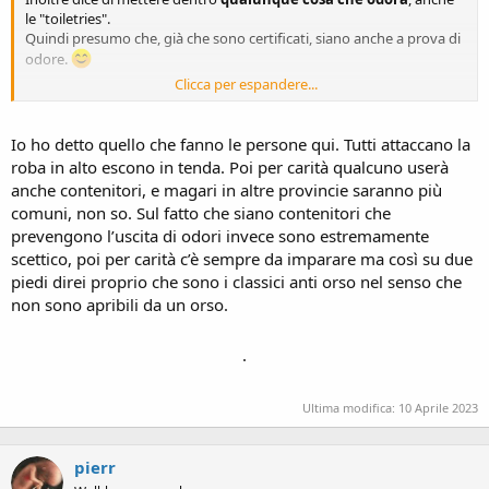
le "toiletries".
Quindi presumo che, già che sono certificati, siano anche a prova di
odore.
Clicca per espandere...
Io ho detto quello che fanno le persone qui. Tutti attaccano la
roba in alto escono in tenda. Poi per carità qualcuno userà
Poi ovvio se la chiudi con le mani che odorano di speck l'orso lo
anche contenitori, e magari in altre provincie saranno più
sente e arriva.
comuni, non so. Sul fatto che siano contenitori che
prevengono l’uscita di odori invece sono estremamente
Cmq dice di tenerle lontano da dove si dorme di notte, sia mai che
l'orso venga a "giocarci" .
scettico, poi per carità c’è sempre da imparare ma così su due
piedi direi proprio che sono i classici anti orso nel senso che
non sono apribili da un orso.
.
Ultima modifica:
10 Aprile 2023
pierr