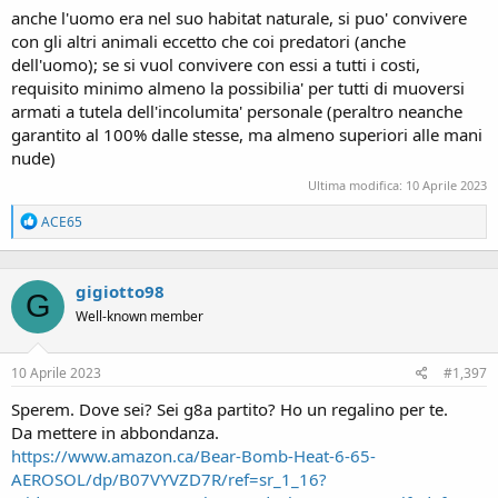
anche l'uomo era nel suo habitat naturale, si puo' convivere
con gli altri animali eccetto che coi predatori (anche
dell'uomo); se si vuol convivere con essi a tutti i costi,
requisito minimo almeno la possibilia' per tutti di muoversi
armati a tutela dell'incolumita' personale (peraltro neanche
garantito al 100% dalle stesse, ma almeno superiori alle mani
nude)
Ultima modifica:
10 Aprile 2023
R
ACE65
e
a
c
gigiotto98
t
G
i
Well-known member
o
n
s
10 Aprile 2023
#1,397
:
Sperem. Dove sei? Sei g8a partito? Ho un regalino per te.
Da mettere in abbondanza.
https://www.amazon.ca/Bear-Bomb-Heat-6-65-
AEROSOL/dp/B07VYVZD7R/ref=sr_1_16?