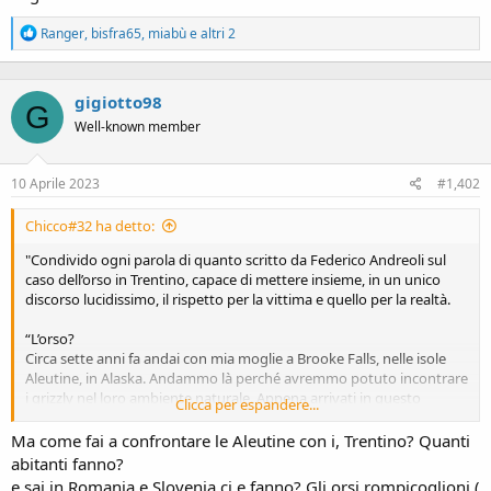
R
Ranger
,
bisfra65
,
miabù
e altri 2
e
a
c
gigiotto98
t
G
i
Well-known member
o
n
s
10 Aprile 2023
#1,402
:
Chicco#32 ha detto:
"Condivido ogni parola di quanto scritto da Federico Andreoli sul
caso dell’orso in Trentino, capace di mettere insieme, in un unico
discorso lucidissimo, il rispetto per la vittima e quello per la realtà.
“L’orso?
Circa sette anni fa andai con mia moglie a Brooke Falls, nelle isole
Aleutine, in Alaska. Andammo là perché avremmo potuto incontrare
i grizzly nel loro ambiente naturale. Appena arrivati in questo
Clicca per espandere...
minuscolo resort, in mezzo al nulla, circondato solo da foreste i
ranger ci hanno spiegato come avremmo dovuto comportarci
Ma come fai a confrontare le Aleutine con i, Trentino? Quanti
aggirandoci nei boschi. Ci hanno spiegato che gli orsi sono animali
abitanti fanno?
solitari e non amano l’incontro con l’uomo, per cui ci hanno regalato
e sai in Romania e Slovenia ci e fanno? Gli orsi rompicoglioni (