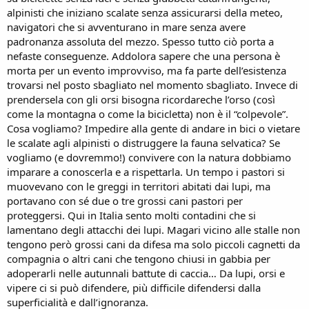
alpinisti che iniziano scalate senza assicurarsi della meteo,
navigatori che si avventurano in mare senza avere
padronanza assoluta del mezzo. Spesso tutto ciò porta a
nefaste conseguenze. Addolora sapere che una persona è
morta per un evento improvviso, ma fa parte dell’esistenza
trovarsi nel posto sbagliato nel momento sbagliato. Invece di
prendersela con gli orsi bisogna ricordareche l’orso (così
come la montagna o come la bicicletta) non è il “colpevole”.
Cosa vogliamo? Impedire alla gente di andare in bici o vietare
le scalate agli alpinisti o distruggere la fauna selvatica? Se
vogliamo (e dovremmo!) convivere con la natura dobbiamo
imparare a conoscerla e a rispettarla. Un tempo i pastori si
muovevano con le greggi in territori abitati dai lupi, ma
portavano con sé due o tre grossi cani pastori per
proteggersi. Qui in Italia sento molti contadini che si
lamentano degli attacchi dei lupi. Magari vicino alle stalle non
tengono però grossi cani da difesa ma solo piccoli cagnetti da
compagnia o altri cani che tengono chiusi in gabbia per
adoperarli nelle autunnali battute di caccia… Da lupi, orsi e
vipere ci si può difendere, più difficile difendersi dalla
superficialità e dall’ignoranza.