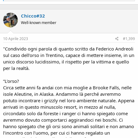
e
a
c
Chicco#32
t
i
Well-known member
o
n
s
10 Aprile 2023
#1,399
:
"Condivido ogni parola di quanto scritto da Federico Andreoli
sul caso dell’orso in Trentino, capace di mettere insieme, in un
unico discorso lucidissimo, il rispetto per la vittima e quello
per la realtà.
“L’orso?
Circa sette anni fa andai con mia moglie a Brooke Falls, nelle
isole Aleutine, in Alaska. Andammo là perché avremmo
potuto incontrare i grizzly nel loro ambiente naturale. Appena
arrivati in questo minuscolo resort, in mezzo al nulla,
circondato solo da foreste i ranger ci hanno spiegato come
avremmo dovuto comportarci aggirandoci nei boschi. Ci
hanno spiegato che gli orsi sono animali solitari e non amano
l’incontro con l’uomo, per cui ci hanno regalato un