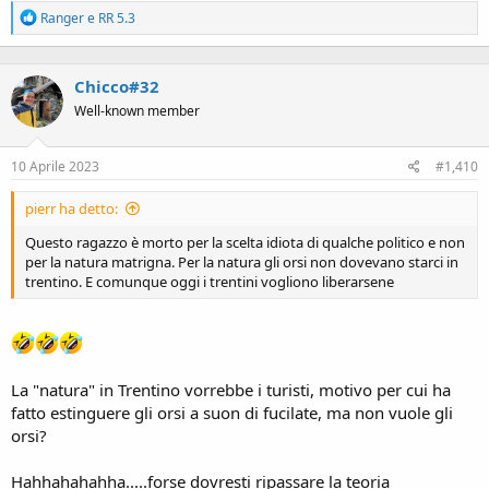
R
Ranger
e
RR 5.3
e
a
c
Chicco#32
t
i
Well-known member
o
n
s
10 Aprile 2023
#1,410
:
pierr ha detto:
Questo ragazzo è morto per la scelta idiota di qualche politico e non
per la natura matrigna. Per la natura gli orsi non dovevano starci in
trentino. E comunque oggi i trentini vogliono liberarsene
La "natura" in Trentino vorrebbe i turisti, motivo per cui ha
fatto estinguere gli orsi a suon di fucilate, ma non vuole gli
orsi?
Hahhahahahha.....forse dovresti ripassare la teoria