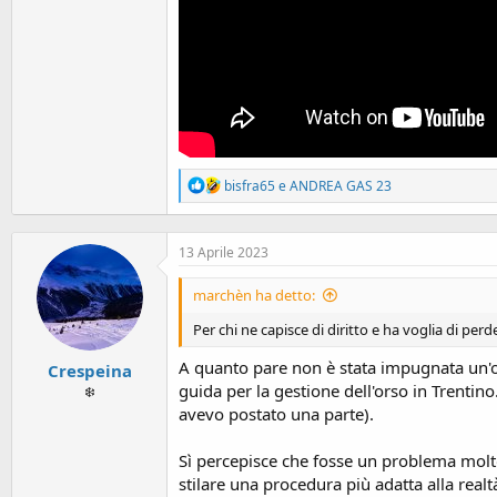
R
bisfra65
e
ANDREA GAS 23
e
a
c
13 Aprile 2023
t
i
o
marchèn ha detto:
n
s
Per chi ne capisce di diritto e ha voglia di per
:
A quanto pare non è stata impugnata un'o
Crespeina
guida per la gestione dell'orso in Trentino.
❄️
avevo postato una parte).
Sì percepisce che fosse un problema molto 
stilare una procedura più adatta alla realtà