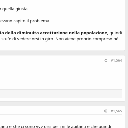
 quella giusta.
evano capito il problema.
via della diminuita accettazione nella popolazione
, quindi
o stufe di vedere orsi in giro. Non viene proprio compreso né
#1,564
#1,565
nti e xhe ci sono yyy orsi per mille abitanti e che quindi