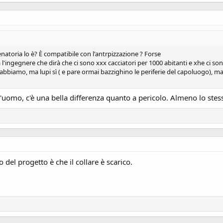
venatoria lo è? È compatibile con l'antrpizzazione ? Forse
l'ingegnere che dirà che ci sono xxx cacciatori per 1000 abitanti e xhe ci son
 abbiamo, ma lupi sì ( e pare ormai bazzighino le periferie del capoluogo), ma
'uomo, c'è una bella differenza quanto a pericolo. Almeno lo stess
el progetto è che il collare è scarico.