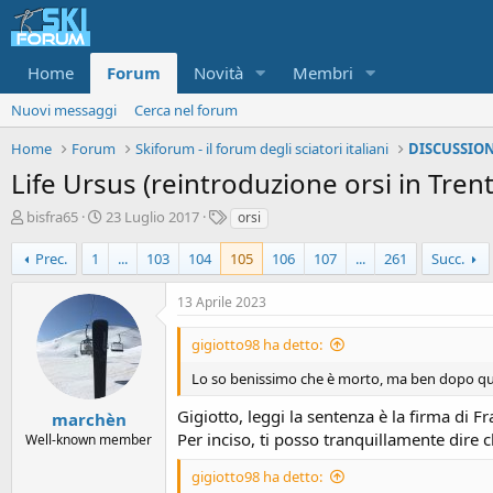
Home
Forum
Novità
Membri
Nuovi messaggi
Cerca nel forum
Home
Forum
Skiforum - il forum degli sciatori italiani
DISCUSSION
Life Ursus (reintroduzione orsi in Tren
A
D
T
bisfra65
23 Luglio 2017
orsi
u
a
a
t
t
g
Prec.
1
...
103
104
105
106
107
...
261
Succ.
o
a
r
d
13 Aprile 2023
e
'
d
i
gigiotto98 ha detto:
i
n
s
i
Lo so benissimo che è morto, ma ben dopo quest
c
z
u
i
Gigiotto, leggi la sentenza è la firma di Fra
marchèn
s
o
Per inciso, ti posso tranquillamente dire c
Well-known member
s
i
gigiotto98 ha detto: