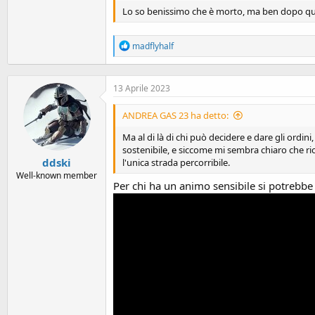
o
Lo so benissimo che è morto, ma ben dopo quest
n
e
R
madflyhalf
e
a
c
13 Aprile 2023
t
i
o
ANDREA GAS 23 ha detto:
n
s
Ma al di là di chi può decidere e dare gli ordin
:
sostenibile, e siccome mi sembra chiaro che rico
ddski
l'unica strada percorribile.
Well-known member
Per chi ha un animo sensibile si potrebbe