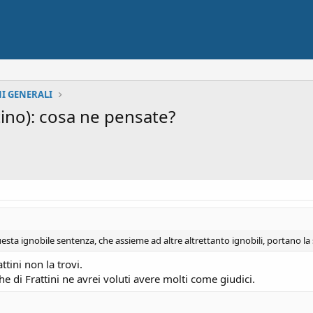
I GENERALI
tino): cosa ne pensate?
a ignobile sentenza, che assieme ad altre altrettanto ignobili, portano la 
ttini non la trovi.
he di Frattini ne avrei voluti avere molti come giudici.