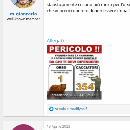
s
statisticamente ci sono più morti per l'or
:
che vi preoccuperete di non essere impalli
m_giancarlo
Well-known member
Allegati
Screenshot_20230413_213247_WhatsApp.jpg
66.7 KB · Visualizzazioni: 168
R
Nuvola
e
madflyhalf
e
a
c
13 Aprile 2023
t