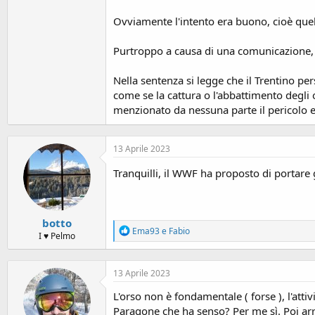
Ovviamente l'intento era buono, cioè quel
Purtroppo a causa di una comunicazione, 
Nella sentenza si legge che il Trentino p
come se la cattura o l'abbattimento degli
menzionato da nessuna parte il pericolo e
13 Aprile 2023
Tranquilli, il WWF ha proposto di portare 
botto
R
Ema93
e
Fabio
I ♥ Pelmo
e
a
c
13 Aprile 2023
t
i
L'orso non è fondamentale ( forse ), l'atti
o
n
Paragone che ha senso? Per me sì. Poi arri