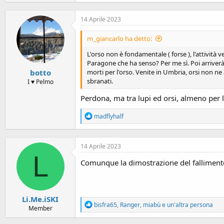
a
c
14 Aprile 2023
t
i
o
m_giancarlo ha detto:
n
s
L'orso non è fondamentale ( forse ), l'attività 
:
Paragone che ha senso? Per me sì. Poi arriverà 
botto
morti per l'orso. Venite in Umbria, orsi non ne
sbranati.
I ♥ Pelmo
Perdona, ma tra lupi ed orsi, almeno per l
R
madflyhalf
e
a
c
14 Aprile 2023
t
L
i
Comunque la dimostrazione del fallimento d
o
n
s
:
Li.Me.iSKI
R
bisfra65
,
Ranger
,
miabù
e un'altra persona
Member
e
a