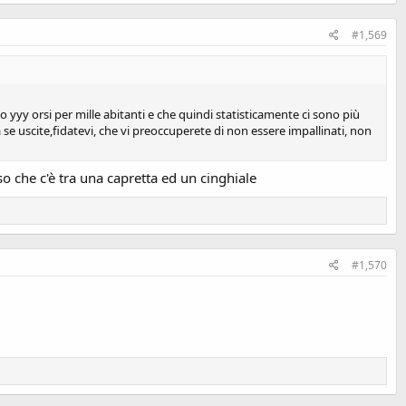
#1,569
o yyy orsi per mille abitanti e che quindi statisticamente ci sono più
 se uscite,fidatevi, che vi preoccuperete di non essere impallinati, non
o che c'è tra una capretta ed un cinghiale
#1,570