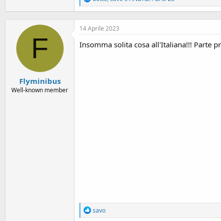
e
a
c
14 Aprile 2023
t
F
i
Insomma solita cosa all'Italiana!!! Parte 
o
n
s
:
Flyminibus
Well-known member
R
savo
e