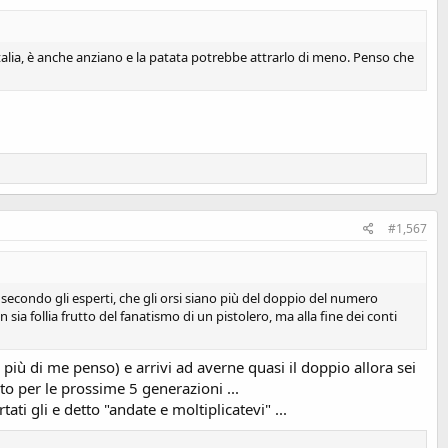
alia, è anche anziano e la patata potrebbe attrarlo di meno. Penso che
#1,567
e secondo gli esperti, che gli orsi siano più del doppio del numero
ia follia frutto del fanatismo di un pistolero, ma alla fine dei conti
e più di me penso) e arrivi ad averne quasi il doppio allora sei
to per le prossime 5 generazioni ...
ti gli e detto "andate e moltiplicatevi" ...