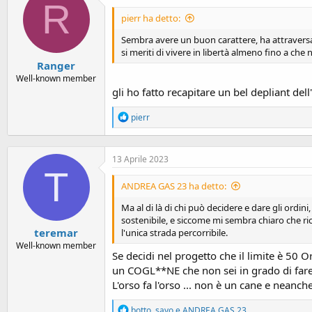
R
i
o
pierr ha detto:
n
s
Sembra avere un buon carattere, ha attraversat
:
si meriti di vivere in libertà almeno fino a che
Ranger
Well-known member
gli ho fatto recapitare un bel depliant de
R
pierr
e
a
c
13 Aprile 2023
t
T
i
o
ANDREA GAS 23 ha detto:
n
s
Ma al di là di chi può decidere e dare gli ordin
:
sostenibile, e siccome mi sembra chiaro che rico
teremar
l'unica strada percorribile.
Well-known member
Se decidi nel progetto che il limite è 50 O
un COGL**NE che non sei in grado di fare i
L'orso fa l'orso ... non è un cane e neanch
R
botto
,
savo
e
ANDREA GAS 23