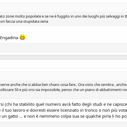
o zone molto popolate e se ne è fuggito in uno dei luoghi più selvaggi in It
 non faccia una stupidata seria
ll'Engadina
i, serve anche che si abbia ben chiaro cosa fare.. Ora visto che sembra , anch
llocare 50 e più orsi sia impossibile, penso che un piano di abbattimenti non s
rsi (chi ha stabilito quel numero avrà fatto degli studi e ne capisc
l tuo lavoro e dovresti essere licenziato in tronco o non più vota
e un gatto ... e non è nemmeno colpa sua se qualche pirla li ho porta