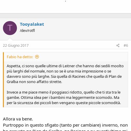
Tooyalaket
T
/dev/rotfl
22 Giugno 2017
#6
Fabio ha detto:
Aspetta, ci sono quelle ultime di Leitner che hanno dei sedili moolto
più larghi del normale, non so se è una mia impressione o se
davvero sono più larghe. Sia quella di Racines che quella di Plan de
Gralba non sono affatto strette.
Invece a me piace meno il poggiasci ridotto, quello che ti sta tra le
gambe. Ottima idea per i bambini ma leggermente scomodo. Ma
per la sicurezza dei piccoli ben vengano queste piccole scomodità.
Allora va bene.
Purtroppo in questo sfigato (tanto per cambiare) inverno, non
ho provato ne Pian de Gralba, ne Racines e su quest'ultima mi