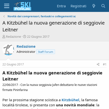
Entra
Registrati
Novità dai comprensori, fantaski e collegamenti sc
A Kitzbühel la nuova generazione di seggiovie
Leitner
A
D
Redazione
22 Giugno 2017
u
a
t
t
Redazione
o
a
Administrator
Staff Forum
r
d
e
'
d
i
22 Giugno 2017
#1
i
n
s
i
A Kitzbühel la nuova generazione di seggiovie
c
z
Leitner
u
i
s
o
22/06/2017 - Con la nuova seggiovia Jufen debuttano le nuove stazioni
s
firmate Pininfarina
i
o
Per la prossima stagione sciistica a
Kitzbühel
, la famosa
n
località tirolese, si presenta con
una novità mondiale
: la
e