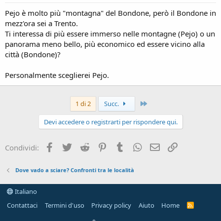
Pejo è molto più "montagna" del Bondone, però il Bondone in
mezz'ora sei a Trento.
Ti interessa di più essere immerso nelle montagne (Pejo) o un
panorama meno bello, più economico ed essere vicino alla
città (Bondone)?
Personalmente sceglierei Pejo.
Ultimo
1 di 2
Succ.
Devi accedere o registrarti per rispondere qui.
Facebook
Twitter
Reddit
Pinterest
Tumblr
WhatsApp
Email
Link
Condividi:
Dove vado a sciare? Confronti tra le località
Italiano
Contattaci
Termini d'uso
Privacy policy
Aiuto
Home
R
S
S