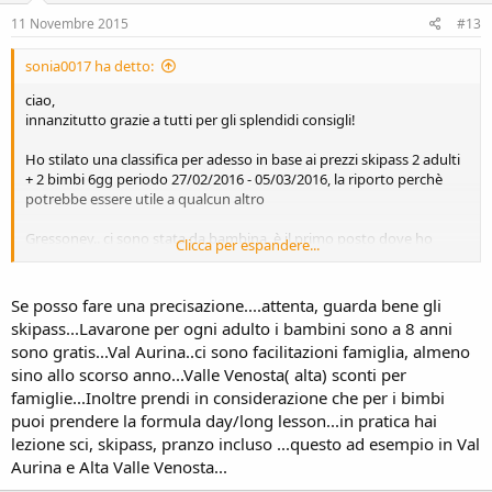
11 Novembre 2015
#13
sonia0017 ha detto:
ciao,
innanzitutto grazie a tutti per gli splendidi consigli!
Ho stilato una classifica per adesso in base ai prezzi skipass 2 adulti
+ 2 bimbi 6gg periodo 27/02/2016 - 05/03/2016, la riporto perchè
potrebbe essere utile a qualcun altro
Gressoney.. ci sono stata da bambina, è il primo posto dove ho
Clicca per espandere...
imparato a sciare ormai eoni fa (si parla di anni '70), almeno lo
skipass è davvero a buon mercato (210) assieme a Valle di Rehmes
(166! )
Se posso fare una precisazione....attenta, guarda bene gli
skipass...Lavarone per ogni adulto i bambini sono a 8 anni
sono gratis...Val Aurina..ci sono facilitazioni famiglia, almeno
In fascia bassa aggiungiamoci (a crescere):
sino allo scorso anno...Valle Venosta( alta) sconti per
Aprica - 280
famiglie...Inoltre prendi in considerazione che per i bimbi
Monte Bondone
San DOmenico - 326
puoi prendere la formula day/long lesson...in pratica hai
Lavarone
lezione sci, skipass, pranzo incluso ...questo ad esempio in Val
La Polsa -360
Aurina e Alta Valle Venosta...
Paganella