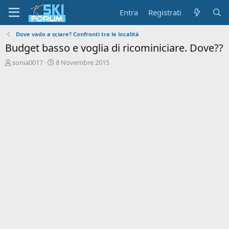
Entra
Registrati
Dove vado a sciare? Confronti tra le località
Budget basso e voglia di ricominiciare. Dove??
A
D
sonia0017
8 Novembre 2015
u
a
t
t
o
a
r
d
e
'
d
i
i
n
s
i
c
z
u
i
s
o
s
i
o
n
e