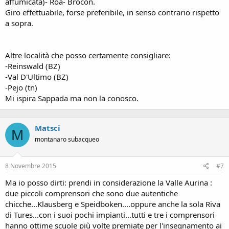
affumicata)- Roa- Brocon.
Giro effettuabile, forse preferibile, in senso contrario rispetto
a sopra.
Altre località che posso certamente consigliare:
-Reinswald (BZ)
-Val D'Ultimo (BZ)
-Pejo (tn)
Mi ispira Sappada ma non la conosco.
Matsci
M
montanaro subacqueo
8 Novembre 2015
#7
Ma io posso dirti: prendi in considerazione la Valle Aurina :
due piccoli comprensori che sono due autentiche
chicche...Klausberg e Speidboken....oppure anche la sola Riva
di Tures...con i suoi pochi impianti...tutti e tre i comprensori
hanno ottime scuole più volte premiate per l'insegnamento ai