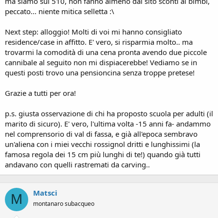
ma siamo sui 510, non fanno almeno dal sito sconti ai bimbi,
peccato... niente mitica selletta :\
Next step: alloggio! Molti di voi mi hanno consigliato
residence/case in affitto. E' vero, si risparmia molto.. ma
trovarmi la comodità di una cena pronta avendo due piccole
cannibale al seguito non mi dispiacerebbe! Vediamo se in
questi posti trovo una pensioncina senza troppe pretese!
Grazie a tutti per ora!
p.s. giusta osservazione di chi ha proposto scuola per adulti (il
marito di sicuro). E' vero, l'ultima volta -15 anni fa- andammo
nel comprensorio di val di fassa, e già all'epoca sembravo
un'aliena con i miei vecchi rossignol dritti e lunghissimi (la
famosa regola dei 15 cm più lunghi di te!) quando già tutti
andavano con quelli rastremati da carving..
Matsci
M
montanaro subacqueo