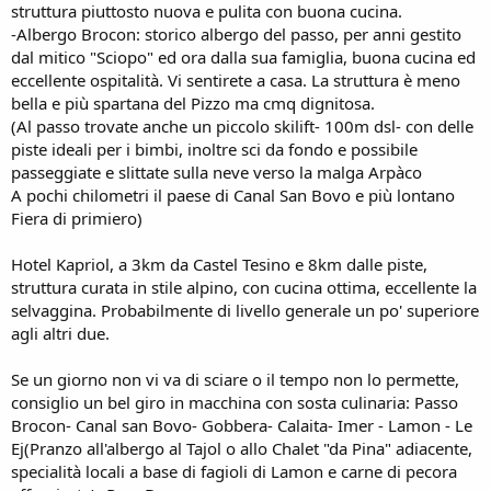
struttura piuttosto nuova e pulita con buona cucina.
-Albergo Brocon: storico albergo del passo, per anni gestito
dal mitico "Sciopo" ed ora dalla sua famiglia, buona cucina ed
eccellente ospitalità. Vi sentirete a casa. La struttura è meno
bella e più spartana del Pizzo ma cmq dignitosa.
(Al passo trovate anche un piccolo skilift- 100m dsl- con delle
piste ideali per i bimbi, inoltre sci da fondo e possibile
passeggiate e slittate sulla neve verso la malga Arpàco
A pochi chilometri il paese di Canal San Bovo e più lontano
Fiera di primiero)
Hotel Kapriol, a 3km da Castel Tesino e 8km dalle piste,
struttura curata in stile alpino, con cucina ottima, eccellente la
selvaggina. Probabilmente di livello generale un po' superiore
agli altri due.
Se un giorno non vi va di sciare o il tempo non lo permette,
consiglio un bel giro in macchina con sosta culinaria: Passo
Brocon- Canal san Bovo- Gobbera- Calaita- Imer - Lamon - Le
Ej(Pranzo all'albergo al Tajol o allo Chalet "da Pina" adiacente,
specialità locali a base di fagioli di Lamon e carne di pecora