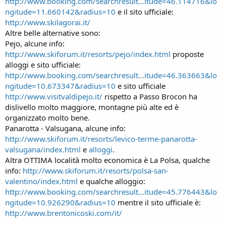
http://www.booking.com/searchresult...itude=46.114716&lo
ngitude=11.660142&radius=10
e il sito ufficiale:
http://www.skilagorai.it/
Altre belle alternative sono:
Pejo, alcune info:
http://www.skiforum.it/resorts/pejo/index.html
proposte
alloggi e sito ufficiale:
http://www.booking.com/searchresult...itude=46.363663&lo
ngitude=10.673347&radius=10
e sito ufficiale
http://www.visitvaldipejo.it/
rispetto a Passo Brocon ha
dislivello molto maggiore, montagne più alte ed è
organizzato molto bene.
Panarotta - Valsugana, alcune info:
http://www.skiforum.it/resorts/levico-terme-panarotta-
valsugana/index.html
e
alloggi
.
Altra OTTIMA località molto economica è La Polsa, qualche
info:
http://www.skiforum.it/resorts/polsa-san-
valentino/index.html
e qualche alloggio:
http://www.booking.com/searchresult...itude=45.776443&lo
ngitude=10.926290&radius=10
mentre il sito ufficiale è:
http://www.brentonicoski.com/it/