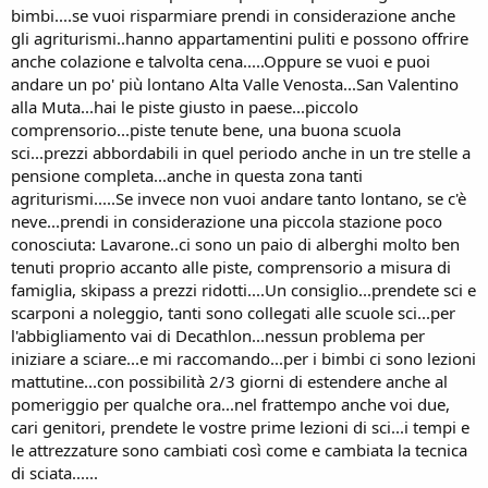
bimbi....se vuoi risparmiare prendi in considerazione anche
gli agriturismi..hanno appartamentini puliti e possono offrire
anche colazione e talvolta cena.....Oppure se vuoi e puoi
andare un po' più lontano Alta Valle Venosta...San Valentino
alla Muta...hai le piste giusto in paese...piccolo
comprensorio...piste tenute bene, una buona scuola
sci...prezzi abbordabili in quel periodo anche in un tre stelle a
pensione completa...anche in questa zona tanti
agriturismi.....Se invece non vuoi andare tanto lontano, se c'è
neve...prendi in considerazione una piccola stazione poco
conosciuta: Lavarone..ci sono un paio di alberghi molto ben
tenuti proprio accanto alle piste, comprensorio a misura di
famiglia, skipass a prezzi ridotti....Un consiglio...prendete sci e
scarponi a noleggio, tanti sono collegati alle scuole sci...per
l'abbigliamento vai di Decathlon...nessun problema per
iniziare a sciare...e mi raccomando...per i bimbi ci sono lezioni
mattutine...con possibilità 2/3 giorni di estendere anche al
pomeriggio per qualche ora...nel frattempo anche voi due,
cari genitori, prendete le vostre prime lezioni di sci...i tempi e
le attrezzature sono cambiati così come e cambiata la tecnica
di sciata......