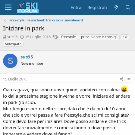
Entra
Registrati
Freestyle, newschool: tricks ski e snowboard
Iniziare in park
A
D
T
sus95
15 Luglio 2015
freestyle
principiante e consigli
ski
u
a
a
snowpark
t
t
g
o
a
sus95
r
d
S
e
New member
'
d
i
i
n
15 Luglio 2015
#1
s
i
c
z
Ciao ragazzi, qua sono nuovo quindi andateci con calma
;
u
i
io dalla prossima stagione invernale vorrei iniziare ad andare
s
o
s
in park (io scio).
i
Mi ritengo esperto nello sciare,dato che è da più di 10 anni
o
che scio e vorrei passa a fare freestyle,che sci mi consigliate?
n
Come devo fare per iniziare? Dove posso andare e che trick
e
dovrei fare inizialmente e come si fanno o dove posso
imparare a vedere dove si fanno?