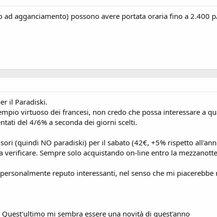
e o ad agganciamento) possono avere portata oraria fino a 2.400 p/
r il Paradiski.
esempio virtuoso dei francesi, non credo che possa interessare a q
ntati del 4/6% a seconda dei giorni scelti.
sori (quindi NO paradiski) per il sabato (42€, +5% rispetto all'
da verificare. Sempre solo acquistando on-line entro la mezzanott
he personalmente reputo interessanti, nel senso che mi piacerebbe
). Quest'ultimo mi sembra essere una novità di quest'anno