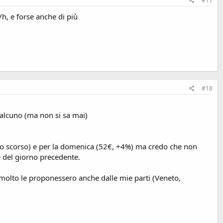
#17
h, e forse anche di più
#18
ualcuno (ma non si sa mai)
anno scorso) e per la domenica (52€, +4%) ma credo che non
e del giorno precedente.
 molto le proponessero anche dalle mie parti (Veneto,