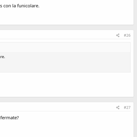
s con la funicolare.
#26
re.
#27
nfermate?