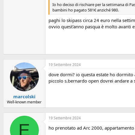
Io ho deciso di rischiare per la settimana di 
bambini ho pagato 581€ anziché 980.
paghi lo skipass circa 24 euro nella sett
ovvio quest'anno pasqua è molto avanti e 
19 Settembre 2024
dove dormi? io questa estate ho dormito 
piccolo s.bernardo open dovrei andare a sci
marcolski
Well-known member
19 Settembre 2024
E
ho prenotato ad Arc 2000, appartamento i