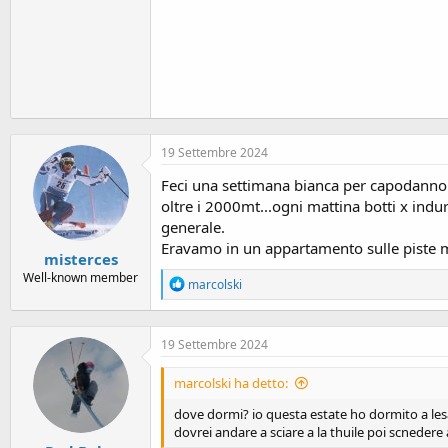
19 Settembre 2024
Feci una settimana bianca per capodanno a
oltre i 2000mt...ogni mattina botti x ind
generale.
Eravamo in un appartamento sulle piste m
misterces
Well-known member
R
marcolski
e
a
c
19 Settembre 2024
t
i
o
marcolski ha detto:
n
s
dove dormi? io questa estate ho dormito a les
:
dovrei andare a sciare a la thuile poi scnedere a 