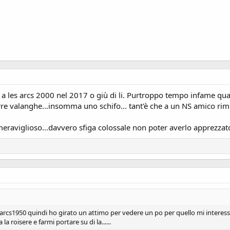
 les arcs 2000 nel 2017 o giù di li. Purtroppo tempo infame quasi 
urre valanghe...insomma uno schifo... tant'è che a un NS amico rim
eraviglioso...davvero sfiga colossale non poter averlo apprezzat
arcs1950 quindi ho girato un attimo per vedere un po per quello mi interes
la roisere e farmi portare su di la......