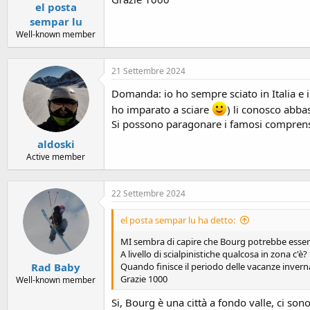
el posta
sempar lu
Well-known member
21 Settembre 2024
Domanda: io ho sempre sciato in Italia e 
ho imparato a sciare
) li conosco abba
Si possono paragonare i famosi comprensor
aldoski
Active member
22 Settembre 2024
el posta sempar lu ha detto:
MI sembra di capire che Bourg potrebbe esser
A livello di scialpinistiche qualcosa in zona c'è?
Rad Baby
Quando finisce il periodo delle vacanze inverna
Grazie 1000
Well-known member
Si, Bourg è una città a fondo valle, ci so