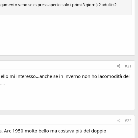
egamento venoise express aperto solo i primi 3 giorni) 2 adulti+2
#21
ello mi interesso...anche se in inverno non ho lacomodità del
...
#22
na. Arc 1950 molto bello ma costava più del doppio