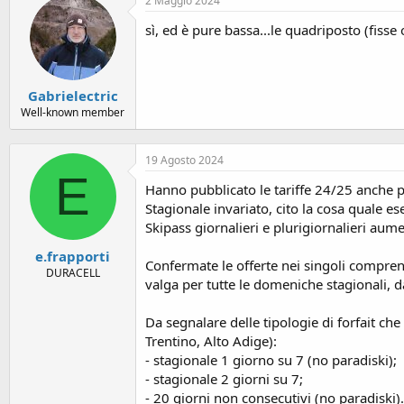
o
2 Maggio 2024
n
sì, ed è pure bassa...le quadriposto (fiss
e
Gabrielectric
Well-known member
19 Agosto 2024
E
Hanno pubblicato le tariffe 24/25 anche pe
Stagionale invariato, cito la cosa quale 
Skipass giornalieri e plurigiornalieri aume
e.frapporti
Confermate le offerte nei singoli compren
DURACELL
valga per tutte le domeniche stagionali, 
Da segnalare delle tipologie di forfait c
Trentino, Alto Adige):
- stagionale 1 giorno su 7 (no paradiski);
- stagionale 2 giorni su 7;
- 20 giorni non consecutivi (no paradiski