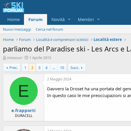
Home
Forum
Novità
Membri
Nuovi messaggi
Cerca nel forum
Home
Forum
Località e comprensori sciistici
Località estere
parliamo del Paradise ski - Les Arcs e L
A
D
missouri
1 Aprile 2015
u
a
Prec.
1
2
3
4
...
10
Succ.
t
t
o
a
r
d
2 Maggio 2024
e
'
E
Davvero la Droset ha una portata del gen
d
i
i
n
In questo caso le mie preoccupazioni si 
s
i
c
z
e.frapporti
u
i
s
o
DURACELL
s
i