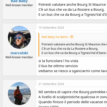
Rad Baby
Potresti valutare anche Bourg St Maurice c
Well-known member
C'è un bus che va da La Rosiere a Bourg.
E un bus che va da Bourg a Tignes/Val d'Is
19 Settembre 2024
Rad Baby ha detto:
Potresti valutare anche Bourg St Maurice che è 
C'è un bus che va da La Rosiere a Bourg.
marcolski
E un bus che va da Bourg a Tignes/Val d'Isere s
Well-known member
si la funicolare l ho vista
il bus be ottimo servizio
vediamo se riesco a sganciarmi come lavor
21 Settembre 2024
MI sembra di capire che Bourg potrebbe 
A livello di scialpinistiche qualcosa in zon
Quando finisce il periodo delle vacanze in
Grazie 1000