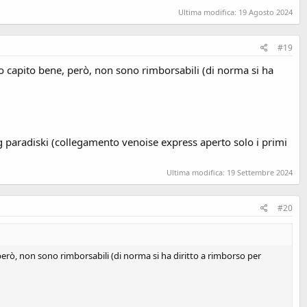
Ultima modifica:
19 Agosto 2024
#19
ho capito bene, però, non sono rimborsabili (di norma si ha
g paradiski (collegamento venoise express aperto solo i primi
Ultima modifica:
19 Settembre 2024
#20
però, non sono rimborsabili (di norma si ha diritto a rimborso per