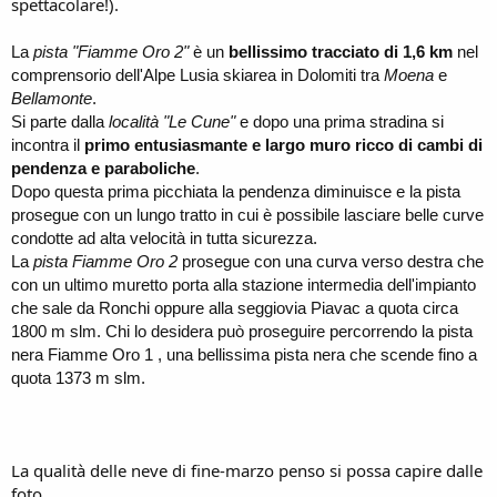
spettacolare!).
La
pista "Fiamme Oro 2"
è un
bellissimo tracciato di 1,6 km
nel
comprensorio dell'Alpe Lusia skiarea in Dolomiti tra
Moena
e
Bellamonte
.
Si parte dalla
località "Le Cune"
e dopo una prima stradina si
incontra il
primo entusiasmante e largo muro ricco di cambi di
pendenza e paraboliche
.
Dopo questa prima picchiata la pendenza diminuisce e la pista
prosegue con un lungo tratto in cui è possibile lasciare belle curve
condotte ad alta velocità in tutta sicurezza.
La
pista Fiamme Oro 2
prosegue con una curva verso destra che
con un ultimo muretto porta alla stazione intermedia dell'impianto
che sale da Ronchi oppure alla seggiovia Piavac a quota circa
1800 m slm. Chi lo desidera può proseguire percorrendo la pista
nera Fiamme Oro 1 , una bellissima pista nera che scende fino a
quota 1373 m slm.
La qualità delle neve di fine-marzo penso si possa capire dalle
foto.