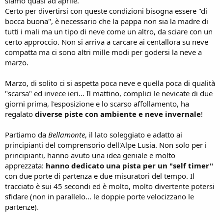
siamo quasi ad aprile.
Certo per divertirsi con queste condizioni bisogna essere "di
bocca buona", è necessario che la pappa non sia la madre di
tutti i mali ma un tipo di neve come un altro, da sciare con un
certo approccio. Non si arriva a carcare ai centallora su neve
compatta ma ci sono altri mille modi per godersi la neve a
marzo.
Marzo, di solito ci si aspetta poca neve e quella poca di qualità
"scarsa" ed invece ieri... Il mattino, complici le nevicate di due
giorni prima, l'esposizione e lo scarso affollamento, ha
regalato
diverse piste con ambiente e neve invernale
!
Partiamo da
Bellamonte
, il lato soleggiato e adatto ai
principianti del comprensorio dell'Alpe Lusia. Non solo per i
principianti, hanno avuto una idea geniale e molto
apprezzata:
hanno dedicato una pista per un "self timer"
con due porte di partenza e due misuratori del tempo. Il
tracciato è sui 45 secondi ed è molto, molto divertente potersi
sfidare (non in parallelo... le doppie porte velocizzano le
partenze).