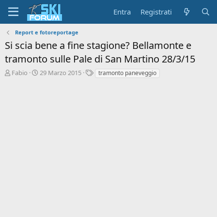
Entra
Registrati
Report e fotoreportage
Si scia bene a fine stagione? Bellamonte e
tramonto sulle Pale di San Martino 28/3/15
A
D
T
Fabio
29 Marzo 2015
tramonto paneveggio
u
a
a
t
t
g
o
a
r
d
e
'
d
i
i
n
s
i
c
z
u
i
s
o
s
i
o
n
e