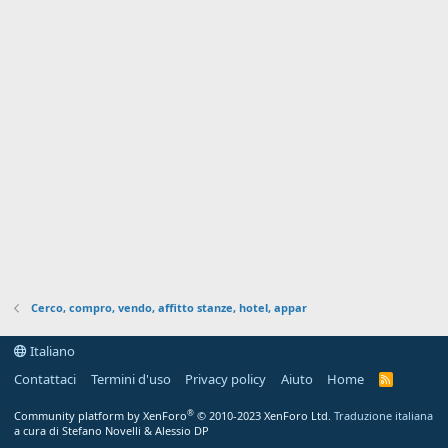
Cerco, compro, vendo, affitto stanze, hotel, appar
Italiano
Contattaci
Termini d'uso
Privacy policy
Aiuto
Home
R
S
S
®
Community platform by XenForo
© 2010-2023 XenForo Ltd.
Traduzione italiana
a cura di Stefano Novelli & Alessio DP