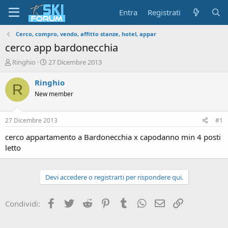
Entra
Registrati
Cerco, compro, vendo, affitto stanze, hotel, appar
cerco app bardonecchia
A
D
Ringhio
27 Dicembre 2013
u
a
t
t
Ringhio
R
o
a
New member
r
d
e
'
d
i
27 Dicembre 2013
#1
i
n
s
i
cerco appartamento a Bardonecchia x capodanno min 4 posti
c
z
letto
u
i
s
o
s
Devi accedere o registrarti per rispondere qui.
i
o
n
Facebook
Twitter
Reddit
Pinterest
Tumblr
WhatsApp
Email
Link
Condividi:
e