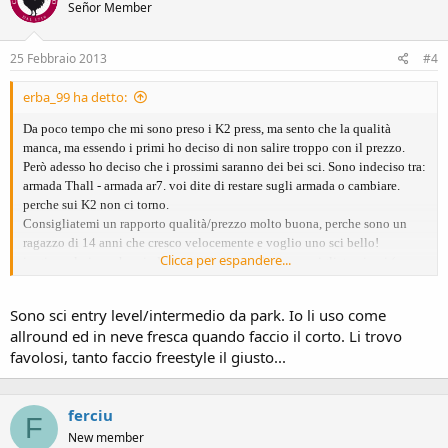
Señor Member
25 Febbraio 2013
#4
erba_99 ha detto:
Da poco tempo che mi sono preso i K2 press, ma sento che la qualità
manca, ma essendo i primi ho deciso di non salire troppo con il prezzo.
Però adesso ho deciso che i prossimi saranno dei bei sci. Sono indeciso tra:
armada Thall - armada ar7. voi dite di restare sugli armada o cambiare.
perche sui K2 non ci torno.
Consigliatemi un rapporto qualità/prezzo molto buona, perche sono un
ragazzo di 14 anni che cresco velocemente e voglio uno sci bello!
Clicca per espandere...
io giro solo in park quindi uno sci bello morbido. consigliatemi voi (se
volete anche altre marche)
Sono sci entry level/intermedio da park. Io li uso come
allround ed in neve fresca quando faccio il corto. Li trovo
favolosi, tanto faccio freestyle il giusto...
ferciu
F
New member