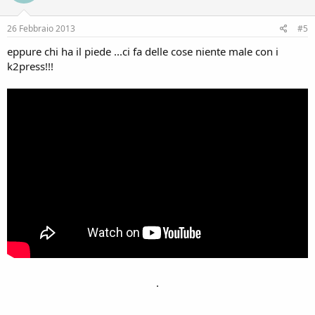
26 Febbraio 2013
#5
eppure chi ha il piede ...ci fa delle cose niente male con i
k2press!!!
.