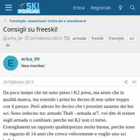
Entra
Registrati
Freestyle, newschool: tricks ski e snowboard
Consigli su freeski!
A
D
T
erba_99
24 Febbraio 2013
armada
freeski
freestyle
sci
u
a
a
ski
t
t
g
o
a
erba_99
r
d
E
e
New member
'
d
i
i
n
24 Febbraio 2013
#1
s
i
c
z
Da poco tempo che mi sono preso i K2 press, ma sento che la
u
i
qualità manca, ma essendo i primi ho deciso di non salire troppo
s
o
s
con il prezzo. Però adesso ho deciso che i prossimi saranno dei bei
i
sci. Sono indeciso tra: armada Thall - armada ar7. voi dite di restare
o
sugli armada o cambiare. perche sui K2 non ci torno.
n
Consigliatemi un rapporto qualità/prezzo molto buona, perche sono
e
un ragazzo di 14 anni che cresco velocemente e voglio uno sci