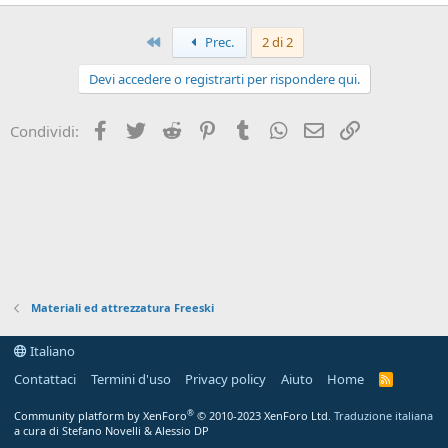
Primo
Prec.
2 di 2
Devi accedere o registrarti per rispondere qui.
Facebook
Twitter
Reddit
Pinterest
Tumblr
WhatsApp
Email
Link
Condividi:
Materiali ed attrezzatura Freeski
Italiano
Contattaci
Termini d'uso
Privacy policy
Aiuto
Home
R
S
S
®
Community platform by XenForo
© 2010-2023 XenForo Ltd.
Traduzione italiana
a cura di Stefano Novelli & Alessio DP