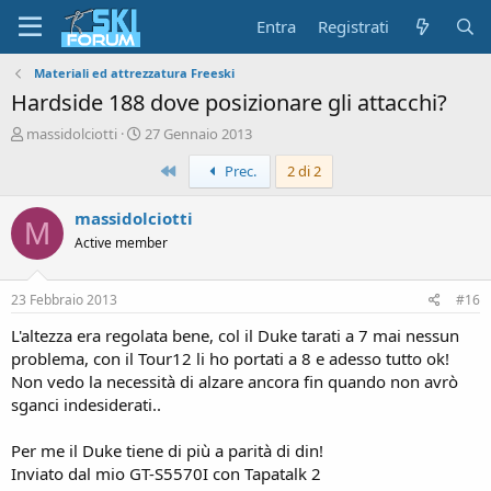
Entra
Registrati
Materiali ed attrezzatura Freeski
Hardside 188 dove posizionare gli attacchi?
A
D
massidolciotti
27 Gennaio 2013
u
a
Primo
Prec.
2 di 2
t
t
o
a
r
d
massidolciotti
M
e
'
Active member
d
i
i
n
s
i
23 Febbraio 2013
#16
c
z
u
i
L'altezza era regolata bene, col il Duke tarati a 7 mai nessun
s
o
problema, con il Tour12 li ho portati a 8 e adesso tutto ok!
s
Non vedo la necessità di alzare ancora fin quando non avrò
i
sganci indesiderati..
o
n
e
Per me il Duke tiene di più a parità di din!
Inviato dal mio GT-S5570I con Tapatalk 2