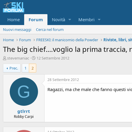
Home
Forum
Novità
Membri
Nuovi messaggi
Cerca nel forum
Home
Forum
FREESKI: il manicomio della Powder
Riviste, libri, s
The big chief....voglio la prima traccia, 
A
D
stevemaniac
12 Settembre 2012
u
a
Prec.
1
2
t
t
o
a
r
d
28 Settembre 2012
e
'
G
Ragazzi, ma che male che fanno questi video
d
i
i
n
s
i
c
z
gtlrrt
u
i
s
o
Robby Carpi
s
i