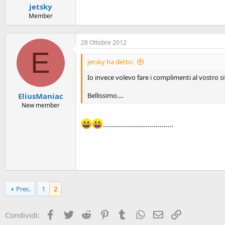
jetsky
Member
28 Ottobre 2012
E
jetsky ha detto:
Io invece volevo fare i complimenti al vostro 
EliusManiac
Bellissimo....
New member
...................................
Prec.
1
2
Facebook
Twitter
Reddit
Pinterest
Tumblr
WhatsApp
Email
Link
Condividi: