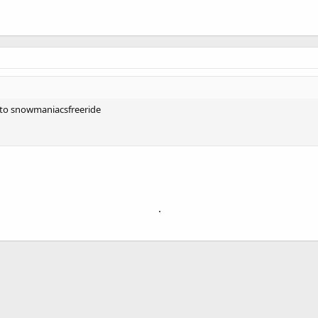
sito snowmaniacsfreeride
.