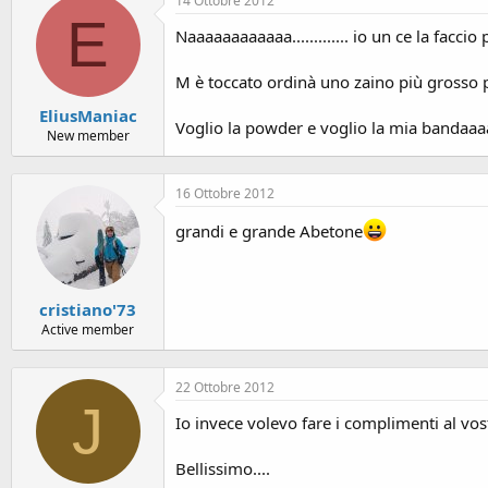
o
14 Ottobre 2012
E
n
Naaaaaaaaaaaa............. io un ce la faccio più
e
M è toccato ordinà uno zaino più grosso p
EliusManiac
Voglio la powder e voglio la mia bandaaaaa 
New member
16 Ottobre 2012
grandi e grande Abetone
cristiano'73
Active member
22 Ottobre 2012
J
Io invece volevo fare i complimenti al vo
Bellissimo....