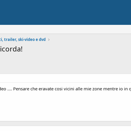
iti, trailer, ski-video e dvd
ricorda!
 .... Pensare che eravate cosi vicini alle mie zone mentre io in qu