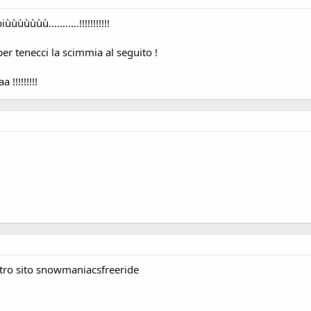
ùùùùùù...........!!!!!!!!!!!
er tenecci la scimmia al seguito !
!!!!!!!!!
stro sito snowmaniacsfreeride