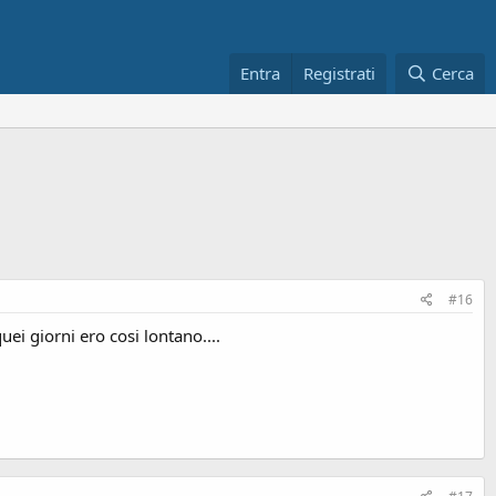
Entra
Registrati
Cerca
#16
ei giorni ero cosi lontano....