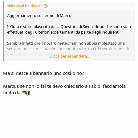
skirevival ha detto:
Aggiornamento sul fermo di Marcus.
Il Gufo é stato rilasciato dalla Questura di Siena, dopo che sono stati
effettuati degli ulteriori accertamenti da parte degli inquirenti.
Sembra infatti che il nostro meteoman non abbia molestato una
settantenne, come inizialmente ipotitizzato, ma UN settantenne di
nome Pepo, intento a far marchette vicino alla coop di via del mulo.
Clicca per espandere...
Entrambi sono stati cacciati dagli uffici della Questura a calci nel
culo.
Ma si riesce a bannarlo uno così o no?
Il Giudice sta valutamdo la possibilità di emettere un
Marcus se non lo fai te devo chiederlo a Fabio, facciamola
provvedimento parificabile al DASPO per tenerli lontani dalle piste
finita dai!!!
da sci.
Stig molto preoccupato mi ha chiamato ieri sera per organizzare
comunque la trasferta ad Ischgl senza i due ricchioni.
Personalmente spero di partire comunque in compagnia delle due
fave.
Seguiranno aggiornamenti.