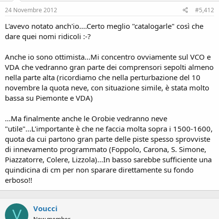
24 Novembre 2012
#5,412
L'avevo notato anch'io....Certo meglio "catalogarle" così che
dare quei nomi ridicoli :-?
Anche io sono ottimista...Mi concentro ovviamente sul VCO e
VDA che vedranno gran parte dei comprensori sepolti almeno
nella parte alta (ricordiamo che nella perturbazione del 10
novembre la quota neve, con situazione simile, è stata molto
bassa su Piemonte e VDA)
...Ma finalmente anche le Orobie vedranno neve
"utile"...L'importante è che ne faccia molta sopra i 1500-1600,
quota da cui partono gran parte delle piste spesso sprovviste
di innevamento programmato (Foppolo, Carona, S. Simone,
Piazzatorre, Colere, Lizzola)...In basso sarebbe sufficiente una
quindicina di cm per non sparare direttamente su fondo
erboso!!
Voucci
V