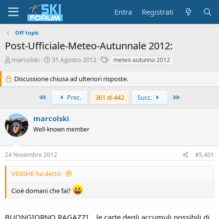
Entra
Registrati
Off topic
Post-Ufficiale-Meteo-Autunnale 2012:
A
D
T
marcolski
31 Agosto 2012
meteo autunno 2012
u
a
a
t
t
g
Discussione chiusa ad ulteriori risposte.
o
a
r
d
Primo
Ultimo
Prec.
361 di 442
Succ.
e
'
d
i
marcolski
i
n
s
Well-known member
i
c
z
u
i
24 Novembre 2012
#5,401
s
o
s
VIGGHE ha detto:
i
o
Cioè domani che fai?
n
e
BUONGIORNO RAGAZZI....le carte degli accumuli possibili di