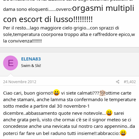
orgasmi multipli
dama sono eloquenti......ovvero:
con escort di lusso!!!!!!!!!
Per il resto...lago maggiore cielo grigio...con sprazzi di
sole,temperatura coorporea troppo alta e raffreddore epico,w
la convivenza!!!!!!!!
ELENA83
E
Swim & Ski!
24 Novembre 2012
#5,402
Ciao cari, buon giorno!!
vi siete calmati???
ottime carte
anche stamani, anche lamma sta confermando le temperature
sotto medie a partire dal 30 novembre-1
dicembre..abbassamento quote neve notevole...
sarei
anche grata però, visto che ormai c'è se il signor meteo se ci
concedesse anche una nevicata sul nostro caro appennino..da
poterci far fare un bel raduno tutti insieme!!:abbraccio: