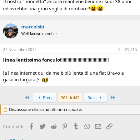
Il nostro "nonnetto" ancora mantiene benone i suoi 38 anni
ed avrebbe una gran voglia di rombare!!
marcolski
Well-known member
24 Novembre 2012
#5,415
linea lentissima fanculo!!!!!!!!!!!!!!!!!!!!!!!!!!!!!!!!!!!!!!!
la linea internet qui da me è più lenta di una fiat Bravo a
gasolio targata (si)
Primo
Ultimo
Prec.
361 di 442
Succ.
Discussione chiusa ad ulteriori risposte.
Facebook
Twitter
Reddit
Pinterest
Tumblr
WhatsApp
Email
Link
Condividi: