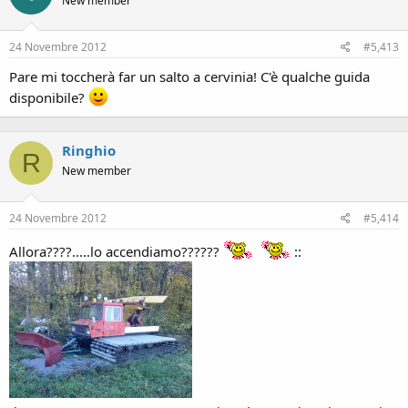
New member
24 Novembre 2012
#5,413
Pare mi toccherà far un salto a cervinia! C'è qualche guida
disponibile?
Ringhio
R
New member
24 Novembre 2012
#5,414
Allora????.....lo accendiamo??????
::