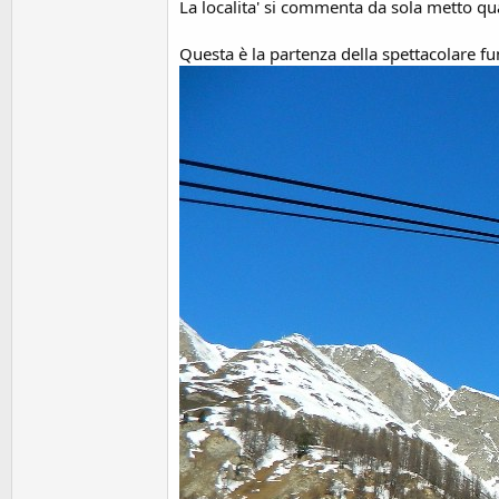
o
La localita' si commenta da sola metto qua
n
e
Questa è la partenza della spettacolare fu