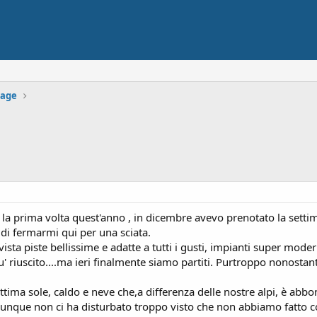
tage
a prima volta quest'anno , in dicembre avevo prenotato la settim
 di fermarmi qui per una sciata.
a piste bellissime e adatte a tutti i gusti, impianti super moderni
u' riuscito....ma ieri finalmente siamo partiti. Purtroppo nonosta
tima sole, caldo e neve che,a differenza delle nostre alpi, è abbo
unque non ci ha disturbato troppo visto che non abbiamo fatto co