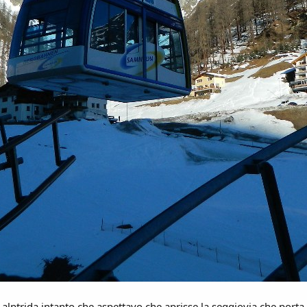
lptrida intanto che aspettavo che aprisse la seggiovia che porta 