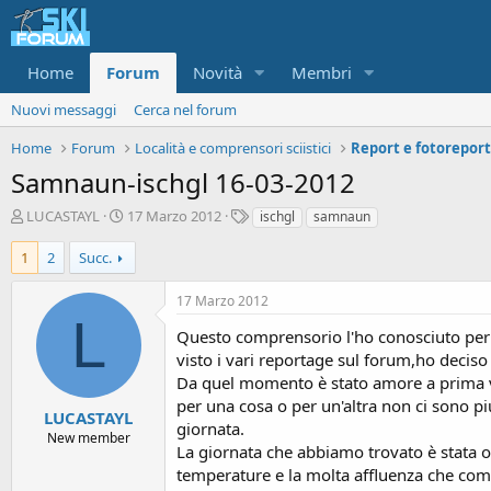
Home
Forum
Novità
Membri
Nuovi messaggi
Cerca nel forum
Home
Forum
Località e comprensori sciistici
Report e fotorepor
Samnaun-ischgl 16-03-2012
A
D
T
LUCASTAYL
17 Marzo 2012
ischgl
samnaun
u
a
a
t
t
g
1
2
Succ.
o
a
r
d
17 Marzo 2012
e
'
L
d
i
Questo comprensorio l'ho conosciuto per l
i
n
visto i vari reportage sul forum,ho deciso
s
i
Da quel momento è stato amore a prima vist
c
z
per una cosa o per un'altra non ci sono pi
u
i
LUCASTAYL
giornata.
s
o
New member
La giornata che abbiamo trovato è stata ot
s
i
temperature e la molta affluenza che com