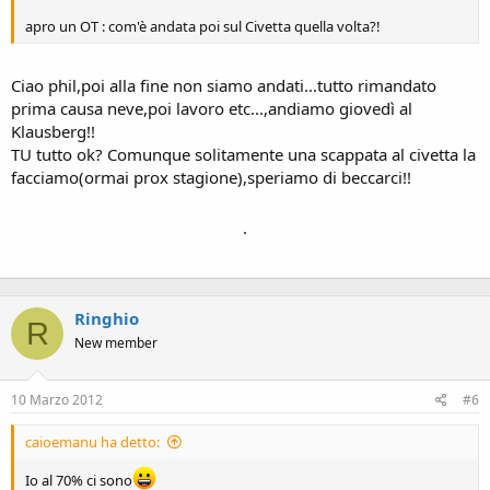
apro un OT : com'è andata poi sul Civetta quella volta?!
Ciao phil,poi alla fine non siamo andati...tutto rimandato
prima causa neve,poi lavoro etc...,andiamo giovedì al
Klausberg!!
TU tutto ok? Comunque solitamente una scappata al civetta la
facciamo(ormai prox stagione),speriamo di beccarci!!
.
Ringhio
R
New member
10 Marzo 2012
#6
caioemanu ha detto:
Io al 70% ci sono