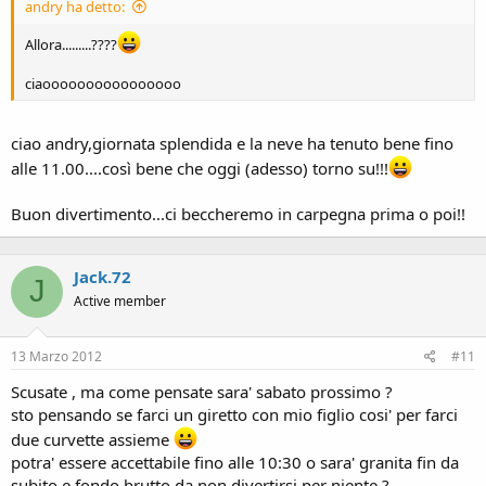
andry ha detto:
Allora.........????
ciaoooooooooooooooo
ciao andry,giornata splendida e la neve ha tenuto bene fino
alle 11.00....così bene che oggi (adesso) torno su!!!
Buon divertimento...ci beccheremo in carpegna prima o poi!!
Jack.72
J
Active member
13 Marzo 2012
#11
Scusate , ma come pensate sara' sabato prossimo ?
sto pensando se farci un giretto con mio figlio cosi' per farci
due curvette assieme
potra' essere accettabile fino alle 10:30 o sara' granita fin da
subito e fondo brutto da non divertirsi per niente ?