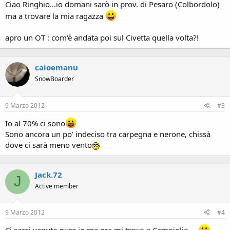
Ciao Ringhio...io domani sarò in prov. di Pesaro (Colbordolo)
ma a trovare la mia ragazza
apro un OT : com'è andata poi sul Civetta quella volta?!
caioemanu
SnowBoarder
9 Marzo 2012
#3
Io al 70% ci sono
Sono ancora un po' indeciso tra carpegna e nerone, chissà
dove ci sarà meno vento
Jack.72
J
Active member
9 Marzo 2012
#4