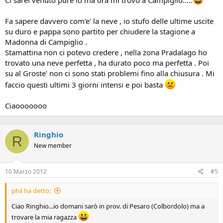
Ci sarei venuto pure io ma ora mi trovo a Campiglio.....
Fa sapere davvero com'e' la neve , io stufo delle ultime uscite
su duro e pappa sono partito per chiudere la stagione a
Madonna di Campiglio .
Stamattina non ci potevo credere , nella zona Pradalago ho
trovato una neve perfetta , ha durato poco ma perfetta . Poi
su al Groste' non ci sono stati problemi fino alla chiusura . Mi
faccio questi ultimi 3 giorni intensi e poi basta
Ciaooooooo
Ringhio
R
New member
10 Marzo 2012
#5
phil ha detto:
Ciao Ringhio...io domani sarò in prov. di Pesaro (Colbordolo) ma a
trovare la mia ragazza