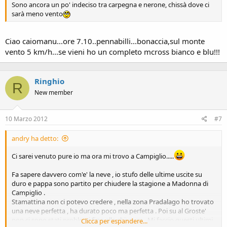
Sono ancora un po' indeciso tra carpegna e nerone, chissà dove ci
sarà meno vento
Ciao caiomanu...ore 7.10..pennabilli...bonaccia,sul monte
vento 5 km/h...se vieni ho un completo mcross bianco e blu!!!
Ringhio
R
New member
10 Marzo 2012
#7
andry ha detto:
Ci sarei venuto pure io ma ora mi trovo a Campiglio.....
Fa sapere davvero com'e' la neve , io stufo delle ultime uscite su
duro e pappa sono partito per chiudere la stagione a Madonna di
Campiglio .
Stamattina non ci potevo credere , nella zona Pradalago ho trovato
una neve perfetta , ha durato poco ma perfetta . Poi su al Groste'
non ci sono stati problemi fino alla chiusura . Mi faccio questi ultimi
Clicca per espandere...