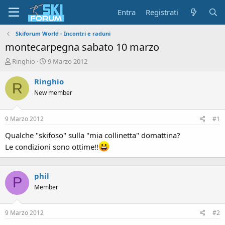
Entra
Registrati
Skiforum World - Incontri e raduni
montecarpegna sabato 10 marzo
A
D
Ringhio
9 Marzo 2012
u
a
t
t
Ringhio
R
o
a
New member
r
d
e
'
d
i
9 Marzo 2012
#1
i
n
s
i
Qualche "skifoso" sulla "mia collinetta" domattina?
c
z
Le condizioni sono ottime!!
u
i
s
o
s
phil
i
P
Member
o
n
e
9 Marzo 2012
#2