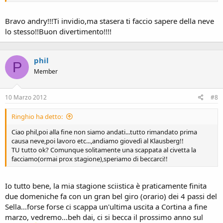
3 giorni intensi e poi basta
Bravo andry!!!Ti invidio,ma stasera ti faccio sapere della neve
Ciaooooooo
lo stesso!!Buon divertimento!!!!
phil
P
Member
10 Marzo 2012
#8
Ringhio ha detto:
Ciao phil,poi alla fine non siamo andati...tutto rimandato prima
causa neve,poi lavoro etc...,andiamo giovedì al Klausberg!!
TU tutto ok? Comunque solitamente una scappata al civetta la
facciamo(ormai prox stagione),speriamo di beccarci!!
Io tutto bene, la mia stagione sciistica è praticamente finita
due domeniche fa con un gran bel giro (orario) dei 4 passi del
Sella...forse forse ci scappa un'ultima uscita a Cortina a fine
marzo, vedremo...beh dai, ci si becca il prossimo anno sul