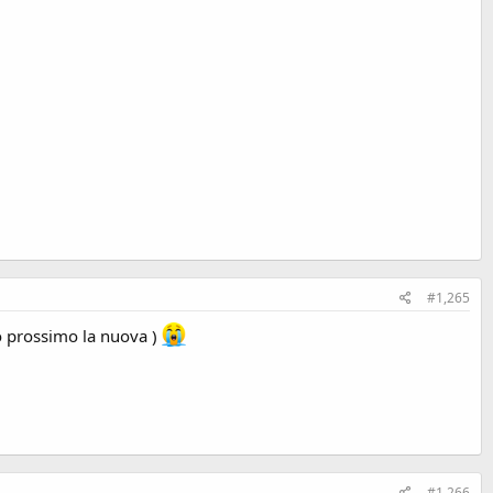
#1,265
no prossimo la nuova )
#1,266