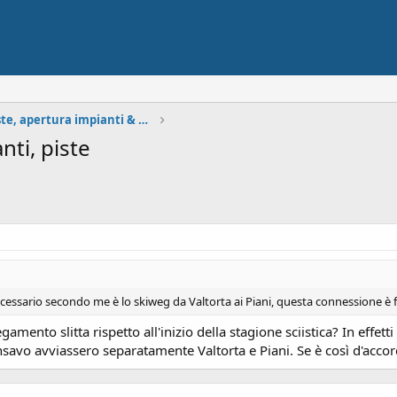
Situazione neve, piste, apertura impianti & Meteo
nti, piste
ecessario secondo me è lo skiweg da Valtorta ai Piani, questa connessione è 
egamento slitta rispetto all'inizio della stagione sciistica? In effe
nsavo avviassero separatamente Valtorta e Piani. Se è così d'accor