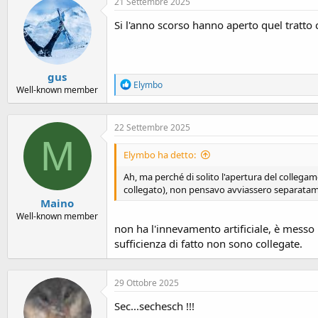
o
21 Settembre 2025
n
Si l'anno scorso hanno aperto quel tratto 
e
gus
R
Elymbo
Well-known member
e
a
c
22 Settembre 2025
t
M
i
o
Elymbo ha detto:
n
s
Ah, ma perché di solito l'apertura del collegame
:
collegato), non pensavo avviassero separatamen
Maino
Well-known member
non ha l'innevamento artificiale, è messo
sufficienza di fatto non sono collegate.
29 Ottobre 2025
Sec...sechesch !!!