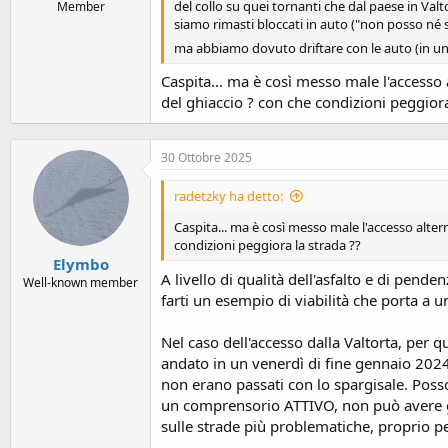
del collo su quei tornanti che dal paese in Va
Member
siamo rimasti bloccati in auto ("non posso né 
ma abbiamo dovuto driftare con le auto (in un 
Caspita... ma è così messo male l'accesso a
del ghiaccio ? con che condizioni peggiora
30 Ottobre 2025
radetzky ha detto:
Caspita... ma è così messo male l'accesso altern
condizioni peggiora la strada ??
Elymbo
A livello di qualità dell'asfalto e di pen
Well-known member
farti un esempio di viabilità che porta a
Nel caso dell'accesso dalla Valtorta, per q
andato in un venerdì di fine gennaio 2024
non erano passati con lo spargisale. Poss
un comprensorio ATTIVO, non può avere ghi
sulle strade più problematiche, proprio pe