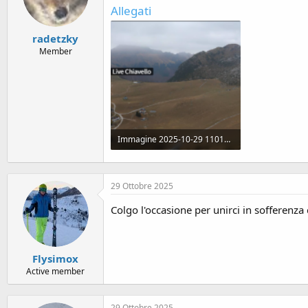
Allegati
radetzky
Member
Immagine 2025-10-29 110123.png
373.3 KB · Visualizzazioni: 185
29 Ottobre 2025
Colgo l'occasione per unirci in sofferenz
Flysimox
Active member
29 Ottobre 2025