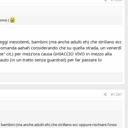
uova )
eggi inesistenti, bambini (ma anche adulti eh) che strillano ecc
la domanda aahah considerando che su quella strada, un venerdì
reee" cit.) per mezz'ora causa GHIACCIO VIVO in mezzo alla
uto (in un tratto senza guardrail) per far passare lo
#1,267
 bambini (ma anche adulti eh) che strillano ecc oppure rischiare l'osso