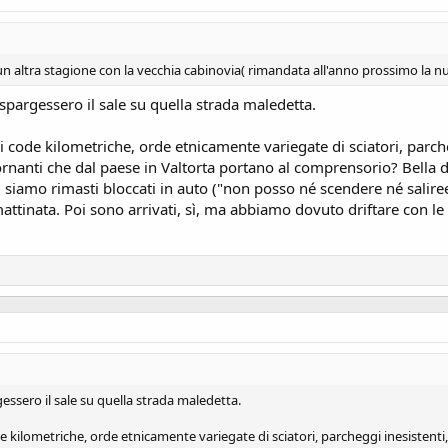
 un altra stagione con la vecchia cabinovia( rimandata all'anno prossimo la n
e spargessero il sale su quella strada maledetta.
i code kilometriche, orde etnicamente variegate di sciatori, parch
 tornanti che dal paese in Valtorta portano al comprensorio? Bel
ati siamo rimasti bloccati in auto ("non posso né scendere né sali
ttinata. Poi sono arrivati, sì, ma abbiamo dovuto driftare con le a
rgessero il sale su quella strada maledetta.
e kilometriche, orde etnicamente variegate di sciatori, parcheggi inesistenti,