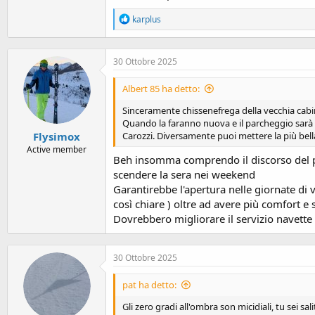
R
karplus
e
a
c
30 Ottobre 2025
t
i
o
Albert 85 ha detto:
n
s
Sinceramente chissenefrega della vecchia cabi
:
Quando la faranno nuova e il parcheggio sarà 
Flysimox
Carozzi. Diversamente puoi mettere la più bel
Active member
Beh insomma comprendo il discorso del par
scendere la sera nei weekend
Garantirebbe l'apertura nelle giornate di
così chiare ) oltre ad avere più comfort e 
Dovrebbero migliorare il servizio navette 
30 Ottobre 2025
pat ha detto:
Gli zero gradi all'ombra son micidiali, tu sei s