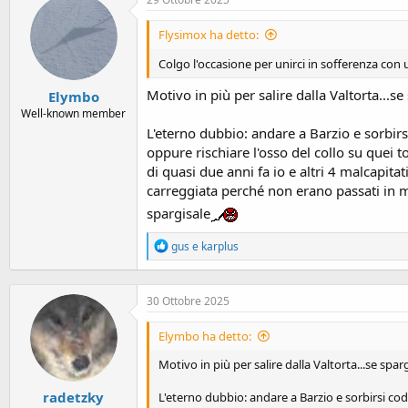
Flysimox ha detto:
Colgo l'occasione per unirci in sofferenza con
Motivo in più per salire dalla Valtorta...s
Elymbo
Well-known member
L'eterno dubbio: andare a Barzio e sorbirs
oppure rischiare l'osso del collo su quei
di quasi due anni fa io e altri 4 malcapit
carreggiata perché non erano passati in ma
spargisale
R
gus
e
karplus
e
a
c
30 Ottobre 2025
t
i
o
Elymbo ha detto:
n
s
Motivo in più per salire dalla Valtorta...se spa
:
radetzky
L'eterno dubbio: andare a Barzio e sorbirsi cod