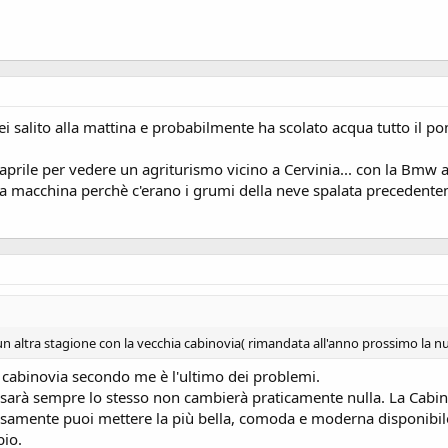
sei salito alla mattina e probabilmente ha scolato acqua tutto il p
aprile per vedere un agriturismo vicino a Cervinia... con la Bmw
la macchina perchè c'erano i grumi della neve spalata precedente
 un altra stagione con la vecchia cabinovia( rimandata all'anno prossimo la n
 cabinovia secondo me è l'ultimo dei problemi.
sarà sempre lo stesso non cambierà praticamente nulla. La Cabin
versamente puoi mettere la più bella, comoda e moderna disponibi
bio.