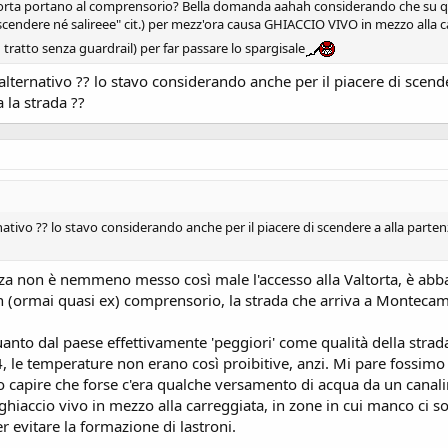
ltorta portano al comprensorio? Bella domanda aahah considerando che su quell
scendere né salireee" cit.) per mezz'ora causa GHIACCIO VIVO in mezzo alla ca
tratto senza guardrail) per far passare lo spargisale
lternativo ?? lo stavo considerando anche per il piacere di scender
 la strada ??
ativo ?? lo stavo considerando anche per il piacere di scendere a alla partenza
denza non è nemmeno messo così male l'accesso alla Valtorta, è abba
 un (ormai quasi ex) comprensorio, la strada che arriva a Montec
uanto dal paese effettivamente 'peggiori' come qualità della strada
, le temperature non erano così proibitive, anzi. Mi pare fossimo
o capire che forse c'era qualche versamento di acqua da un canalin
accio vivo in mezzo alla carreggiata, in zone in cui manco ci so
r evitare la formazione di lastroni.