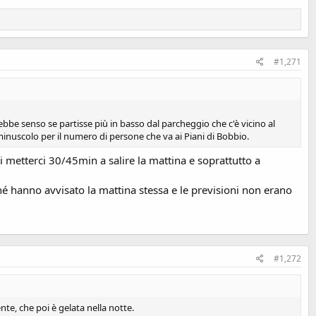
#1,271
e senso se partisse più in basso dal parcheggio che c'è vicino al
nuscolo per il numero di persone che va ai Piani di Bobbio.
metterci 30/45min a salire la mattina e soprattutto a
hé hanno avvisato la mattina stessa e le previsioni non erano
#1,272
nte, che poi è gelata nella notte.