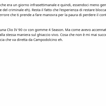
o che era un giorno infrasettimanale e quindi, essendoci meno gent
 criminale eh). Resta il fatto che l'esperienza di restare bloccati
terrore che ti prende a fare manovra per la paura di perdere il cont
di una Clio IV 90 cv con gomme 4 Season. Ma come avevo accennato
alla stessa maniera sul ghiaccio vivo. Cosa che non è mi mai suc
cia che va diretta da Campodolcino eh.