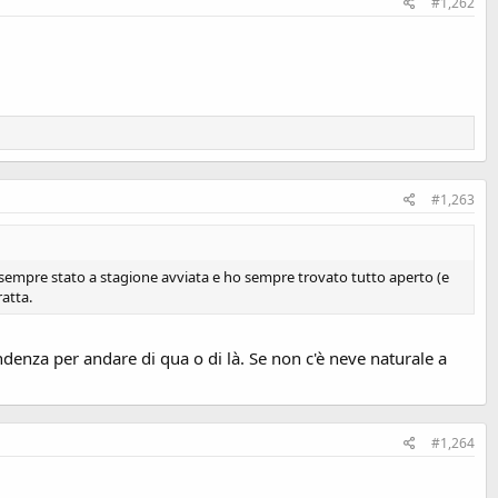
#1,262
#1,263
sono sempre stato a stagione avviata e ho sempre trovato tutto aperto (e
atta.
denza per andare di qua o di là. Se non c'è neve naturale a
#1,264