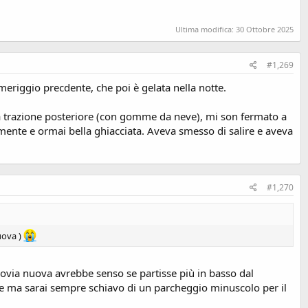
Ultima modifica:
30 Ottobre 2025
#1,269
omeriggio precdente, che poi è gelata nella notte.
 a trazione posteriore (con gomme da neve), mi son fermato a
mente e ormai bella ghiacciata. Aveva smesso di salire e aveva
#1,270
uova )
ovia nuova avrebbe senso se partisse più in basso dal
le ma sarai sempre schiavo di un parcheggio minuscolo per il