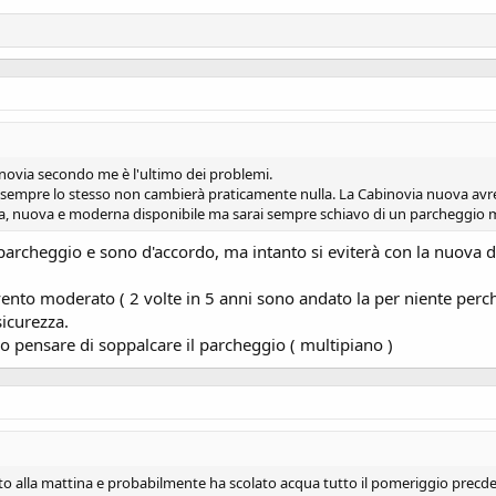
novia secondo me è l'ultimo dei problemi.
sempre lo stesso non cambierà praticamente nulla. La Cabinovia nuova avrebb
la, nuova e moderna disponibile ma sarai sempre schiavo di un parcheggio mi
cheggio e sono d'accordo, ma intanto si eviterà con la nuova di 
 vento moderato ( 2 volte in 5 anni sono andato la per niente perc
sicurezza.
o pensare di soppalcare il parcheggio ( multipiano )
alito alla mattina e probabilmente ha scolato acqua tutto il pomeriggio precde