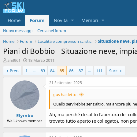
Home
Forum
Novità
Membri
Nuovi messaggi
Cerca nel forum
Home
Forum
Località e comprensori sciistici
Piani di Bobbio - Situazione neve, impia
A
D
aml961
18 Marzo 2011
u
a
Prec.
1
...
83
84
85
86
87
...
111
Succ.
t
t
o
a
r
d
21 Settembre 2025
e
'
d
i
gus ha detto:
i
n
s
i
Quello servirebbe senz'altro, ma ancora più n
c
z
Ah, ma perché di solito l'apertura del coll
Elymbo
u
i
trovato tutto aperto (e collegato), non pe
s
o
Well-known member
s
i