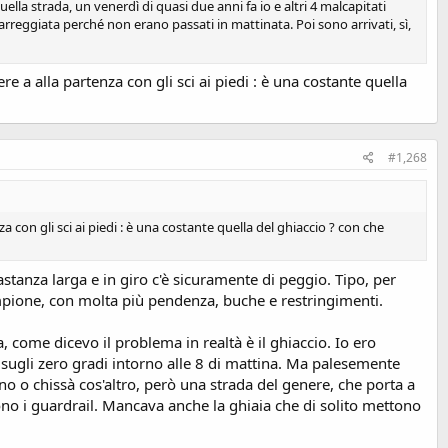
a strada, un venerdì di quasi due anni fa io e altri 4 malcapitati
rreggiata perché non erano passati in mattinata. Poi sono arrivati, sì,
e a alla partenza con gli sci ai piedi : è una costante quella
#1,268
 con gli sci ai piedi : è una costante quella del ghiaccio ? con che
stanza larga e in giro c'è sicuramente di peggio. Tipo, per
ampione, con molta più pendenza, buche e restringimenti.
, come dicevo il problema in realtà è il ghiaccio. Io ero
 sugli zero gradi intorno alle 8 di mattina. Ma palesemente
o o chissà cos'altro, però una strada del genere, che porta a
no i guardrail. Mancava anche la ghiaia che di solito mettono