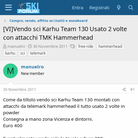
Entra
Registrati
Compro, vendo, affitto sci (tutti) e snowboard
[VI]Vendo sci Karhu Team 130 Usato 2 volte
con attacchi TMK Hammerhead
A
D
T
manuelro
30 Novembre 2011
free-ride
hammerhead
u
a
a
karhu
sci
telemark
t
t
g
o
a
manuelro
r
d
M
e
New member
'
d
i
i
n
30 Novembre 2011
#1
s
i
c
z
Come da tiltolo vendo sci Karhu Team 130 montati con
u
i
attacchi da telemark hammerhead il tutto usato 2 volte in
s
o
powder
s
i
Consegna a mano zona Vicenza e dintorni.
o
Euro 400
n
e