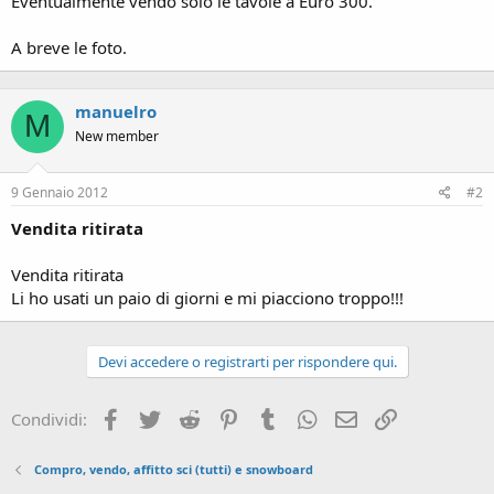
Eventualmente vendo solo le tavole a Euro 300.
A breve le foto.
manuelro
M
New member
9 Gennaio 2012
#2
Vendita ritirata
Vendita ritirata
Li ho usati un paio di giorni e mi piacciono troppo!!!
Devi accedere o registrarti per rispondere qui.
Facebook
Twitter
Reddit
Pinterest
Tumblr
WhatsApp
Email
Link
Condividi:
Compro, vendo, affitto sci (tutti) e snowboard