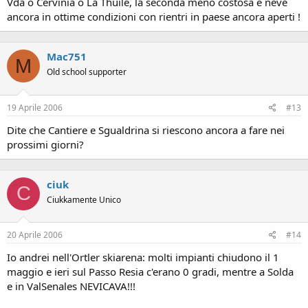
Vda o Cervinia o La Thuile, la seconda meno costosa e neve
ancora in ottime condizioni con rientri in paese ancora aperti !
Mac751
M
Old school supporter
19 Aprile 2006
#13
Dite che Cantiere e Sgualdrina si riescono ancora a fare nei
prossimi giorni?
ciuk
C
Ciukkamente Unico
20 Aprile 2006
#14
Io andrei nell'Ortler skiarena: molti impianti chiudono il 1
maggio e ieri sul Passo Resia c'erano 0 gradi, mentre a Solda
e in ValSenales NEVICAVA!!!