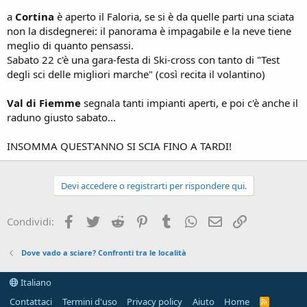
a
Cortina
è aperto il Faloria, se si è da quelle parti una sciata
non la disdegnerei: il panorama è impagabile e la neve tiene
meglio di quanto pensassi.
Sabato 22 c'è una gara-festa di Ski-cross con tanto di "Test
degli sci delle migliori marche" (così recita il volantino)
Val di Fiemme
segnala tanti impianti aperti, e poi c'è anche il
raduno giusto sabato...
INSOMMA QUEST'ANNO SI SCIA FINO A TARDI!
Devi accedere o registrarti per rispondere qui.
Facebook
Twitter
Reddit
Pinterest
Tumblr
WhatsApp
Email
Link
Condividi:
Dove vado a sciare? Confronti tra le località
Italiano
Contattaci
Termini d'uso
Privacy policy
Aiuto
Home
R