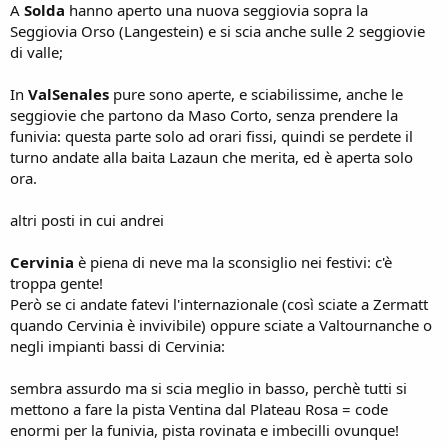
A
Solda
hanno aperto una nuova seggiovia sopra la
Seggiovia Orso (Langestein) e si scia anche sulle 2 seggiovie
di valle;
In
ValSenales
pure sono aperte, e sciabilissime, anche le
seggiovie che partono da Maso Corto, senza prendere la
funivia: questa parte solo ad orari fissi, quindi se perdete il
turno andate alla baita Lazaun che merita, ed è aperta solo
ora.
altri posti in cui andrei
Cervinia
è piena di neve ma la sconsiglio nei festivi: c'è
troppa gente!
Però se ci andate fatevi l'internazionale (così sciate a Zermatt
quando Cervinia è invivibile) oppure sciate a Valtournanche o
negli impianti bassi di Cervinia:
sembra assurdo ma si scia meglio in basso, perchè tutti si
mettono a fare la pista Ventina dal Plateau Rosa = code
enormi per la funivia, pista rovinata e imbecilli ovunque!