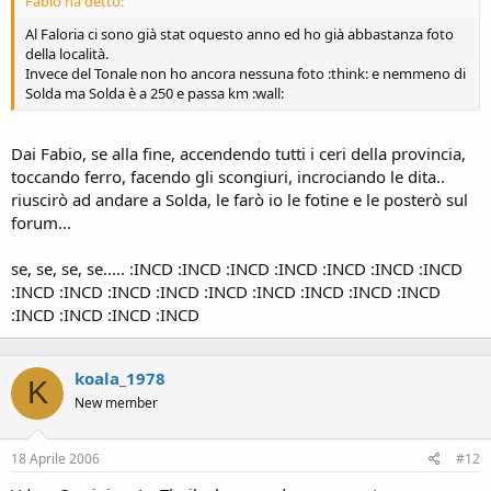
Fabio ha detto:
Al Faloria ci sono già stat oquesto anno ed ho già abbastanza foto
della località.
Invece del Tonale non ho ancora nessuna foto :think: e nemmeno di
Solda ma Solda è a 250 e passa km :wall:
Dai Fabio, se alla fine, accendendo tutti i ceri della provincia,
toccando ferro, facendo gli scongiuri, incrociando le dita..
riuscirò ad andare a Solda, le farò io le fotine e le posterò sul
forum...
se, se, se, se..... :INCD :INCD :INCD :INCD :INCD :INCD :INCD
:INCD :INCD :INCD :INCD :INCD :INCD :INCD :INCD :INCD
:INCD :INCD :INCD :INCD
koala_1978
K
New member
18 Aprile 2006
#12