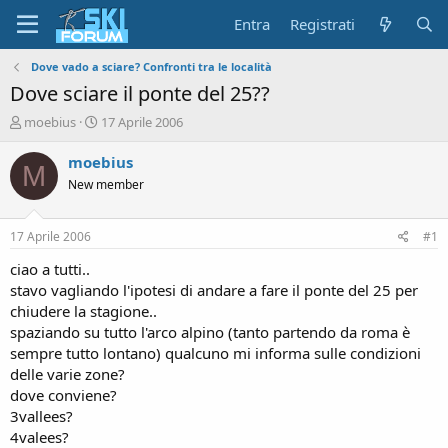
Entra
Registrati
Dove vado a sciare? Confronti tra le località
Dove sciare il ponte del 25??
A
D
moebius
17 Aprile 2006
u
a
t
t
moebius
M
o
a
New member
r
d
e
'
d
i
17 Aprile 2006
#1
i
n
s
i
ciao a tutti..
c
z
stavo vagliando l'ipotesi di andare a fare il ponte del 25 per
u
i
chiudere la stagione..
s
o
spaziando su tutto l'arco alpino (tanto partendo da roma è
s
sempre tutto lontano) qualcuno mi informa sulle condizioni
i
delle varie zone?
o
n
dove conviene?
e
3vallees?
4valees?