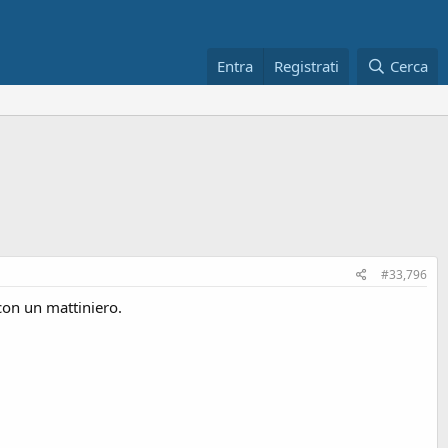
Entra
Registrati
Cerca
#33,796
con un mattiniero.