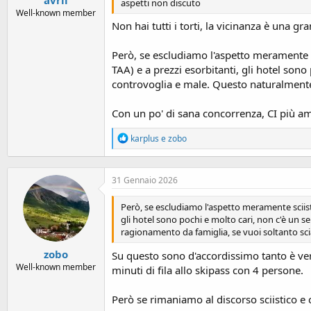
avril
aspetti non discuto
Well-known member
Non hai tutti i torti, la vicinanza è una 
Però, se escludiamo l'aspetto meramente sc
TAA) e a prezzi esorbitanti, gli hotel sono
controvoglia e male. Questo naturalmente 
Con un po' di sana concorrenza, CI più am
R
karplus
e
zobo
e
a
c
31 Gennaio 2026
t
i
o
Però, se escludiamo l'aspetto meramente sciisti
n
gli hotel sono pochi e molto cari, non c'è un s
s
ragionamento da famiglia, se vuoi soltanto sci
:
zobo
Su questo sono d'accordissimo tanto è vero
Well-known member
minuti di fila allo skipass con 4 persone.
Però se rimaniamo al discorso sciistico e