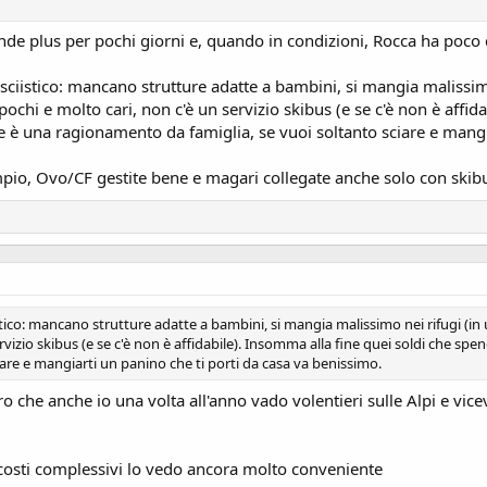
grande plus per pochi giorni e, quando in condizioni, Rocca ha poco
iistico: mancano strutture adatte a bambini, si mangia malissimo n
 pochi e molto cari, non c'è un servizio skibus (e se c'è non è affid
è una ragionamento da famiglia, se vuoi soltanto sciare e mangia
pio, Ovo/CF gestite bene e magari collegate anche solo con skibu
co: mancano strutture adatte a bambini, si mangia malissimo nei rifugi (in una
ervizio skibus (e se c'è non è affidabile). Insomma alla fine quei soldi che s
are e mangiarti un panino che ti porti da casa va benissimo.
 che anche io una volta all'anno vado volentieri sulle Alpi e vicev
 costi complessivi lo vedo ancora molto conveniente