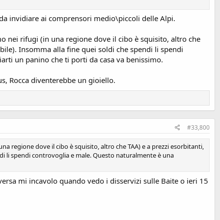
 da invidiare ai comprensori medio\piccoli delle Alpi.
ei rifugi (in una regione dove il cibo è squisito, altro che
abile). Insomma alla fine quei soldi che spendi li spendi
rti un panino che ti porti da casa va benissimo.
s, Rocca diventerebbe un gioiello.
#33,800
 regione dove il cibo è squisito, altro che TAA) e a prezzi esorbitanti,
pendi li spendi controvoglia e male. Questo naturalmente è una
ersa mi incavolo quando vedo i disservizi sulle Baite o ieri 15