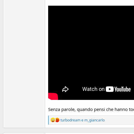
o
n
e
Senza parole, quando pensi che hanno toc
R
turbodream
e
m_giancarlo
e
a
c