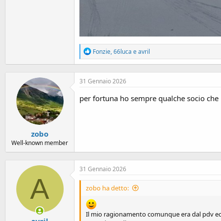
R
Fonzie
,
66luca
e
avril
e
a
c
31 Gennaio 2026
t
i
per fortuna ho sempre qualche socio che 
o
n
s
:
zobo
Well-known member
31 Gennaio 2026
A
zobo ha detto:
Il mio ragionamento comunque era dal pdv economi