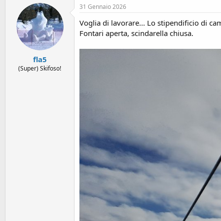
31 Gennaio 2026
t
i
Voglia di lavorare... Lo stipendificio di 
o
n
Fontari aperta, scindarella chiusa.
s
:
fla5
(Super) Skifoso!