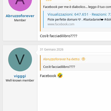
n
s
Facebook per me è diabolico... leggo il tuo co
:
Visualizzazioni: 647.651 · Reazioni: 7361 | Piste perfet
Abruzzoforever
Piste perfette domani 🩵 . #baitadaniel❤️ #dol
Member
www.facebook.com
Cos'è facciadilibro????
31 Gennaio 2026
V
Abruzzoforever ha detto:
Cos'è facciadilibro????
Facebook
vigggi
Well-known member