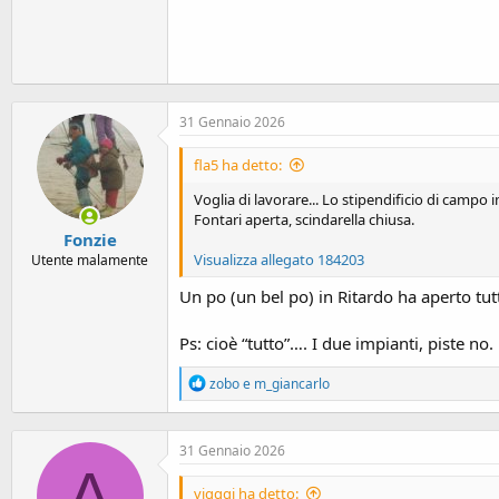
31 Gennaio 2026
fla5 ha detto:
Voglia di lavorare... Lo stipendificio di campo
Fontari aperta, scindarella chiusa.
Fonzie
Visualizza allegato 184203
Utente malamente
Un po (un bel po) in Ritardo ha aperto t
Ps: cioè “tutto”…. I due impianti, piste no.
R
zobo
e
m_giancarlo
e
a
c
31 Gennaio 2026
t
A
i
o
vigggi ha detto: