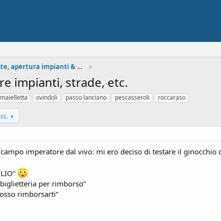
Situazione neve, piste, apertura impianti & Meteo
e impianti, strade, etc.
maielletta
ovindoli
passo lanciano
pescasseroli
roccaraso
cc.
 campo imperatore dal vivo: mi ero deciso di testare il ginocchio 
GLIO”
 biglietteria per rimborso”
osso rimborsarti”