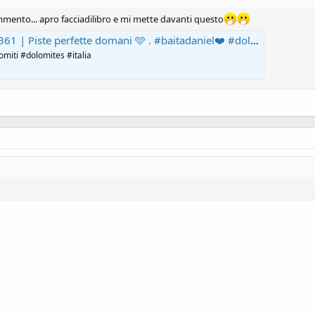
mmento... apro facciadilibro e mi mette davanti questo
te domani 🩵 . #baitadaniel❤️ #dolomiti #dolomites #italia | Baita Daniel Hütte
omiti #dolomites #italia