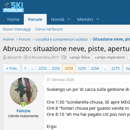
Home
Forum
Novità
Membri
Nuovi messaggi
Cerca nel forum
Home
Forum
Località e comprensori sciistici
Abruzzo: situazione neve, piste, apertur
A
D
T
alexarch
6 Novembre 2011
campo felice
campo imperatore
u
a
a
t
t
g
Prec.
1
...
2252
2253
2254
2255
2256
...
2275
Su
o
a
r
d
31 Gennaio 2026
e
'
d
i
Svalango un po’ di cacca sulla gestione di
i
n
s
i
Ore 7:30 “scindarella chiusa, SE apre ME
c
z
Ore 8 “fontari chiusa per guasto venite in
u
i
Fonzie
Ore 8:10 “ah ma hai pagato col pos non p
s
o
Utente malamente
s
i
Ergo: