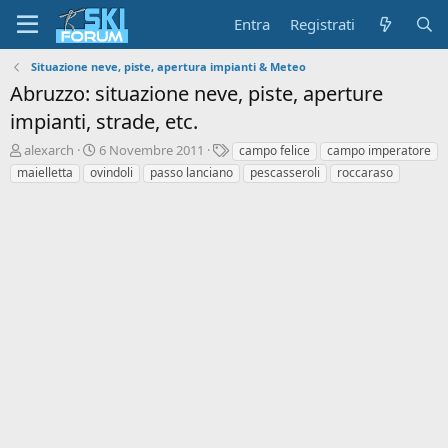
Entra
Registrati
Situazione neve, piste, apertura impianti & Meteo
Abruzzo: situazione neve, piste, aperture
impianti, strade, etc.
A
D
T
alexarch
6 Novembre 2011
campo felice
campo imperatore
u
a
a
maielletta
ovindoli
passo lanciano
pescasseroli
roccaraso
t
t
g
o
a
r
d
e
'
d
i
i
n
s
i
c
z
u
i
s
o
s
i
o
n
e