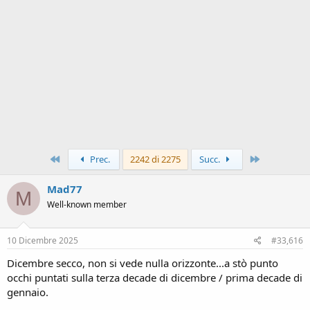
Primo
Ultimo
Prec.
2242 di 2275
Succ.
Mad77
M
Well-known member
10 Dicembre 2025
#33,616
Dicembre secco, non si vede nulla orizzonte...a stò punto
occhi puntati sulla terza decade di dicembre / prima decade di
gennaio.