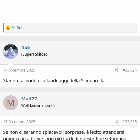
R
SkiBob
e
a
c
fla5
t
i
(Super) Skifoso!
o
n
s
17 Dicembre 2025
#33,624
:
Stanno facendo i collaudi oggi della Scindarella.
Mad77
M
Well-known member
17 Dicembre 2025
#33,625
Se non ci saranno spiacevoli sorprese, è lecito attendersi
quindi che a breve, non più tardi di questo fine settimana,