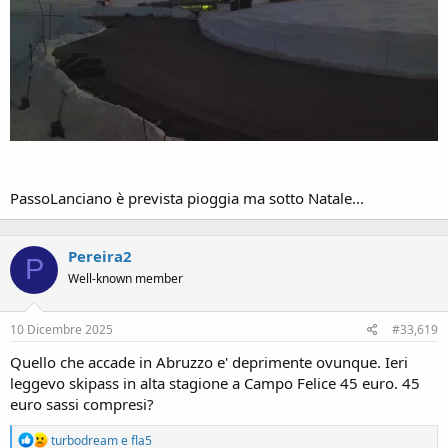
PassoLanciano è prevista pioggia ma sotto Natale...
Pereira2
P
Well-known member
10 Dicembre 2025
#33,619
Quello che accade in Abruzzo e' deprimente ovunque. Ieri
leggevo skipass in alta stagione a Campo Felice 45 euro. 45
euro sassi compresi?
R
turbodream
e
fla5