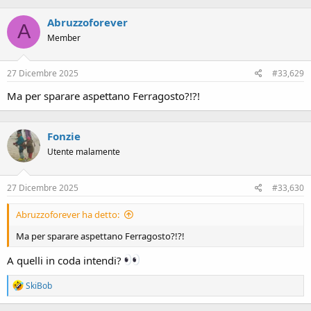
Abruzzoforever
A
Member
27 Dicembre 2025
#33,629
Ma per sparare aspettano Ferragosto?!?!
Fonzie
Utente malamente
27 Dicembre 2025
#33,630
Abruzzoforever ha detto:
Ma per sparare aspettano Ferragosto?!?!
A quelli in coda intendi?
R
SkiBob
e
a