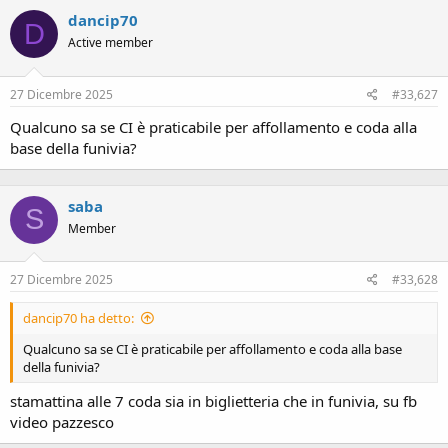
c
dancip70
t
D
i
Active member
o
n
s
27 Dicembre 2025
#33,627
:
Qualcuno sa se CI è praticabile per affollamento e coda alla
base della funivia?
saba
S
Member
27 Dicembre 2025
#33,628
dancip70 ha detto:
Qualcuno sa se CI è praticabile per affollamento e coda alla base
della funivia?
stamattina alle 7 coda sia in biglietteria che in funivia, su fb
video pazzesco