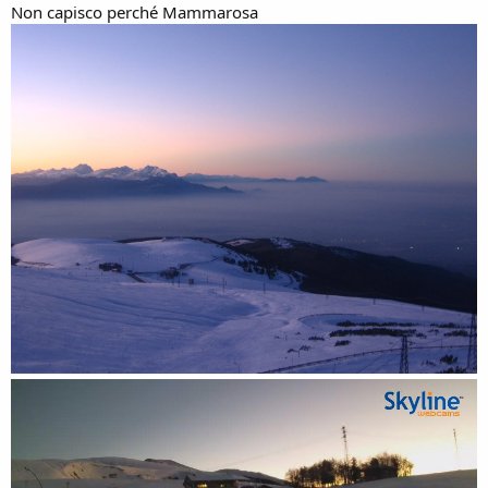
Ed anche oggi sciamo domani...
Non capisco perché Mammarosa