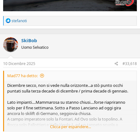
R
stefanoti
e
a
c
SkiBob
t
i
Uomo Selvatico
o
n
s
10 Dicembre 2025
#33,618
:
Mad77 ha detto:
Dicembre secco, non si vede nulla orizzonte...a stò punto occhi
puntati sulla terza decade di dicembre / prima decade di gennaio.
Lato impianti....Mammarosa su stanno chiusi....forse riapriranno
solo per il fine settimana. Sotto a Passo Lanciano ad oggi gira
ancora lo skilift di Germano, seggiovia chiusa.
A campo imperatore solo la Fontari. Ad Ovo solo la topolino. A
Rocca solo Pallottieri e Valle Verde 1, ed un tappeto scuola a
Clicca per espandere...
Pizzalto.