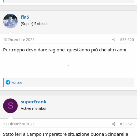
e
a
c
fla5
t
i
(Super) Skifoso!
o
n
s
10 Dicembre 2025
#33,620
:
Purtroppo devo dare ragione, quest'anno più che altri anni.
.
R
Fonzie
e
a
c
superfrank
t
S
i
Active member
o
n
s
12 Dicembre 2025
#33,621
:
Stato ieri a Campo Imperatore situazione buona Scindarella