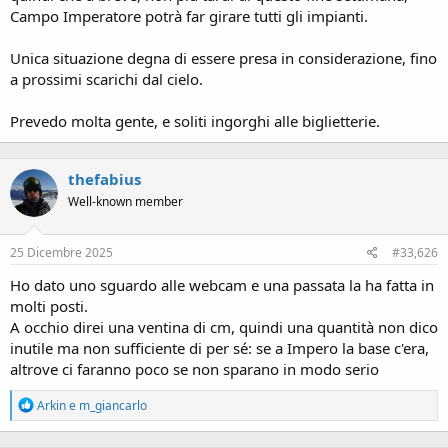
Campo Imperatore potrà far girare tutti gli impianti.
Unica situazione degna di essere presa in considerazione, fino
a prossimi scarichi dal cielo.
Prevedo molta gente, e soliti ingorghi alle biglietterie.
thefabius
Well-known member
25 Dicembre 2025
#33,626
Ho dato uno sguardo alle webcam e una passata la ha fatta in
molti posti.
A occhio direi una ventina di cm, quindi una quantità non dico
inutile ma non sufficiente di per sé: se a Impero la base c'era,
altrove ci faranno poco se non sparano in modo serio
R
Arkin
e
m_giancarlo
e
a