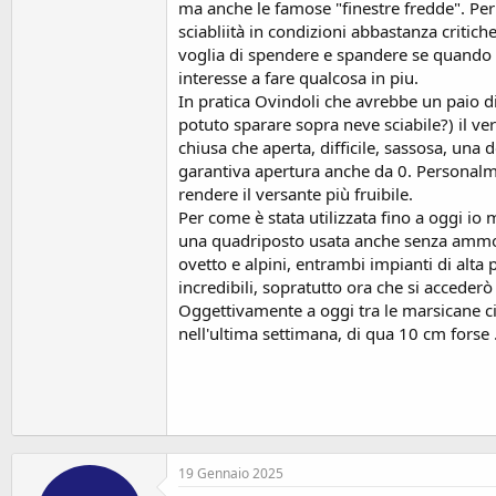
ma anche le famose "finestre fredde". Pe
sciabliità in condizioni abbastanza critich
voglia di spendere e spandere se quando il
interesse a fare qualcosa in piu.
In pratica Ovindoli che avrebbe un paio di
potuto sparare sopra neve sciabile?) il ver
chiusa che aperta, difficile, sassosa, una
garantiva apertura anche da 0. Personalmen
rendere il versante più fruibile.
Per come è stata utilizzata fino a oggi io
una quadriposto usata anche senza ammorz
ovetto e alpini, entrambi impianti di alta
incredibili, sopratutto ora che si accederò
Oggettivamente a oggi tra le marsicane ci s
nell'ultima settimana, di qua 10 cm forse .
19 Gennaio 2025