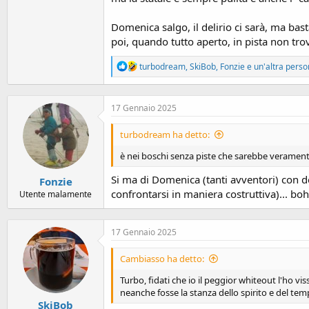
Domenica salgo, il delirio ci sarà, ma basta
poi, quando tutto aperto, in pista non trovi
R
turbodream
,
SkiBob
,
Fonzie
e un'altra pers
e
a
c
17 Gennaio 2025
t
i
o
turbodream ha detto:
n
s
è nei boschi senza piste che sarebbe veramen
:
Si ma di Domenica (tanti avventori) con dei
Fonzie
confrontarsi in maniera costruttiva)... bo
Utente malamente
17 Gennaio 2025
Cambiasso ha detto:
Turbo, fidati che io il peggior whiteout l'ho vis
neanche fosse la stanza dello spirito e del tem
SkiBob