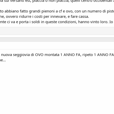
a sui versanti est, piaccia o non piaccia, quelli centro occidental
to abbiano fatto grandi pienoni a cf e ovo, con un numero di pist
ne, ovvero ridurre i costi per innevare, e fare cassa.
 gente ci va e porta i soldi in queste condizioni, hanno vinto loro. 
a nuova seggiovia di OVO montata 1 ANNO FA, ripeto 1 ANNO FA, an
e...