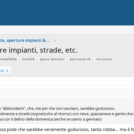
Situazione neve, piste, apertura impianti & Meteo
e impianti, strade, etc.
maielletta
ovindoli
passo lanciano
pescasseroli
roccaraso
cc.
e "abbondanti", che, me per che son tavolaro, sarebbe godurioso..
bilmente e strade (soprattutto al ritorno) con neve, spazzaneve e gente che
con il delirio della domenica (anche se siamo a gennaio)
senza piste che sarebbe veramente godurioso, tanta robba... ma è f