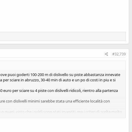
#32,739
, dove puoi goderti 100-200 m di dislivello su piste abbastanza innevate
per sciare in abruzzo, 30-40 min di auto e un po di costi in piu e si
ro per sciare su 4 piste con dislivelli ridicoli, rientro alla partenza
e con dislivelli minimi sarebbe stata una efficiente località con
asi, visto che i soldi sono stati investiti, ma i criteri di scelta molto
igati per innevamento naturale, non so quanto colpevolmente su quello