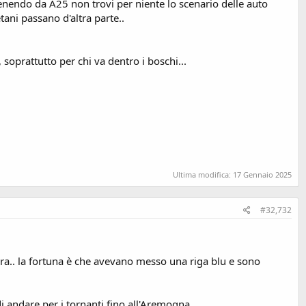
 venendo da A25 non trovi per niente lo scenario delle auto
ani passano d'altra parte..
 soprattutto per chi va dentro i boschi...
Ultima modifica:
17 Gennaio 2025
#32,732
rra.. la fortuna è che avevano messo una riga blu e sono
i andare per i tornanti fino all'Aremogna.