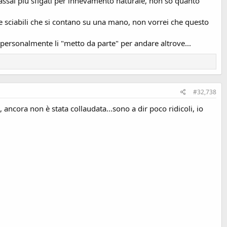
i assai piu sfigati per innevamento naturale, non so quanto
e sciabili che si contano su una mano, non vorrei che questo
Io personalmente li "metto da parte" per andare altrove...
#32,738
cora non è stata collaudata...sono a dir poco ridicoli, io