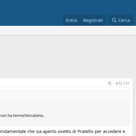
Entra
Registrati
Cerca
#32,731
 non ha termiche\catene..
ondamentale che sia aperto ovetto di Pratello per accedere e