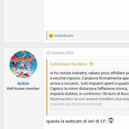
R
turbodream
e
a
c
20 Gennaio 2025
t
i
o
turbodream ha detto:
n
s
io ho notizie indirette, sabato poco affollato p
:
e vecchie triposto. Canalone formalmente aperto 
Arkin
arriva a roccarso , tutti impianti aperti e quast
Capisco la minor distanza e l'affezione storica,
Well-known member
impianti dubbio, in confronto i 50 euro di Roc
Ripensandoci se ovo avesse installato due esapo
impianti più che proporzionati.
Avere una esaposto abbandonata per una pista e 
discutibili.
Quest'anno, non unico, in appennino si scia sui
questa la webcam di ieri di CF:
artificiale.