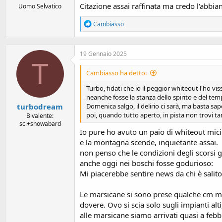
Citazione assai raffinata ma credo l'abbia
Uomo Selvatico
R
Cambiasso
e
a
c
19 Gennaio 2025
t
T
i
o
Cambiasso ha detto:
n
s
Turbo, fidati che io il peggior whiteout l'ho vis
:
neanche fosse la stanza dello spirito e del tem
turbodream
Domenica salgo, il delirio ci sarà, ma basta saper
poi, quando tutto aperto, in pista non trovi tan
Bivalente:
sci+snowabard
Io pure ho avuto un paio di whiteout micid
e la montagna scende, inquietante assai.
non penso che le condizioni degli scorsi 
anche oggi nei boschi fosse godurioso:
Mi piacerebbe sentire news da chi è salito
Le marsicane si sono prese qualche cm ma
dovere. Ovo si scia solo sugli impianti al
alle marsicane siamo arrivati quasi a feb