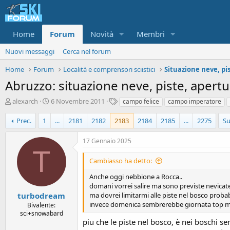
Home
Forum
Novità
Membri
Nuovi messaggi
Cerca nel forum
Home
Forum
Località e comprensori sciistici
Abruzzo: situazione neve, piste, apertur
A
D
T
alexarch
6 Novembre 2011
campo felice
campo imperatore
u
a
a
t
t
g
Prec.
1
...
2181
2182
2183
2184
2185
...
2275
Su
o
a
r
d
17 Gennaio 2025
e
'
T
d
i
Cambiasso ha detto:
i
n
s
i
Anche oggi nebbione a Rocca..
c
z
domani vorrei salire ma sono previste nevicat
u
i
turbodream
ma dovrei limitarmi alle piste nel bosco proba
s
o
invece domenica sembrerebbe giornata top ma 
Bivalente:
s
sci+snowabard
i
piu che le piste nel bosco, è nei boschi 