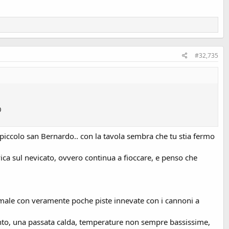
#32,735
0
 piccolo san Bernardo.. con la tavola sembra che tu stia fermo
ca sul nevicato, ovvero continua a fioccare, e penso che
 male con veramente poche piste innevate con i cannoni a
vento, una passata calda, temperature non sempre bassissime,