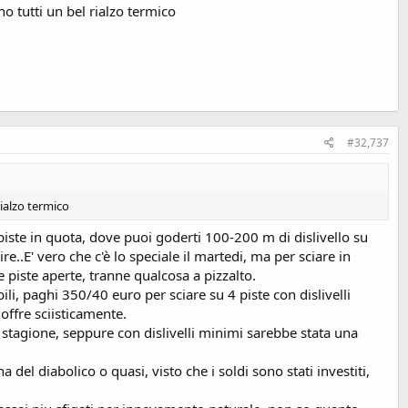
o tutti un bel rialzo termico
#32,737
ialzo termico
e piste in quota, dove puoi goderti 100-200 m di dislivello su
..E' vero che c'è lo speciale il martedi, ma per sciare in
le piste aperte, tranne qualcosa a pizzalto.
li, paghi 350/40 euro per sciare su 4 piste con dislivelli
offre sciisticamente.
 stagione, seppure con dislivelli minimi sarebbe stata una
el diabolico o quasi, visto che i soldi sono stati investiti,