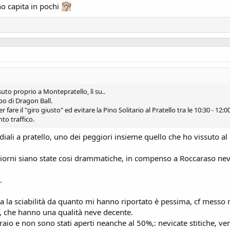
no capita in pochi
suto proprio a Montepratello, lì su..
po di Dragon Ball.
 fare il "giro giusto" ed evitare la Pino Solitario al Pratello tra le 10:30 - 12:0
to traffico.
iali a pratello, uno dei peggiori insieme quello che ho vissuto al
giorni siano state cosi drammatiche, in compenso a Roccaraso nevi
.
 la sciabilità da quanto mi hanno riportato è pessima, cf messo
ti, che hanno una qualità neve decente.
braio e non sono stati aperti neanche al 50%,: nevicate stitiche, 