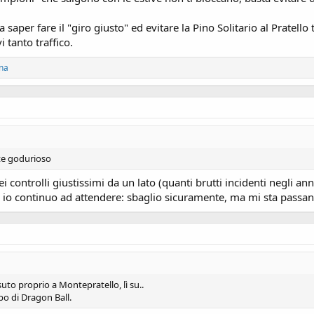
 saper fare il "giro giusto" ed evitare la Pino Solitario al Pratello 
 tanto traffico.
ona
te godurioso
 controlli giustissimi da un lato (quanti brutti incidenti negli ann
h io continuo ad attendere: sbaglio sicuramente, ma mi sta passand
suto proprio a Montepratello, lì su..
po di Dragon Ball.