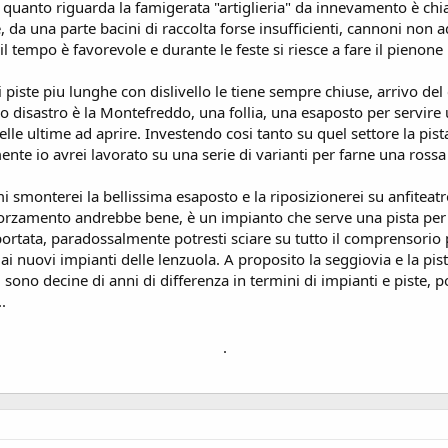
r quanto riguarda la famigerata "artiglieria" da innevamento è c
e, da una parte bacini di raccolta forse insufficienti, cannoni non a
 tempo è favorevole e durante le feste si riesce a fare il pienone
 piste piu lunghe con dislivello le tiene sempre chiuse, arrivo de
o disastro è la Montefreddo, una follia, una esaposto per servire u
 delle ultime ad aprire. Investendo cosi tanto su quel settore la 
te io avrei lavorato su una serie di varianti per farne una rossa 
 mi smonterei la bellissima esaposto e la riposizionerei su anfite
amento andrebbe bene, è un impianto che serve una pista per espe
 portata, paradossalmente potresti sciare su tutto il comprensori
 ai nuovi impianti delle lenzuola. A proposito la seggiovia e la pist
ono decine di anni di differenza in termini di impianti e piste, po
.
.