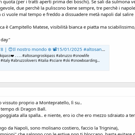
in quota (per i tratti aperti prima dei boschi). Se sali da sulmona
agevole, due perchè la puliscono bene sempre, tre perchè i napolet
à ci vuole mal tempo e freddo a dissuadere metà napoli dal salire
a è Campitello Matese, visibilità bianca e piatta ma sciabilissimo,
 day"
osangroskipass #abruzzo #snowlife #mountainlovers #powder #photography #neve #italy #abruzzolovers #italia #sciare #ski #snowboarding #mounta
ipass❤️ . . . . #altosangroskipass #abruzzo #snowlife
taly #abruzzolovers #italia #sciare #ski #snowboarding...
o vissuto proprio a Montepratello, lì su..
l tempo di Dragon Ball.
oggiata alla spalla.. e niente, ero io che ero mezzo sdraiato a te
go da Napoli, sono molisano costiero, faccio la Trignina),
ampioni" che salgono con le estive non ti bloccano, basta evitare d