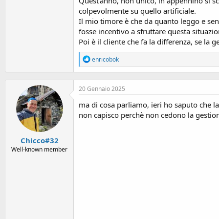
Quest'anno, non unico, in appennino si sci
colpevolmente su quello artificiale.
Il mio timore è che da quanto leggo e sen
fosse incentivo a sfruttare questa situazio
Poi è il cliente che fa la differenza, se la
R
enricobok
e
a
c
20 Gennaio 2025
t
i
ma di cosa parliamo, ieri ho saputo che l
o
n
non capisco perchè non cedono la gestion
s
:
Chicco#32
Well-known member