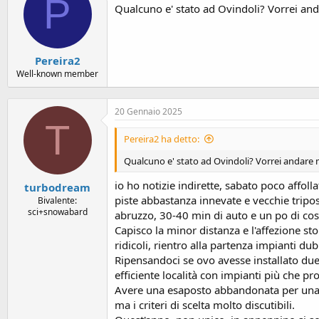
P
Qualcuno e' stato ad Ovindoli? Vorrei anda
Pereira2
Well-known member
20 Gennaio 2025
T
Pereira2 ha detto:
Qualcuno e' stato ad Ovindoli? Vorrei andare m
io ho notizie indirette, sabato poco affoll
turbodream
piste abbastanza innevate e vecchie tripos
Bivalente:
sci+snowabard
abruzzo, 30-40 min di auto e un po di costi 
Capisco la minor distanza e l'affezione st
ridicoli, rientro alla partenza impianti du
Ripensandoci se ovo avesse installato due 
efficiente località con impianti più che pr
Avere una esaposto abbandonata per una pis
ma i criteri di scelta molto discutibili.