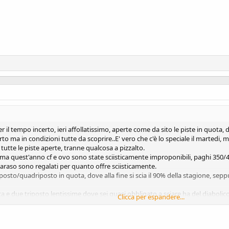
er il tempo incerto, ieri affollatissimo, aperte come da sito le piste in quota
ma in condizioni tutte da scoprire..E' vero che c'è lo speciale il martedi, ma 
i tutte le piste aperte, tranne qualcosa a pizzalto.
 ma quest'anno cf e ovo sono state sciisticamente improponibili, paghi 350/40 eu
caraso sono regalati per quanto offre sciisticamente.
sto/quadriposto in quota, dove alla fine si scia il 90% della stagione, seppur
due triposto lentissime dove sei quasi obbligato a sciare ha del diabolico o qu
Clicca per espandere...
 versanti est, piaccia o non piaccia, quelli centro occidentali assai piu sf