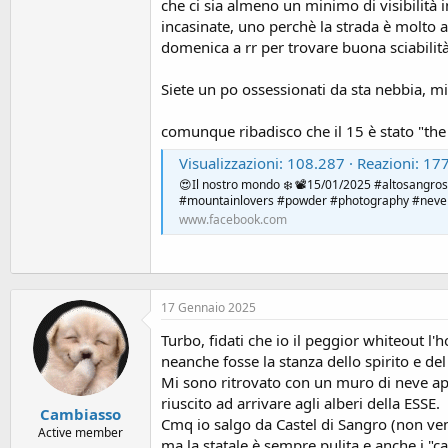
o
che ci sia almeno un minimo di visibilità 
n
incasinate, uno perchè la strada è molto 
e
domenica a rr per trovare buona sciabilit
Siete un po ossessionati da sta nebbia, mic
comunque ribadisco che il 15 è stato "the
Visualizzazioni: 108.287 · Reazioni: 1778 | 😍Il nostro mondo ❄️ 📽15/01/2025 #altosangroskipass❤️ . . . . #alt
😍Il nostro mondo ❄️ 📽15/01/2025 #altosangrosk
#mountainlovers #powder #photography #neve #i
www.facebook.com
17 Gennaio 2025
Turbo, fidati che io il peggior whiteout l'h
neanche fosse la stanza dello spirito e de
Mi sono ritrovato con un muro di neve app
riuscito ad arrivare agli alberi della ESSE.
Cambiasso
Cmq io salgo da Castel di Sangro (non ven
Active member
ma la statale è sempre pulita e anche i "c