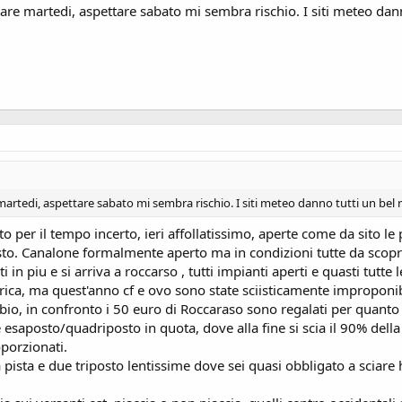
re martedi, aspettare sabato mi sembra rischio. I siti meteo dann
artedi, aspettare sabato mi sembra rischio. I siti meteo danno tutti un bel r
ato per il tempo incerto, ieri affollatissimo, aperte come da sito l
to. Canalone formalmente aperto ma in condizioni tutte da scoprire
in piu e si arriva a roccarso , tutti impianti aperti e quasti tutte 
orica, ma quest'anno cf e ovo sono state sciisticamente improponibi
bbio, in confronto i 50 euro di Roccaraso sono regalati per quanto 
esaposto/quadriposto in quota, dove alla fine si scia il 90% della
oporzionati.
ta e due triposto lentissime dove sei quasi obbligato a sciare ha d