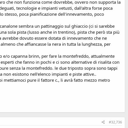
hiaro che non funziona come dovrebbe, ovvero non supporta la
deguati, tecnologie e impianti vetusti, dall'altra forse poca
 lo stesso, poca pianificazione dell'innevamento, poco
l canalone sembra un pattinaggio sul ghiaccio (ci si sarebbe
na sola pista (lusso anche in trentino), pista che però sta più
pista avrebbe dovuto essere dotata di innevamento che ne
almeno che affiancasse la nera in tutta la lunghezza, per
atro e/o capanna brinn, per fare la montefreddo, attualmente
rti che fanno in pochi e ci sono alternative di risalita con
o pure senza la montefreddo. le due triposto sopra sono tappi
a non esistono nell'elenco impianti e piste attive..
i mettiamoci pure il fattore c., li avrà fatto mezzo metro
#32,736