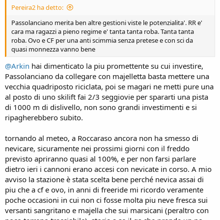
Pereira2 ha detto:
Passolanciano merita ben altre gestioni viste le potenzialita'. RR e'
cara ma ragazzi a pieno regime e' tanta tanta roba. Tanta tanta
roba. Ovo e CF per una anti scimmia senza pretese e con sci da
quasi monnezza vanno bene
@Arkin
hai dimenticato la piu promettente su cui investire,
Passolanciano da collegare con majelletta basta mettere una
vecchia quadriposto riciclata, poi se magari ne metti pure una
al posto di uno skilift fai 2/3 seggiovie per spararti una pista
di 1000 m di dislivello, non sono grandi investimenti e si
ripagherebbero subito.
tornando al meteo, a Roccaraso ancora non ha smesso di
nevicare, sicuramente nei prossimi giorni con il freddo
previsto apriranno quasi al 100%, e per non farsi parlare
dietro ieri i cannoni erano accesi con nevicate in corso. A mio
avviso la stazione è stata scelta bene perché nevica assai di
piu che a cf e ovo, in anni di freeride mi ricordo veramente
poche occasioni in cui non ci fosse molta piu neve fresca sui
versanti sangritano e majella che sui marsicani (peraltro con