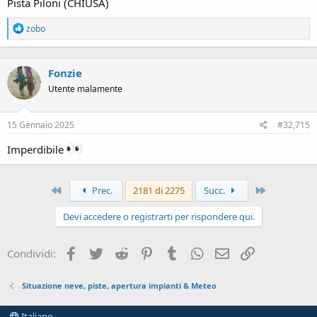
Pista Piloni (CHIUSA)
R
zobo
e
a
c
Fonzie
t
i
Utente malamente
o
n
s
15 Gennaio 2025
#32,715
:
Imperdibile
Primo
Ultimo
Prec.
2181 di 2275
Succ.
Devi accedere o registrarti per rispondere qui.
Facebook
Twitter
Reddit
Pinterest
Tumblr
WhatsApp
Email
Link
Condividi:
Situazione neve, piste, apertura impianti & Meteo
Italiano