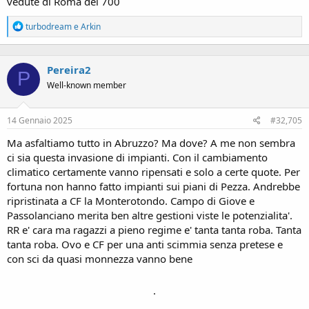
vedute di Roma del 700
R
turbodream
e
Arkin
e
a
c
Pereira2
t
P
i
Well-known member
o
n
s
14 Gennaio 2025
#32,705
:
Ma asfaltiamo tutto in Abruzzo? Ma dove? A me non sembra
ci sia questa invasione di impianti. Con il cambiamento
climatico certamente vanno ripensati e solo a certe quote. Per
fortuna non hanno fatto impianti sui piani di Pezza. Andrebbe
ripristinata a CF la Monterotondo. Campo di Giove e
Passolanciano merita ben altre gestioni viste le potenzialita'.
RR e' cara ma ragazzi a pieno regime e' tanta tanta roba. Tanta
tanta roba. Ovo e CF per una anti scimmia senza pretese e
con sci da quasi monnezza vanno bene
.