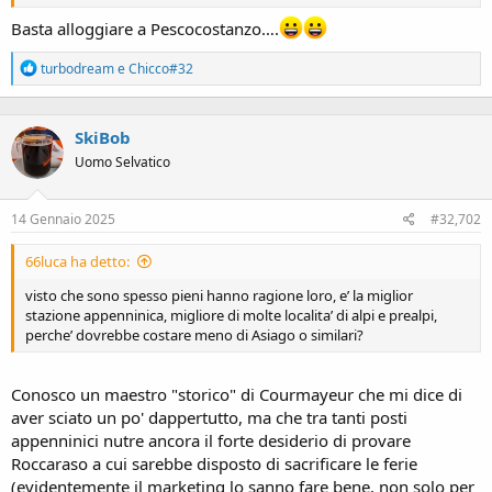
Basta alloggiare a Pescocostanzo….
R
turbodream
e
Chicco#32
e
a
c
SkiBob
t
i
Uomo Selvatico
o
n
s
14 Gennaio 2025
#32,702
:
66luca ha detto:
visto che sono spesso pieni hanno ragione loro, e’ la miglior
stazione appenninica, migliore di molte localita’ di alpi e prealpi,
perche’ dovrebbe costare meno di Asiago o similari?
Conosco un maestro "storico" di Courmayeur che mi dice di
aver sciato un po' dappertutto, ma che tra tanti posti
appenninici nutre ancora il forte desiderio di provare
Roccaraso a cui sarebbe disposto di sacrificare le ferie
(evidentemente il marketing lo sanno fare bene, non solo per