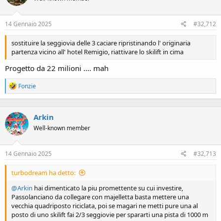
14 Gennaio 2025
#32,712
sostituire la seggiovia delle 3 caciare ripristinando l' originaria
partenza vicino all' hotel Remigio, riattivare lo skilift in cima
Progetto da 22 milioni .... mah
R
Fonzie
e
a
c
Arkin
t
i
Well-known member
o
n
s
14 Gennaio 2025
#32,713
:
turbodream ha detto:
@Arkin
hai dimenticato la piu promettente su cui investire,
Passolanciano da collegare con majelletta basta mettere una
vecchia quadriposto riciclata, poi se magari ne metti pure una al
posto di uno skilift fai 2/3 seggiovie per spararti una pista di 1000 m