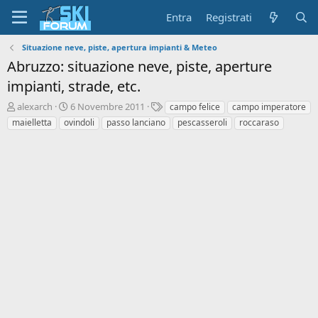
Entra
Registrati
Situazione neve, piste, apertura impianti & Meteo
Abruzzo: situazione neve, piste, aperture
impianti, strade, etc.
A
D
T
alexarch
6 Novembre 2011
campo felice
campo imperatore
u
a
a
maielletta
ovindoli
passo lanciano
pescasseroli
roccaraso
t
t
g
o
a
r
d
e
'
d
i
i
n
s
i
c
z
u
i
s
o
s
i
o
n
e