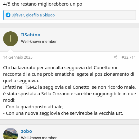
4/5 che restano migliorebbero un po
R
Djfever
,
gioefilo
e
SkiBob
e
a
c
IlSabino
t
I
i
Well-known member
o
n
s
14 Gennaio 2025
#32,711
:
Chi ha lavorato per anni alla seggiovia del Conetto mi
racconta di alcune problematiche legate al posizionamento di
quella seggiovia.
Infatti nel TSM2 la seggiovia del Conetto, se non ricordo male,
è stata spostata a Sella Cinzano e sarebbe raggiungibile in due
modi:
- Con la quadriposto attuale;
- Con una nuova seggiovia che servirebbe la vecchia Est.
zobo
Well-known member