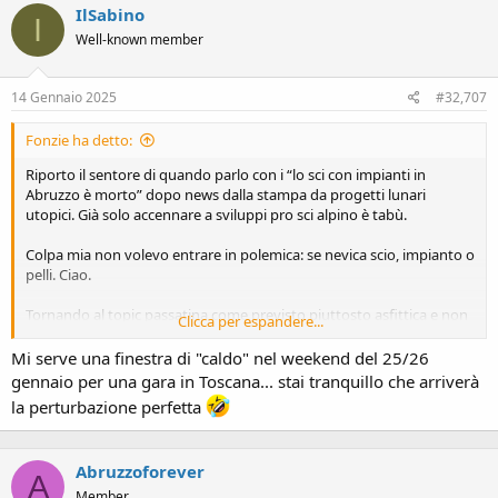
IlSabino
I
Well-known member
14 Gennaio 2025
#32,707
Fonzie ha detto:
Riporto il sentore di quando parlo con i “lo sci con impianti in
Abruzzo è morto” dopo news dalla stampa da progetti lunari
utopici. Già solo accennare a sviluppi pro sci alpino è tabù.
Colpa mia non volevo entrare in polemica: se nevica scio, impianto o
pelli. Ciao.
Tornando al topic passatina come previsto piuttosto asfittica e non
Clicca per espandere...
si vede nulla all’orizzonte. Evviva
Mi serve una finestra di "caldo" nel weekend del 25/26
gennaio per una gara in Toscana... stai tranquillo che arriverà
la perturbazione perfetta
Abruzzoforever
A
Member