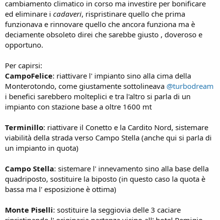
cambiamento climatico in corso ma investire per bonificare
ed eliminare i
cadaveri
, rispristinare quello che prima
funzionava e rinnovare quello che ancora funziona ma è
deciamente obsoleto direi che sarebbe giusto , doveroso e
opportuno.
Per capirsi:
CampoFelice
: riattivare l' impianto sino alla cima della
Monterotondo, come giustamente sottolineava
@turbodream
i benefici sarebbero molteplici e tra l'altro si parla di un
impianto con stazione base a oltre 1600 mt
Terminillo
: riattivare il Conetto e la Cardito Nord, sistemare
viabilità della strada verso Campo Stella (anche qui si parla di
un impianto in quota)
Campo Stella
: sistemare l' innevamento sino alla base della
quadriposto, sostituire la biposto (in questo caso la quota è
bassa ma l' esposizione è ottima)
Monte Piselli
: sostituire la seggiovia delle 3 caciare
ripristinando l' originaria partenza vicino all' hotel Remigio,