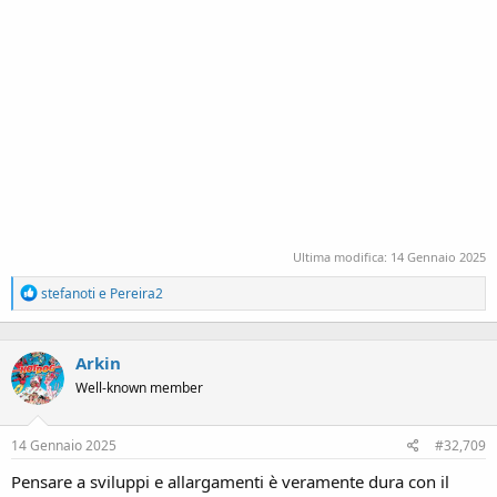
Ultima modifica:
14 Gennaio 2025
R
stefanoti
e
Pereira2
e
a
c
Arkin
t
i
Well-known member
o
n
s
14 Gennaio 2025
#32,709
:
Pensare a sviluppi e allargamenti è veramente dura con il