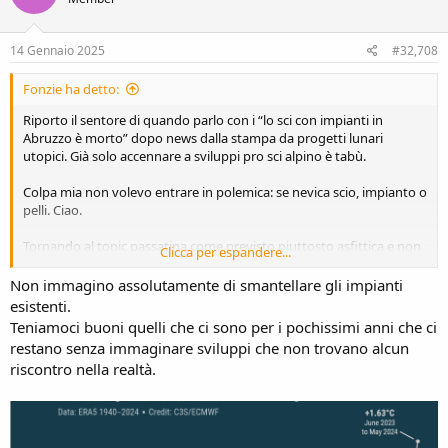
14 Gennaio 2025
#32,708
Fonzie ha detto:
Riporto il sentore di quando parlo con i “lo sci con impianti in
Abruzzo è morto” dopo news dalla stampa da progetti lunari
utopici. Già solo accennare a sviluppi pro sci alpino è tabù.
Colpa mia non volevo entrare in polemica: se nevica scio, impianto o
pelli. Ciao.
Tornando al topic passatina come previsto piuttosto asfittica e non
Clicca per espandere...
si vede nulla all’orizzonte. Evviva
Non immagino assolutamente di smantellare gli impianti
esistenti.
Teniamoci buoni quelli che ci sono per i pochissimi anni che ci
restano senza immaginare sviluppi che non trovano alcun
riscontro nella realtà.