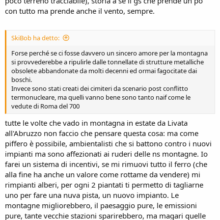
poco terreno tracciabile), storia a se il gs che prende un po
con tutto ma prende anche il vento, sempre.
SkiBob ha detto:
Forse perché se ci fosse davvero un sincero amore per la montagna
si provvederebbe a ripulirle dalle tonnellate di strutture metalliche
obsolete abbandonate da molti decenni ed ormai fagocitate dai
boschi.
Invece sono stati creati dei cimiteri da scenario post conflitto
termonucleare, ma quelli vanno bene sono tanto naif come le
vedute di Roma del 700
tutte le volte che vado in montagna in estate da Livata
all'Abruzzo non faccio che pensare questa cosa: ma come
piffero è possibile, ambientalisti che si battono contro i nuovi
impianti ma sono affezionati ai ruderi delle ns montagne. Io
farei un sistema di incentivi, se mi rimuovi tutto il ferro (che
alla fine ha anche un valore come rottame da vendere) mi
rimpianti alberi, per ogni 2 piantati ti permetto di tagliarne
uno per fare una nuva pista, un nuovo impianto. Le
montagne migliorebbero, il paesaggio pure, le emissioni
pure, tante vecchie stazioni sparirebbero, ma magari quelle