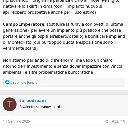
riattivare lo skilift in cima (con l' impianto nuovo si
aprirebbero prospettive anche per l' uso estivo)
Campo Imperatore
: sostituire la funivia con ovetti di ultima
generazione ( per avere un impianto più pratico e che possa
portare anche gli ospiti all'albero/ostello) e bonificare impianti
di Montecristo (qui purtroppo quota e esposizione sono
veramente scarsi)
Non stiamo parlando di cifre enormi ma vedo un chiaro
ritorno dell' investimento e senza dover impazzire con vincoli
ambientali e altre problematiche burocratiche
R
IlSabino
e
Fonzie
e
a
c
turbodream
t
T
i
Bivalente: sci+snowabard
o
n
s
14 Gennaio 2025
#32,710
: