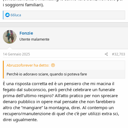
i soggiorni familiari).
R
66luca
e
a
c
Fonzie
t
i
Utente malamente
o
n
s
14 Gennaio 2025
#32,703
:
Abruzzoforever ha detto:
Perchè io adoravo sciare, quando si poteva fare
È una risposta corretta ed è un pensiero che mi macina il
fegato dal subconscio, però perché celebrare un funerale
prima dell’ultimo respiro? All’atto pratico per non sprecare
denaro pubblico in opere mal pensate che non farebbero
altro che “mangiare” la montagna, direi. Al contempo un
recupero/manutenzione di quel che c’è per utilizzi extra sci,
direi ugualmente.