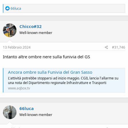
grande crescita di appeal
R
66luca
e
a
c
Chicco#32
t
i
Well-known member
o
n
s
13 Febbraio 2024
#31,746
:
Intanto altre ombre nere sulla funivia del GS
Ancora ombre sulla Funivia del Gran Sasso
L'attività potrebbe stopparsi ad inizio maggio. CGIL lancia l'allarme su
una nota del Dipartimento regionale Infrastrutture e Trasporti
www.aqbox.tv
66luca
Well-known member