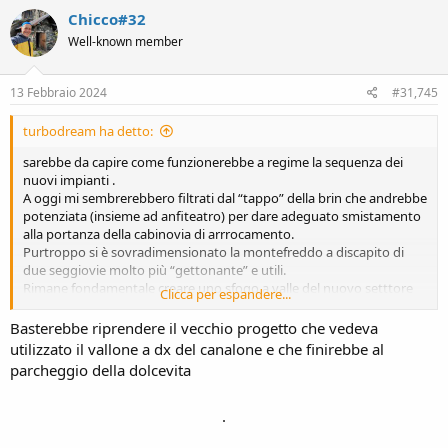
c
Chicco#32
t
i
Well-known member
o
n
s
13 Febbraio 2024
#31,745
:
turbodream ha detto:
sarebbe da capire come funzionerebbe a regime la sequenza dei
nuovi impianti .
A oggi mi sembrerebbero filtrati dal “tappo” della brin che andrebbe
potenziata (insieme ad anfiteatro) per dare adeguato smistamento
alla portanza della cabinovia di arrrocamento.
Purtroppo si è sovradimensionato la montefreddo a discapito di
due seggiovie molto più “gettonante” e utili.
Rimane fondamentale creare uno sfogo a valle del nuovo setttore
Clicca per espandere...
con rientro a valle alternativo all’ imbuto del canalone e varianti . Da
ignorante direi che una potenziale pista per riscendere
Basterebbe riprendere il vecchio progetto che vedeva
praticamente alla biancaneve (ottimo piazzale di partenza) ci
utilizzato il vallone a dx del canalone e che finirebbe al
sarebbe già, trasformando in pista/ skiweg la carraia per capannna
parcheggio della dolcevita
brin. Vista in estate non sembrebbe male ma bisogna capire come
sarebbe “convertibile” in inverno.
con espansione in quota e alternativa di rientro a valle ovo
.
diventerebbe per distacco secondo comprensorio regionale con