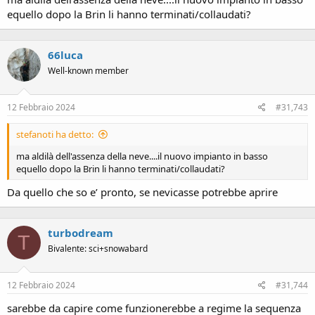
equello dopo la Brin li hanno terminati/collaudati?
66luca
Well-known member
12 Febbraio 2024
#31,743
stefanoti ha detto:
ma aldilà dell'assenza della neve....il nuovo impianto in basso
equello dopo la Brin li hanno terminati/collaudati?
Da quello che so e’ pronto, se nevicasse potrebbe aprire
turbodream
T
Bivalente: sci+snowabard
12 Febbraio 2024
#31,744
sarebbe da capire come funzionerebbe a regime la sequenza