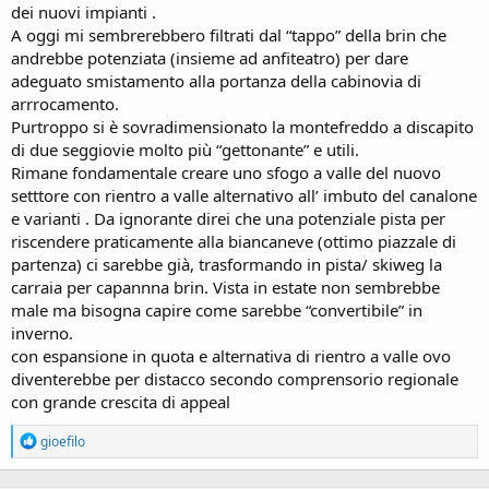
dei nuovi impianti .
A oggi mi sembrerebbero filtrati dal “tappo” della brin che
andrebbe potenziata (insieme ad anfiteatro) per dare
adeguato smistamento alla portanza della cabinovia di
arrrocamento.
Purtroppo si è sovradimensionato la montefreddo a discapito
di due seggiovie molto più “gettonante” e utili.
Rimane fondamentale creare uno sfogo a valle del nuovo
setttore con rientro a valle alternativo all’ imbuto del canalone
e varianti . Da ignorante direi che una potenziale pista per
riscendere praticamente alla biancaneve (ottimo piazzale di
partenza) ci sarebbe già, trasformando in pista/ skiweg la
carraia per capannna brin. Vista in estate non sembrebbe
male ma bisogna capire come sarebbe “convertibile” in
inverno.
con espansione in quota e alternativa di rientro a valle ovo
diventerebbe per distacco secondo comprensorio regionale
con grande crescita di appeal
R
gioefilo
e
a