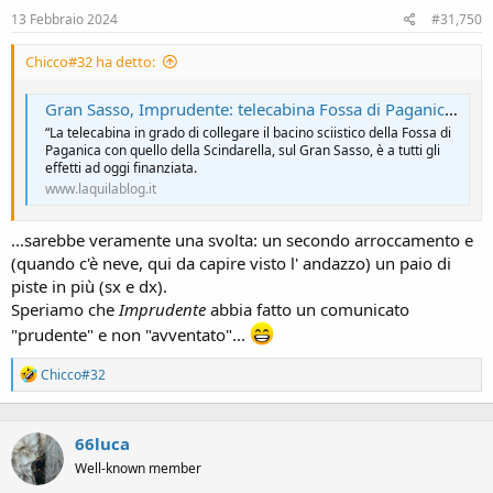
13 Febbraio 2024
#31,750
Chicco#32 ha detto:
Gran Sasso, Imprudente: telecabina Fossa di Paganica si farà. Fondi stanziati
“La telecabina in grado di collegare il bacino sciistico della Fossa di
Paganica con quello della Scindarella, sul Gran Sasso, è a tutti gli
effetti ad oggi finanziata.
www.laquilablog.it
...sarebbe veramente una svolta: un secondo arroccamento e
(quando c'è neve, qui da capire visto l' andazzo) un paio di
piste in più (sx e dx).
Speriamo che
Imprudente
abbia fatto un comunicato
"prudente" e non "avventato"...
R
Chicco#32
e
a
c
66luca
t
i
Well-known member
o