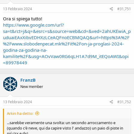
n
s
13 Febbraio 2024
#31,751
:
Ora si spiega tutto!
https://www.google.com/url?
sa=t&rct=j&q=&esrc=s&source=web&cd=&ved=2ahUKEwiA_p
uduaiEAxXibvEDHXzLCeAQFnoECBMQAQ&url=https%3A%2F
%2Fwww.slobodenpecat.mk%2Fit%2Fon-ja-proglasi-2024-
godina-za-godina-na-
kamilite%2F&usg=AOvVaw0RG6qLH1A7d9M_itEQoAWI&opi
=89978449
FranzB
New member
13 Febbraio 2024
#31,752
Arkin ha detto:
...sarebbe veramente una svolta: un secondo arroccamento e
(quando c'è neve, qui da capire visto l' andazzo) un paio di piste in
più (sx e dx).