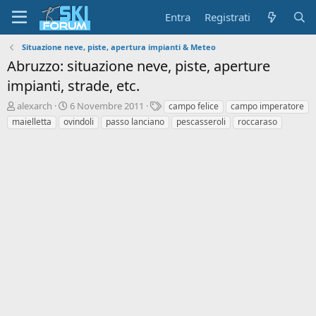
Entra
Registrati
Situazione neve, piste, apertura impianti & Meteo
Abruzzo: situazione neve, piste, aperture
impianti, strade, etc.
A
D
T
alexarch
6 Novembre 2011
campo felice
campo imperatore
u
a
a
maielletta
ovindoli
passo lanciano
pescasseroli
roccaraso
t
t
g
o
a
r
d
e
'
d
i
i
n
s
i
c
z
u
i
s
o
s
i
o
n
e