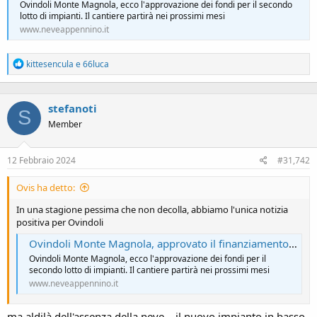
Ovindoli Monte Magnola, ecco l'approvazione dei fondi per il secondo
lotto di impianti. Il cantiere partirà nei prossimi mesi
www.neveappennino.it
R
kittesencula
e
66luca
e
a
c
stefanoti
t
S
i
Member
o
n
s
12 Febbraio 2024
#31,742
:
Ovis ha detto:
In una stagione pessima che non decolla, abbiamo l'unica notizia
positiva per Ovindoli
Ovindoli Monte Magnola, approvato il finanziamento per il secondo lotto di impianti (VIDEO)
Ovindoli Monte Magnola, ecco l'approvazione dei fondi per il
secondo lotto di impianti. Il cantiere partirà nei prossimi mesi
www.neveappennino.it
ma aldilà dell'assenza della neve....il nuovo impianto in basso