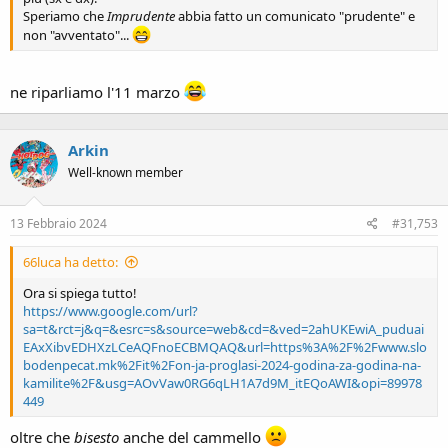
Speriamo che
Imprudente
abbia fatto un comunicato "prudente" e
non "avventato"...
ne riparliamo l'11 marzo
Arkin
Well-known member
13 Febbraio 2024
#31,753
66luca ha detto:
Ora si spiega tutto!
https://www.google.com/url?
sa=t&rct=j&q=&esrc=s&source=web&cd=&ved=2ahUKEwiA_puduai
EAxXibvEDHXzLCeAQFnoECBMQAQ&url=https%3A%2F%2Fwww.slo
bodenpecat.mk%2Fit%2Fon-ja-proglasi-2024-godina-za-godina-na-
kamilite%2F&usg=AOvVaw0RG6qLH1A7d9M_itEQoAWI&opi=89978
449
oltre che
bisesto
anche del cammello