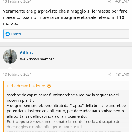
13 Febbraio 2024
#31,747
Veramente era gia’previsto che a Maggio si fermasse per fare
i lavori……siamo in piena campagna elettorale, elezioni il 10
marzo….
R
FranzB
e
a
c
66luca
t
i
Well-known member
o
n
s
13 Febbraio 2024
#31,748
:
turbodream ha detto:
sarebbe da capire come funzionerebbe a regime la sequenza dei
nuovi impianti .
A oggi mi sembrerebbero filtrati dal “tappo” della brin che andrebbe
potenziata (insieme ad anfiteatro) per dare adeguato smistamento
alla portanza della cabinovia di arrrocamento.
Purtroppo si è sovradimensionato la montefreddo a discapito di
due seggiovie molto più “gettonante” e utili.
Rimane fondamentale creare uno sfogo a valle del nuovo setttore