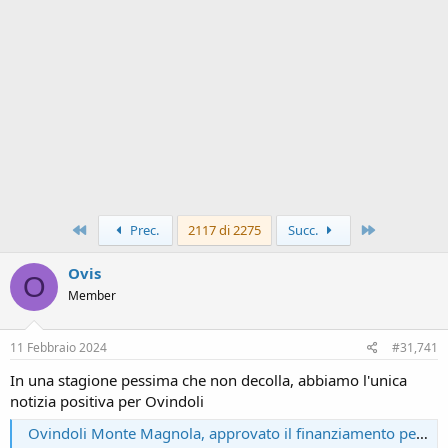
Primo
Ultimo
Prec.
2117 di 2275
Succ.
Ovis
O
Member
11 Febbraio 2024
#31,741
In una stagione pessima che non decolla, abbiamo l'unica
notizia positiva per Ovindoli
Ovindoli Monte Magnola, approvato il finanziamento per il secondo lotto di impianti (VIDEO)