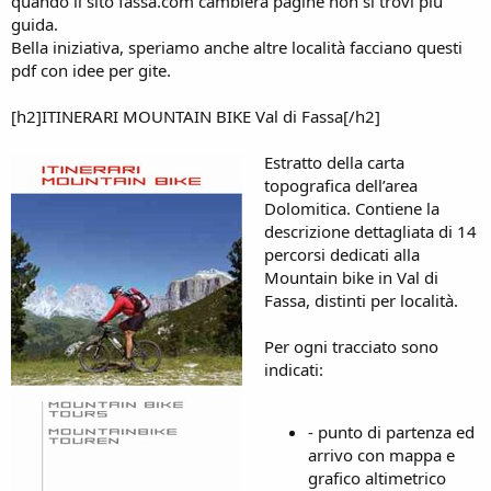
quando il sito fassa.com cambierà pagine non si trovi più
guida.
Bella iniziativa, speriamo anche altre località facciano questi
pdf con idee per gite.
[h2]ITINERARI MOUNTAIN BIKE Val di Fassa[/h2]
Estratto della carta
topografica dell’area
Dolomitica. Contiene la
descrizione dettagliata di 14
percorsi dedicati alla
Mountain bike in Val di
Fassa, distinti per località.
Per ogni tracciato sono
indicati:
- punto di partenza ed
arrivo con mappa e
grafico altimetrico