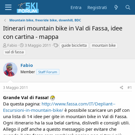
Entra
Registrati
Mountain bike, freeride bike, downhill, BDC
Itinerari mountain bike in Val di Fassa, idee
con cartina - mappa
A
D
T
Fabio
3 Maggio 2011
guide bicicletta
mountain bike
u
a
a
val di fassa
t
t
g
o
a
Fabio
r
d
e
Member
'
Staff Forum
d
i
i
n
3 Maggio 2011
#1
s
i
c
z
Grande Val di Fassa!
u
i
Da questa pagina:
http://www.fassa.com/IT/Depliant--
s
o
Escursioni-in-mountain-bike/
è possibile scaricare un pdf con
s
i
una lista di 14 idee per gite in mountain bike in Val di Fassa.
o
Ogni itinerario ha la sua belal cartina, dislivelli e consigli utili.
n
Allego il pdf anche a questo messaggio per evitare che
e