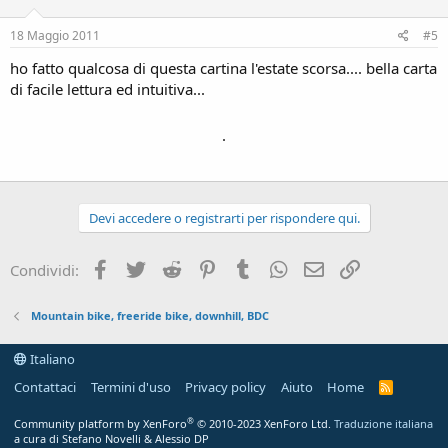
18 Maggio 2011
#5
ho fatto qualcosa di questa cartina l'estate scorsa.... bella carta
di facile lettura ed intuitiva...
.
Devi accedere o registrarti per rispondere qui.
Facebook
Twitter
Reddit
Pinterest
Tumblr
WhatsApp
Email
Link
Condividi:
Mountain bike, freeride bike, downhill, BDC
Italiano
Contattaci
Termini d'uso
Privacy policy
Aiuto
Home
R
S
S
®
Community platform by XenForo
© 2010-2023 XenForo Ltd.
Traduzione italiana
a cura di Stefano Novelli & Alessio DP