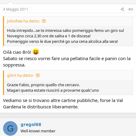
4 Maggio 2011
#4
Johnfree ha detto:
Hola intrepido...se te interessa sabo pomeriggio femo un giro sul
Novegno circa 2.30 ore de salita e 1 de discesa!
Pomeriggio verso le due perchè go una cena alcolica alla sera!
Oilà ciao Brò!
Sabato se riesco vorrei fare una pellatina facile e panin con la
soppressa.
gtlrrt ha detto:
Grazie Fabio, proprio quello che cercavo.
Magari questa estate riuscirò a provarne qualc'uno
Vediamo se si trovano altre cartine pubbliche, forse la Val
Gardena le distribuisce liberamente.
gregol68
G
Well-known member