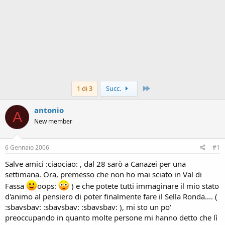
Ultimo
1 di 3
Succ.
antonio
A
New member
6 Gennaio 2006
#1
Salve amici :ciaociao: , dal 28 sarò a Canazei per una
settimana. Ora, premesso che non ho mai sciato in Val di
Fassa
oops:
) e che potete tutti immaginare il mio stato
d'animo al pensiero di poter finalmente fare il Sella Ronda.... (
:sbavsbav: :sbavsbav: :sbavsbav: ), mi sto un po'
preoccupando in quanto molte persone mi hanno detto che lì