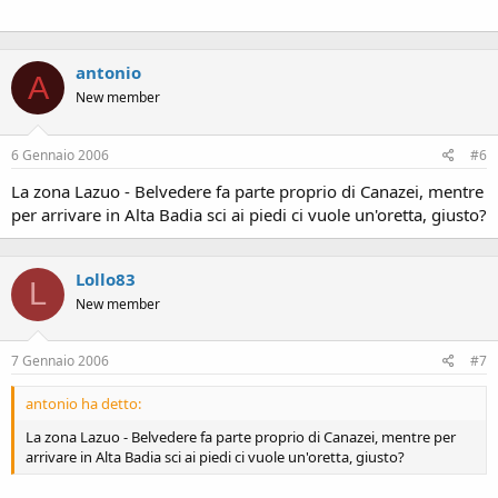
Cmq, scherzi a parte, mi sa che dovrò attrezzare la mia girl ben
benino per il freddo...
antonio
A
New member
6 Gennaio 2006
#6
La zona Lazuo - Belvedere fa parte proprio di Canazei, mentre
per arrivare in Alta Badia sci ai piedi ci vuole un'oretta, giusto?
Lollo83
L
New member
7 Gennaio 2006
#7
antonio ha detto:
La zona Lazuo - Belvedere fa parte proprio di Canazei, mentre per
arrivare in Alta Badia sci ai piedi ci vuole un'oretta, giusto?