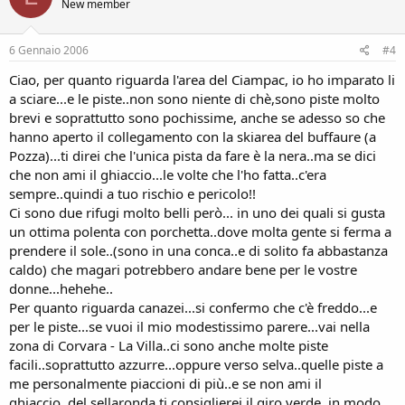
New member
6 Gennaio 2006
#4
Ciao, per quanto riguarda l'area del Ciampac, io ho imparato li
a sciare...e le piste..non sono niente di chè,sono piste molto
brevi e soprattutto sono pochissime, anche se adesso so che
hanno aperto il collegamento con la skiarea del buffaure (a
Pozza)...ti direi che l'unica pista da fare è la nera..ma se dici
che non ami il ghiaccio...le volte che l'ho fatta..c'era
sempre..quindi a tuo rischio e pericolo!!
Ci sono due rifugi molto belli però... in uno dei quali si gusta
un ottima polenta con porchetta..dove molta gente si ferma a
prendere il sole..(sono in una conca..e di solito fa abbastanza
caldo) che magari potrebbero andare bene per le vostre
donne...hehehe..
Per quanto riguarda canazei...si confermo che c'è freddo...e
per le piste...se vuoi il mio modestissimo parere...vai nella
zona di Corvara - La Villa..ci sono anche molte piste
facili..soprattutto azzurre...oppure verso selva..quelle piste a
me personalmente piaccioni di più..e se non ami il
ghiaccio..del sellaronda ti consiglierei il giro verde, in modo