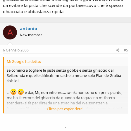
da evitare la pista che scende da portavescovo che è spesso
ghiacciata e abbastanza ripida!
antonio
A
New member
6 Gennaio 2006
#5
MrGoogle ha detto:
se cominci a togliere le piste senza gobbe e senza ghiaccio dal
Sellaronda e quelle difificili, mi sa che ti rimane solo Plan de Gralba
:lol: :lol:
...
e dai, Mr, non infierire.... :wink: non sono un principiante,
ma ho il terrore del ghiaccio da quando da ragazzino mi fecero
scendere (si fa per dire) da una stradina del Weissmatten a
Gressoney St. Jean, che era un'unica lastra di ghiaccio verde... non ti
Clicca per espandere...
dico... :shock: :shock: :shock:
Da allora a me il ghiaccio piace solo nella pinacolada....
rosit:
.