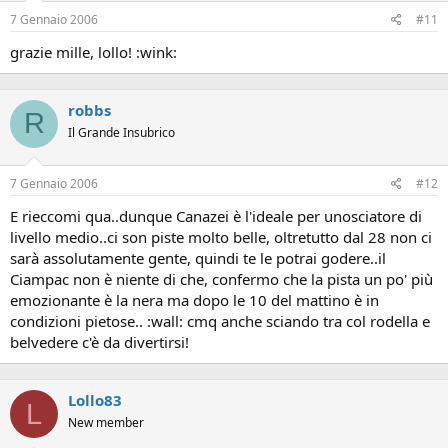
7 Gennaio 2006
#11
grazie mille, lollo! :wink:
robbs
R
Il Grande Insubrico
7 Gennaio 2006
#12
E rieccomi qua..dunque Canazei è l'ideale per unosciatore di
livello medio..ci son piste molto belle, oltretutto dal 28 non ci
sarà assolutamente gente, quindi te le potrai godere..il
Ciampac non è niente di che, confermo che la pista un po' più
emozionante è la nera ma dopo le 10 del mattino è in
condizioni pietose.. :wall: cmq anche sciando tra col rodella e
belvedere c'è da divertirsi!
Lollo83
L
New member