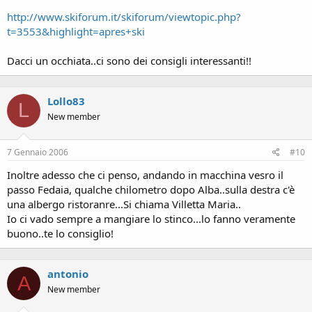
http://www.skiforum.it/skiforum/viewtopic.php?
t=3553&highlight=apres+ski
Dacci un occhiata..ci sono dei consigli interessanti!!
Lollo83
L
New member
7 Gennaio 2006
#10
Inoltre adesso che ci penso, andando in macchina vesro il
passo Fedaia, qualche chilometro dopo Alba..sulla destra c'è
una albergo ristoranre...Si chiama Villetta Maria..
Io ci vado sempre a mangiare lo stinco...lo fanno veramente
buono..te lo consiglio!
antonio
A
New member