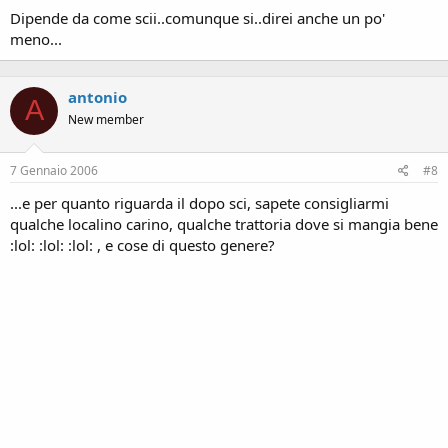
Dipende da come scii..comunque si..direi anche un po'
meno...
antonio
A
New member
7 Gennaio 2006
#8
...e per quanto riguarda il dopo sci, sapete consigliarmi
qualche localino carino, qualche trattoria dove si mangia bene
:lol: :lol: :lol: , e cose di questo genere?