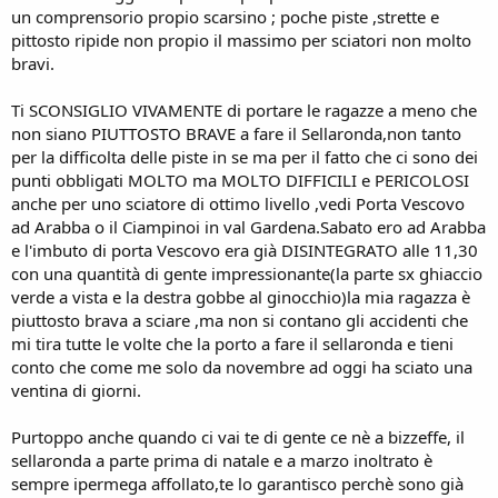
un comprensorio propio scarsino ; poche piste ,strette e
pittosto ripide non propio il massimo per sciatori non molto
bravi.
Ti SCONSIGLIO VIVAMENTE di portare le ragazze a meno che
non siano PIUTTOSTO BRAVE a fare il Sellaronda,non tanto
per la difficolta delle piste in se ma per il fatto che ci sono dei
punti obbligati MOLTO ma MOLTO DIFFICILI e PERICOLOSI
anche per uno sciatore di ottimo livello ,vedi Porta Vescovo
ad Arabba o il Ciampinoi in val Gardena.Sabato ero ad Arabba
e l'imbuto di porta Vescovo era già DISINTEGRATO alle 11,30
con una quantità di gente impressionante(la parte sx ghiaccio
verde a vista e la destra gobbe al ginocchio)la mia ragazza è
piuttosto brava a sciare ,ma non si contano gli accidenti che
mi tira tutte le volte che la porto a fare il sellaronda e tieni
conto che come me solo da novembre ad oggi ha sciato una
ventina di giorni.
Purtoppo anche quando ci vai te di gente ce nè a bizzeffe, il
sellaronda a parte prima di natale e a marzo inoltrato è
sempre ipermega affollato,te lo garantisco perchè sono già