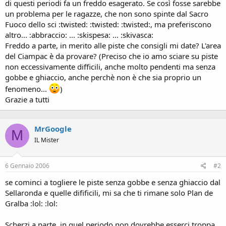
di questi periodi fa un freddo esagerato. Se così fosse sarebbe
un problema per le ragazze, che non sono spinte dal Sacro
Fuoco dello sci :twisted: :twisted: :twisted:, ma preferiscono
altro... :abbraccio: ... :skispesa: ... :skivasca:
Freddo a parte, in merito alle piste che consigli mi date? L'area
del Ciampac è da provare? (Preciso che io amo sciare su piste
non eccessivamente difficili, anche molto pendenti ma senza
gobbe e ghiaccio, anche perchè non è che sia proprio un
fenomeno...
)
Grazie a tutti
MrGoogle
M
IL Mister
6 Gennaio 2006
#2
se cominci a togliere le piste senza gobbe e senza ghiaccio dal
Sellaronda e quelle difificili, mi sa che ti rimane solo Plan de
Gralba :lol: :lol:
Scherzi a parte, in quel periodo non dovrebbe esserci troppa