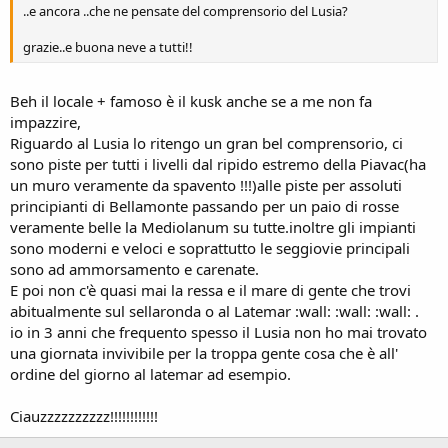
..e ancora ..che ne pensate del comprensorio del Lusia?
grazie..e buona neve a tutti!!
Beh il locale + famoso è il kusk anche se a me non fa
impazzire,
Riguardo al Lusia lo ritengo un gran bel comprensorio, ci
sono piste per tutti i livelli dal ripido estremo della Piavac(ha
un muro veramente da spavento !!!)alle piste per assoluti
principianti di Bellamonte passando per un paio di rosse
veramente belle la Mediolanum su tutte.inoltre gli impianti
sono moderni e veloci e soprattutto le seggiovie principali
sono ad ammorsamento e carenate.
E poi non c'è quasi mai la ressa e il mare di gente che trovi
abitualmente sul sellaronda o al Latemar :wall: :wall: :wall: .
io in 3 anni che frequento spesso il Lusia non ho mai trovato
una giornata invivibile per la troppa gente cosa che è all'
ordine del giorno al latemar ad esempio.
Ciauzzzzzzzzzz!!!!!!!!!!!!