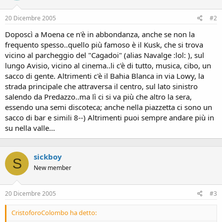
20 Dicembre 2005
#2
Doposcì a Moena ce n'è in abbondanza, anche se non la
frequento spesso..quello più famoso è il Kusk, che si trova
vicino al parcheggio del "Cagadoi" (alias Navalge :lol: ), sul
lungo Avisio, vicino al cinema..li c'è di tutto, musica, cibo, un
sacco di gente. Altrimenti c'è il Bahia Blanca in via Lowy, la
strada principale che attraversa il centro, sul lato sinistro
salendo da Predazzo..ma lì ci si va più che altro la sera,
essendo una semi discoteca; anche nella piazzetta ci sono un
sacco di bar e simili 8--) Altrimenti puoi sempre andare più in
su nella valle...
sickboy
S
New member
20 Dicembre 2005
#3
CristoforoColombo ha detto: