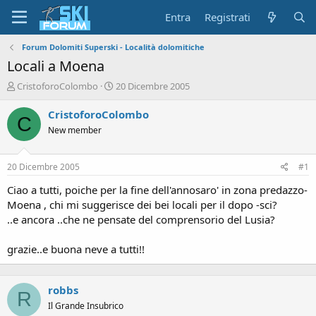
Entra
Registrati
Forum Dolomiti Superski - Località dolomitiche
Locali a Moena
A
D
CristoforoColombo
20 Dicembre 2005
u
a
t
t
CristoforoColombo
C
o
a
New member
r
d
e
'
d
i
20 Dicembre 2005
#1
i
n
s
i
Ciao a tutti, poiche per la fine dell'annosaro' in zona predazzo-
c
z
Moena , chi mi suggerisce dei bei locali per il dopo -sci?
u
i
..e ancora ..che ne pensate del comprensorio del Lusia?
s
o
s
grazie..e buona neve a tutti!!
i
o
n
e
robbs
R
Il Grande Insubrico