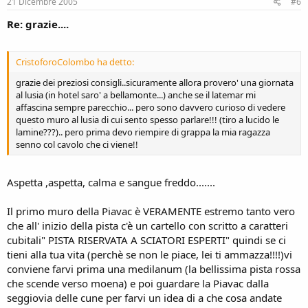
21 Dicembre 2005
#6
Re: grazie....
CristoforoColombo ha detto:
grazie dei preziosi consigli..sicuramente allora provero' una giornata
al lusia (in hotel saro' a bellamonte...) anche se il latemar mi
affascina sempre parecchio... pero sono davvero curioso di vedere
questo muro al lusia di cui sento spesso parlare!!! (tiro a lucido le
lamine???).. pero prima devo riempire di grappa la mia ragazza
senno col cavolo che ci viene!!
Aspetta ,aspetta, calma e sangue freddo.......
Il primo muro della Piavac è VERAMENTE estremo tanto vero
che all' inizio della pista c'è un cartello con scritto a caratteri
cubitali" PISTA RISERVATA A SCIATORI ESPERTI" quindi se ci
tieni alla tua vita (perchè se non le piace, lei ti ammazza!!!!)vi
conviene farvi prima una medilanum (la bellissima pista rossa
che scende verso moena) e poi guardare la Piavac dalla
seggiovia delle cune per farvi un idea di a che cosa andate