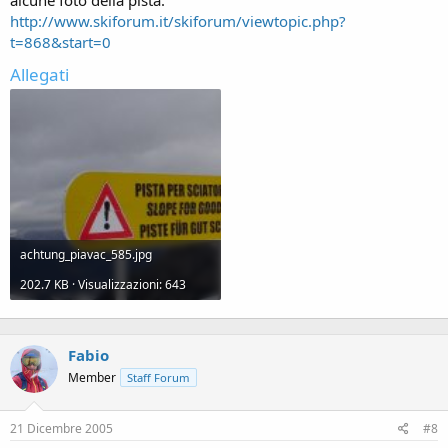
alcune foto della pista:
http://www.skiforum.it/skiforum/viewtopic.php?
t=868&start=0
Allegati
achtung_piavac_585.jpg
202.7 KB · Visualizzazioni: 643
Fabio
Member
Staff Forum
21 Dicembre 2005
#8