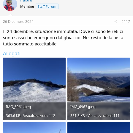
i
Member
Staff Forum
o
n
s
26 Dicembre 2024
#117
:
Il 24 dicembre, situazione immutata. Dove ci sono le reti ci
sono sassi che emergono dal ghiaccio. Nel resto della pista
tutto sommato accettabile.
Allegati
IMG_6961.jpeg
IMG_6963.jpeg
363.6 KB · Visualizzazioni: 112
381.8 KB · Visualizzazioni: 111