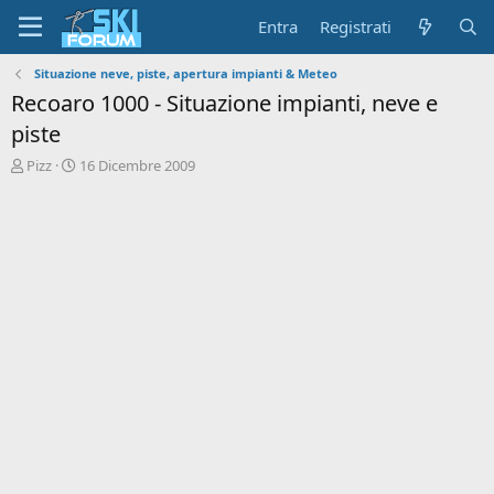
Entra
Registrati
Situazione neve, piste, apertura impianti & Meteo
Recoaro 1000 - Situazione impianti, neve e
piste
A
D
Pizz
16 Dicembre 2009
u
a
t
t
o
a
r
d
e
'
d
i
i
n
s
i
c
z
u
i
s
o
s
i
o
n
e