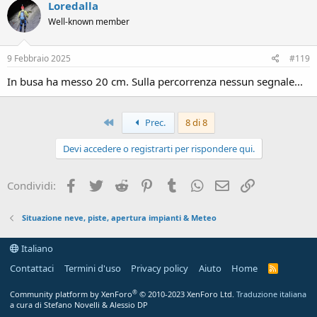
Loredalla
Well-known member
9 Febbraio 2025
#119
In busa ha messo 20 cm. Sulla percorrenza nessun segnale...
Primo
Prec.
8 di 8
Devi accedere o registrarti per rispondere qui.
Facebook
Twitter
Reddit
Pinterest
Tumblr
WhatsApp
Email
Link
Condividi:
Situazione neve, piste, apertura impianti & Meteo
Italiano
Contattaci
Termini d'uso
Privacy policy
Aiuto
Home
R
S
S
®
Community platform by XenForo
© 2010-2023 XenForo Ltd.
Traduzione italiana
a cura di Stefano Novelli & Alessio DP