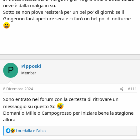
neve è dalla malga in su.
Sotto se non piove resisterà per un bel po' di giorni: se il
Gingerino farà aperture serale ci farò un bel po' di notturne
.
Pipposki
P
Member
8 Dicembre 2024
#111
Sono entrato nel forum con la certezza di ritrovare un
messaggio su questo 3d
Domani o Mille o Campogrosso per iniziare bene la stagione
allora
R
Loredalla
e
Fabio
e