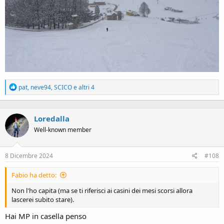
R
pat
,
neve94
,
SCICO
e altri 4
e
a
c
Loredalla
t
i
Well-known member
o
n
s
8 Dicembre 2024
#108
:
Fabio ha detto:
Non l'ho capita (ma se ti riferisci ai casini dei mesi scorsi allora
lascerei subito stare).
Hai MP in casella penso