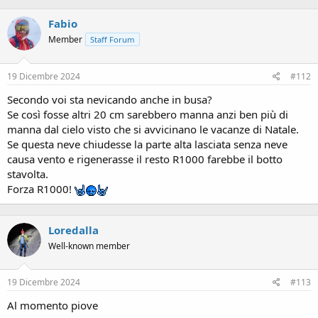
a
c
Fabio
t
i
Member
Staff Forum
o
n
s
19 Dicembre 2024
#112
:
Secondo voi sta nevicando anche in busa?
Se così fosse altri 20 cm sarebbero manna anzi ben più di
manna dal cielo visto che si avvicinano le vacanze di Natale.
Se questa neve chiudesse la parte alta lasciata senza neve
causa vento e rigenerasse il resto R1000 farebbe il botto
stavolta.
Forza R1000!
Loredalla
Well-known member
19 Dicembre 2024
#113
Al momento piove