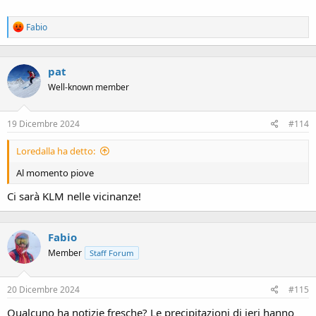
R
Fabio
e
a
c
pat
t
i
Well-known member
o
n
s
19 Dicembre 2024
#114
:
Loredalla ha detto:
Al momento piove
Ci sarà KLM nelle vicinanze!
Fabio
Member
Staff Forum
20 Dicembre 2024
#115
Qualcuno ha notizie fresche? Le precipitazioni di ieri hanno