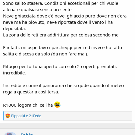
Sono salito stasera. Condizioni eccezionali per chi vuole
allenare qualsiasi senso presente.
Neve ghiacciata dove c’è neve, ghiaccio puro dove non c’era
neve ma ha piovuto, neve riportata dove il vento l ha
depositata.
La zona delle reti era addirittura pericolosa secondo me.
E infatti, mi aspettavo i parcheggi pieni ed invece ho fatto
salita e discesa da solo (da non fare mai).
Rifugio per fortuna aperto con solo 2 coperti prenotati,
incredibile.
Incredibile come il panorama che si gode quando il meteo
regala quest’aria così tersa.
R1000 logora chi ce l’ha
R
Pipposki
e
21Fede
e
a
c
Fabio
t