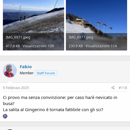
IMG_6971.jpeg
IMG_6977.jpeg
417.9 KB · Visualizzazioni: 108
230.9 KB · Visualizzazioni: 114
Fabio
Member
Staff Forum
9 Febbraio 2025
#118
Ci provo ma senza convinzione: per caso ha/è nevicato in
busa?
La salita al Gingerino è tornata fattibile con gli sci?