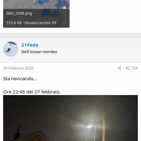
IMG_2998.png
553.6 KB · Visualizzazioni: 69
21Fede
Well-known member
28 Febbraio 2025
#2,754
Sta nevicando...
Ore 22:46 del 27 febbraio.