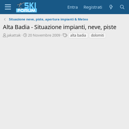
Entra
Registrati
Situazione neve, piste, apertura impianti & Meteo
Alta Badia - Situazione impianti, neve, piste
A
D
T
jakattak
20 Novembre 2009
alta badia
dolomiti
u
a
a
t
t
g
o
a
r
d
e
'
d
i
i
n
s
i
c
z
u
i
s
o
s
i
o
n
e