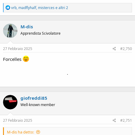
R
vrb
,
madflyhalf
,
misterces
e altri 2
e
a
c
M-dis
t
i
Apprendista Scivolatore
o
n
s
27 Febbraio 2025
#2,750
:
Forcelles
.
giofreddi85
Well-known member
27 Febbraio 2025
#2,751
M-dis ha detto: