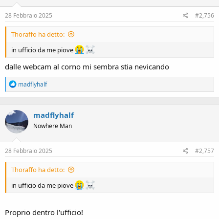
28 Febbraio 2025
#2,756
Thoraffo ha detto:
in ufficio da me piove
dalle webcam al corno mi sembra stia nevicando
R
madflyhalf
e
a
c
madflyhalf
t
i
Nowhere Man
o
n
s
28 Febbraio 2025
#2,757
:
Thoraffo ha detto:
in ufficio da me piove
Proprio dentro l'ufficio!