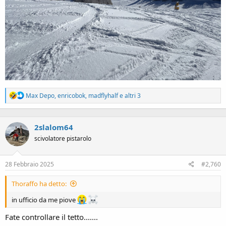
R
Max Depo
,
enricobok
,
madflyhalf
e altri 3
e
a
c
2slalom64
t
i
scivolatore pistarolo
o
n
s
28 Febbraio 2025
#2,760
:
Thoraffo ha detto:
in ufficio da me piove
Fate controllare il tetto.......