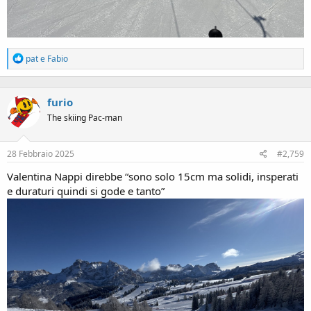
R
pat
e
Fabio
e
a
c
furio
t
i
The skiing Pac-man
o
n
s
28 Febbraio 2025
#2,759
:
Valentina Nappi direbbe “sono solo 15cm ma solidi, insperati
e duraturi quindi si gode e tanto”