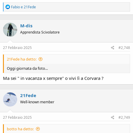
R
Fabio
e
21Fede
e
a
c
M-dis
t
i
Apprendista Scivolatore
o
n
s
27 Febbraio 2025
#2,748
:
21Fede ha detto:
Oggi giornata da foto...
Ma sei " in vacanza x sempre" o vivi lì a Corvara ?
21Fede
Well-known member
27 Febbraio 2025
#2,749
botto ha detto: