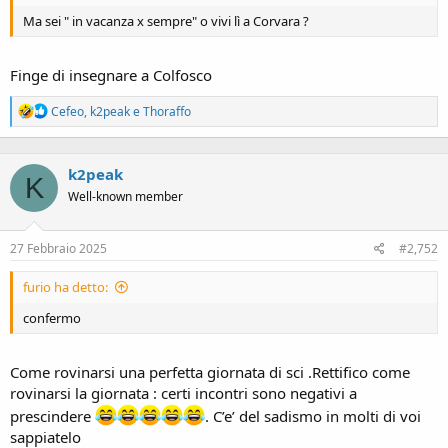
Ma sei " in vacanza x sempre" o vivi lì a Corvara ?
Finge di insegnare a Colfosco
R
Cefeo
,
k2peak
e
Thoraffo
e
a
c
k2peak
t
K
i
Well-known member
o
n
s
27 Febbraio 2025
#2,752
:
furio ha detto:
confermo
Come rovinarsi una perfetta giornata di sci .Rettifico come
rovinarsi la giornata : certi incontri sono negativi a
prescindere
. C’e’ del sadismo in molti di voi
sappiatelo