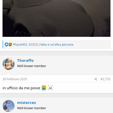
R
PhaceN52
,
SCICO
,
Fabio
e un'altra persona
e
a
c
Thoraffo
t
i
Well-known member
o
n
s
28 Febbraio 2025
#2,755
:
in ufficio da me piove
misterces
Well-known member