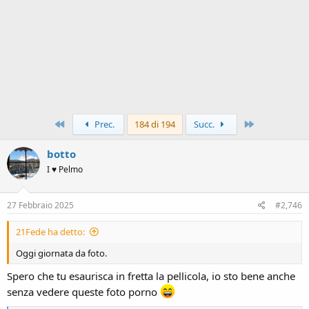
Primo
Ultimo
Prec.
184 di 194
Succ.
botto
I ♥ Pelmo
27 Febbraio 2025
#2,746
21Fede ha detto:
Oggi giornata da foto.
Spero che tu esaurisca in fretta la pellicola, io sto bene anche
senza vedere queste foto porno