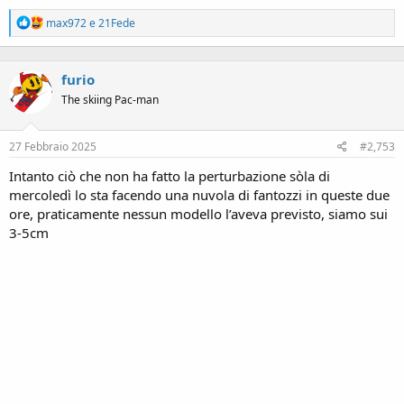
R
max972
e
21Fede
e
a
c
furio
t
i
The skiing Pac-man
o
n
s
27 Febbraio 2025
#2,753
:
Intanto ciò che non ha fatto la perturbazione sòla di
mercoledì lo sta facendo una nuvola di fantozzi in queste due
ore, praticamente nessun modello l’aveva previsto, siamo sui
3-5cm