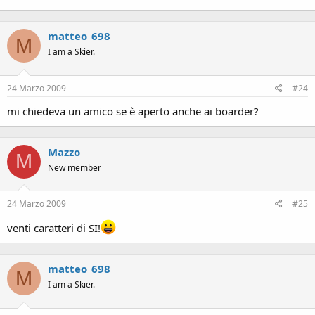
matteo_698
M
I am a Skier.
24 Marzo 2009
#24
mi chiedeva un amico se è aperto anche ai boarder?
Mazzo
M
New member
24 Marzo 2009
#25
venti caratteri di SI!
matteo_698
M
I am a Skier.