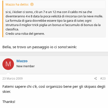
Mazzo ha detto:
si si, i kicker ci sono, c'è un 7 e un 12 ma con il caldo mi sa che
diventeranno 4 e 8 data la poca velicità di rincorsa con la neve molle.
La formula di gara dovrebbe essere tipo la gara di iuter, ogni
struttura il miglior trick piglia un bonus e l'accumulo di bonus da la
classifica.
Credo una roba del genere.
Bella, se trovo un passaggio io ci sono!:wink:
Mazzo
M
New member
23 Marzo 2009
#23
Fatemi sapere chi c'è, così organizzo bene per gli skipass degli
skier.
Thanks!