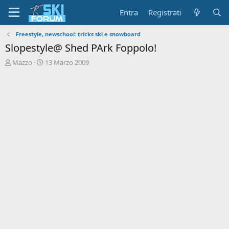
Entra
Registrati
Freestyle, newschool: tricks ski e snowboard
Slopestyle@ Shed PArk Foppolo!
A
D
Mazzo
13 Marzo 2009
u
a
t
t
o
a
r
d
e
'
d
i
i
n
s
i
c
z
u
i
s
o
s
i
o
n
e