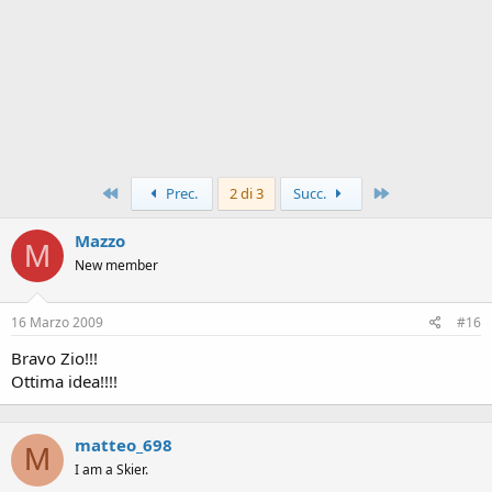
Primo
Ultimo
Prec.
2 di 3
Succ.
Mazzo
M
New member
16 Marzo 2009
#16
Bravo Zio!!!
Ottima idea!!!!
matteo_698
M
I am a Skier.