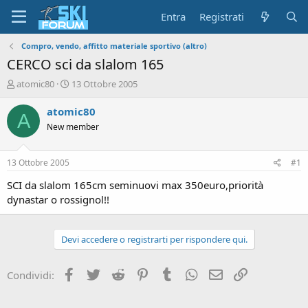
Entra
Registrati
Compro, vendo, affitto materiale sportivo (altro)
CERCO sci da slalom 165
A
D
atomic80
13 Ottobre 2005
u
a
t
t
atomic80
A
o
a
New member
r
d
e
'
d
i
13 Ottobre 2005
#1
i
n
s
i
SCI da slalom 165cm seminuovi max 350euro,priorità
c
z
dynastar o rossignol!!
u
i
s
o
s
Devi accedere o registrarti per rispondere qui.
i
o
n
Facebook
Twitter
Reddit
Pinterest
Tumblr
WhatsApp
Email
Link
Condividi:
e