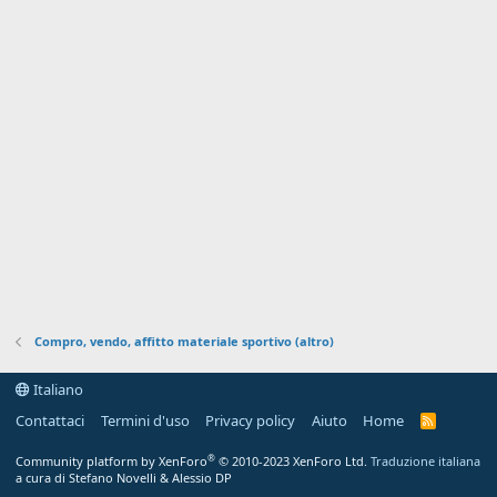
Compro, vendo, affitto materiale sportivo (altro)
Italiano
Contattaci
Termini d'uso
Privacy policy
Aiuto
Home
R
S
S
®
Community platform by XenForo
© 2010-2023 XenForo Ltd.
Traduzione italiana
a cura di Stefano Novelli & Alessio DP