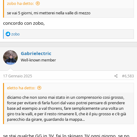
zobo ha detto:
se vai 5 giorni, mi metterei nella valle di mezzo
concordo con zobo,
R
zobo
e
a
c
Gabrielectric
t
i
Well-known member
o
n
s
17 Gennaio 2025
#6,583
:
eletto ha detto:
diciamo che non sono mai stato in un comprensorio cosi grosso,
forse per evitare di farla fuori dal vaso potrei pensare di prendere
base ad esempio a val thorens, fare semplicemente una volta un
giro tra le valli, e per il resto rimanere lì, che è il piu grosso e c'è già
parecchio da girare, guardando la mappa...
se stai qualche GG in 3V, fai lo skipass 3V ogni giorno, se no