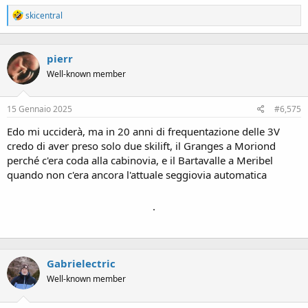
R
skicentral
e
a
c
pierr
t
i
Well-known member
o
n
s
15 Gennaio 2025
#6,575
:
Edo mi ucciderà, ma in 20 anni di frequentazione delle 3V
credo di aver preso solo due skilift, il Granges a Moriond
perché c'era coda alla cabinovia, e il Bartavalle a Meribel
quando non c'era ancora l'attuale seggiovia automatica
.
Gabrielectric
Well-known member