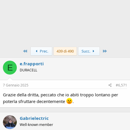
Primo
Ultimo
Prec.
439 di 490
Succ.
e.frapporti
E
DURACELL
7 Gennaio 2025
#6,571
Grazie della dritta, peccato che io abiti troppo lontano per
poterla sfruttare decentemente
.
Gabrielectric
Well-known member