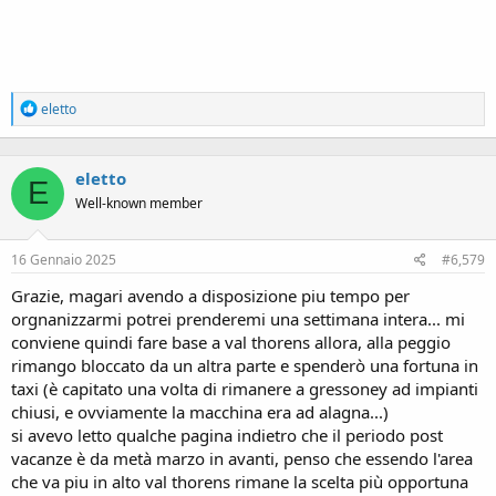
R
eletto
e
a
c
eletto
t
E
i
Well-known member
o
n
s
16 Gennaio 2025
#6,579
:
Grazie, magari avendo a disposizione piu tempo per
orgnanizzarmi potrei prenderemi una settimana intera... mi
conviene quindi fare base a val thorens allora, alla peggio
rimango bloccato da un altra parte e spenderò una fortuna in
taxi (è capitato una volta di rimanere a gressoney ad impianti
chiusi, e ovviamente la macchina era ad alagna...)
si avevo letto qualche pagina indietro che il periodo post
vacanze è da metà marzo in avanti, penso che essendo l'area
che va piu in alto val thorens rimane la scelta più opportuna