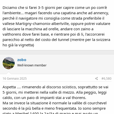
Diciamo che si farei 3-5 giorni per capire come un po com'è
l'ambiente... magari facendo una capatina anche ad annency,
perchè il navigatore mi consiglia come strada preferibile il
vallese Martigny-chamonix-albertville, oppure potrei valutare
di lasciare la macchina ad orelle, andare con zaino a
valthorens dove farei base, e rientrare poi di li, l'accorcerei
parecchio al netto del costo del tunnel (mentre per la svizzera
ho già la vignetta)
zobo
Well-known member
16 Gennaio 2025
#6,580
Aspetta .... rimanendo al discorso sciistico, soprattutto se vai
5 giorni, mi metterei nella valle di mezzo. Alla peggio, leggi
caldo, con un paio di impianti stai a val thorens.
Ma se invece la situazione è normale la vallèe di courchevel
secondo è la più bella e meno frequentata. Io sono sempre
stato a Meribel 1400 la 2a/3a di marzo e mai avuto un