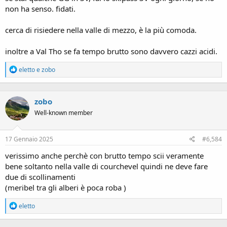
non ha senso. fidati.
cerca di risiedere nella valle di mezzo, è la più comoda.
inoltre a Val Tho se fa tempo brutto sono davvero cazzi acidi.
R
eletto
e
zobo
e
a
c
zobo
t
i
Well-known member
o
n
s
17 Gennaio 2025
#6,584
:
verissimo anche perchè con brutto tempo scii veramente
bene soltanto nella valle di courchevel quindi ne deve fare
due di scollinamenti
(meribel tra gli alberi è poca roba )
R
eletto
e
a