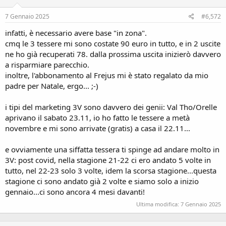
7 Gennaio 2025
#6,572
infatti, è necessario avere base "in zona".
cmq le 3 tessere mi sono costate 90 euro in tutto, e in 2 uscite
ne ho già recuperati 78. dalla prossima uscita inizierò davvero
a risparmiare parecchio.
inoltre, l'abbonamento al Frejus mi è stato regalato da mio
padre per Natale, ergo... ;-)
i tipi del marketing 3V sono davvero dei genii: Val Tho/Orelle
aprivano il sabato 23.11, io ho fatto le tessere a metà
novembre e mi sono arrivate (gratis) a casa il 22.11...
e ovviamente una siffatta tessera ti spinge ad andare molto in
3V: post covid, nella stagione 21-22 ci ero andato 5 volte in
tutto, nel 22-23 solo 3 volte, idem la scorsa stagione...questa
stagione ci sono andato già 2 volte e siamo solo a inizio
gennaio...ci sono ancora 4 mesi davanti!
Ultima modifica:
7 Gennaio 2025