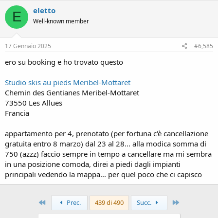
c
eletto
t
E
i
Well-known member
o
n
s
17 Gennaio 2025
#6,585
:
ero su booking e ho trovato questo
Studio skis au pieds Meribel-Mottaret
Chemin des Gentianes Meribel-Mottaret
73550 Les Allues
Francia
appartamento per 4, prenotato (per fortuna c'è cancellazione
gratuita entro 8 marzo) dal 23 al 28... alla modica somma di
750 (azzz) faccio sempre in tempo a cancellare ma mi sembra
in una posizione comoda, direi a piedi dagli impianti
principali vedendo la mappa... per quel poco che ci capisco
Primo
Ultimo
Prec.
439 di 490
Succ.