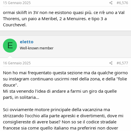
15 Gennaio 2025
#6,576
ormai skilift in 3V non ne esistono quasi più. ce n'è uno a Val
Thorens, un paio a Meribel, 2 a Menuires. e tipo 3 a
Courchevel.
eletto
E
Well-known member
16 Gennaio 2025
#6,577
Non ho mai frequentato questa sezione ma da qualche giorno
su instagram continuano uscirmi reel della zona, e della "folie
douce".
Mi sta venendo l'idea di andare a farmi un giro da quelle
parti, in solitaria...
Sci ovviamente motore principale della vacanzina ma
strizzando l'occhio alla parte apreski e divertimenti, dove mi
consigliereste di avere base? Non so se il codice stradale
francese sia come quello italiano ma preferirei non dover