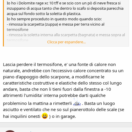
Io ho i Dolomite rage xc 10 tff e se scio con un pò di neve fresca si
inzuppano di acqua tanto che dentro lo scafo si deposita parecchia
acqua sul fondo sotto la soletta di plastica.
Io ho sempre proceduto in questo modo quando scio:
- rimossa la scarpetta (zuppa) e messa per terra vicino al
termosifone
- rimossa la soletta interna alla scarpetta (bagnata) e messa sopra al
termosifone
Clicca per espandere...
- lo scafo lo lascio aperto vicino al termosifone. Ho provato a tenere
chiusi i ganci ma rimane dell'acqua nelle pieghe della plastica.
Durante la settimana, quando gli scarponi non li uso, rinfilo sentro
la scarpetta con la sua soletta, chiudo i ganci al minimo e lascio gli
Lascia perdere il termosifone, e' una fonte di calore non
scarponi in ambiente riscaldato e fuori dalla sacca.
naturale, andrebbe con l'eccessivo calore concentrato su un
piano d'appoggio dello scarpone, a modificarne le
Quando, invece sciando non "imbarco" acqua negli scarponi, la
caratteristiche costruttive e elastiche dello stesso col lungo
scarpetta non la sfilo neanche, anche se è umida.Al massimo tolgo
la soletta interna che metto sul termosifone.
andare, basta che non li tieni fuori dalla finestra a -10
altrimenti l'umidita' interna potrebbe darti qualche
Va bene così o è meglio tenere lo scafo lontano da fonti di calore
problemino la mattina a rimetterli
. Basta un luogo
dirette?
asciutto e ventilato che ne so sul pianerottolo delle scale (se
hai inquilini onesti
) o in garage.