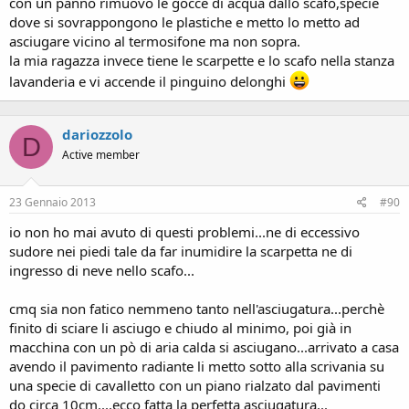
con un panno rimuovo le gocce di acqua dallo scafo,specie
dove si sovrappongono le plastiche e metto lo metto ad
asciugare vicino al termosifone ma non sopra.
la mia ragazza invece tiene le scarpette e lo scafo nella stanza
lavanderia e vi accende il pinguino delonghi
dariozzolo
D
Active member
23 Gennaio 2013
#90
io non ho mai avuto di questi problemi...ne di eccessivo
sudore nei piedi tale da far inumidire la scarpetta ne di
ingresso di neve nello scafo...
cmq sia non fatico nemmeno tanto nell'asciugatura...perchè
finito di sciare li asciugo e chiudo al minimo, poi già in
macchina con un pò di aria calda si asciugano...arrivato a casa
avendo il pavimento radiante li metto sotto alla scrivania su
una specie di cavalletto con un piano rialzato dal pavimenti
do circa 10cm....ecco fatta la perfetta asciugatura...