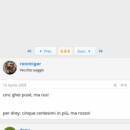
Primo
Ultimo
Prec.
6 di 8
Succ.
renntiger
Vecchio saggio
14 Aprile 2008
#76
cinc ghei pusé, ma rus!
per drey: cinque centesimi in più, ma rosso!
drey