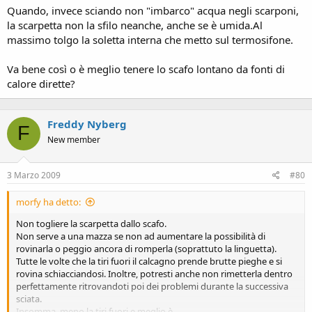
Quando, invece sciando non "imbarco" acqua negli scarponi,
la scarpetta non la sfilo neanche, anche se è umida.Al
massimo tolgo la soletta interna che metto sul termosifone.
Va bene così o è meglio tenere lo scafo lontano da fonti di
calore dirette?
Freddy Nyberg
F
New member
3 Marzo 2009
#80
morfy ha detto:
Non togliere la scarpetta dallo scafo.
Non serve a una mazza se non ad aumentare la possibilità di
rovinarla o peggio ancora di romperla (soprattuto la linguetta).
Tutte le volte che la tiri fuori il calcagno prende brutte pieghe e si
rovina schiacciandosi. Inoltre, potresti anche non rimetterla dentro
perfettamente ritrovandoti poi dei problemi durante la successiva
sciata.
Insomma, meno la tiri fuori e meglio è.