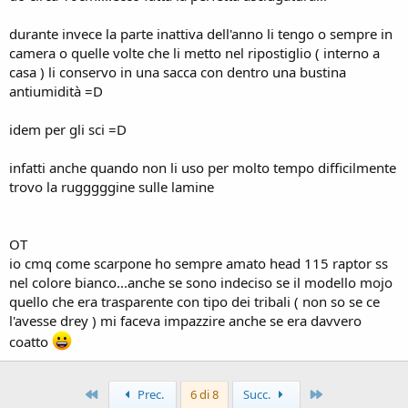
durante invece la parte inattiva dell'anno li tengo o sempre in
camera o quelle volte che li metto nel ripostiglio ( interno a
casa ) li conservo in una sacca con dentro una bustina
antiumidità =D
idem per gli sci =D
infatti anche quando non li uso per molto tempo difficilmente
trovo la rugggggine sulle lamine
OT
io cmq come scarpone ho sempre amato head 115 raptor ss
nel colore bianco...anche se sono indeciso se il modello mojo
quello che era trasparente con tipo dei tribali ( non so se ce
l'avesse drey ) mi faceva impazzire anche se era davvero
coatto
Primo
Ultimo
Prec.
6 di 8
Succ.