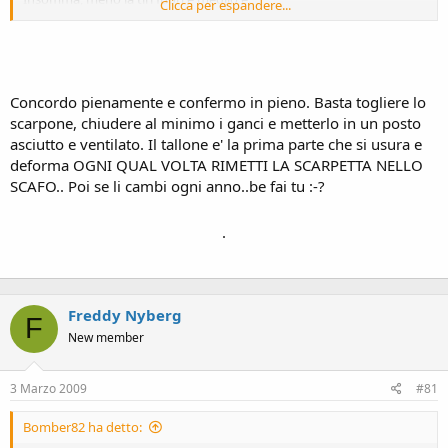
Clicca per espandere...
Con 30 euro (anche meno) ti prendi un paio di scaldini da infilarci
dentro (che poi vanno bene anche per le scarpe) e hai risolto tutti i
tuoi problemi.
Concordo pienamente e confermo in pieno. Basta togliere lo
scarpone, chiudere al minimo i ganci e metterlo in un posto
Altrimenti dagli un'asciugata con il phon con una temperatura
asciutto e ventilato. Il tallone e' la prima parte che si usura e
bassa, lo stretto necessario per togliere l'umidità.
deforma OGNI QUAL VOLTA RIMETTI LA SCARPETTA NELLO
Per poi riporli, vanno benissimo le altre indicazioni di Drey.
SCAFO.. Poi se li cambi ogni anno..be fai tu :-?
.
Freddy Nyberg
F
New member
3 Marzo 2009
#81
Bomber82 ha detto: