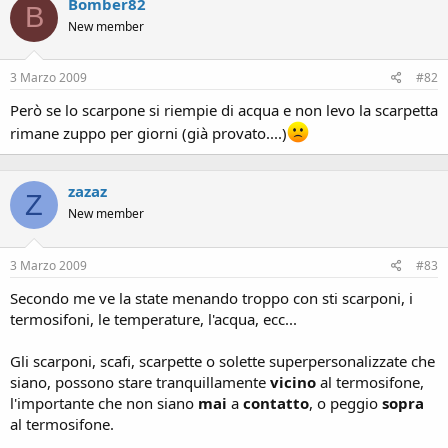
Bomber82
B
New member
3 Marzo 2009
#82
Però se lo scarpone si riempie di acqua e non levo la scarpetta
rimane zuppo per giorni (già provato....)
zazaz
Z
New member
3 Marzo 2009
#83
Secondo me ve la state menando troppo con sti scarponi, i
termosifoni, le temperature, l'acqua, ecc...
Gli scarponi, scafi, scarpette o solette superpersonalizzate che
siano, possono stare tranquillamente
vicino
al termosifone,
l'importante che non siano
mai
a
contatto
, o peggio
sopra
al termosifone.