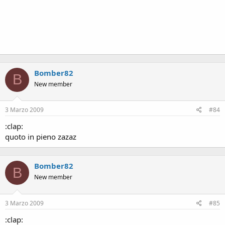
Bomber82
B
New member
3 Marzo 2009
#84
:clap:
quoto in pieno zazaz
Bomber82
B
New member
3 Marzo 2009
#85
:clap: