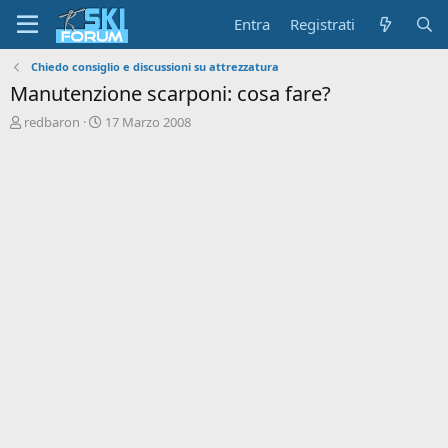
Entra
Registrati
Chiedo consiglio e discussioni su attrezzatura
Manutenzione scarponi: cosa fare?
A
D
redbaron
17 Marzo 2008
u
a
t
t
o
a
r
d
e
'
d
i
i
n
s
i
c
z
u
i
s
o
s
i
o
n
e