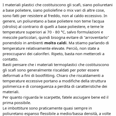
I materiali plastici che costituiscono gli scafi, siano poliuretani
a base polietere, siano poliolefine o mix vari di altre cose,
sono fatti per resistere al freddo, non al caldo eccessivo. In
genere, un poliuretano a base polietere non teme l'acqua
(idrolisi) al contrario di quelli a base poliestere, e teme le
temperature superiori ai 70 - 80 °C, salvo formulazioni e
mescole particolari, quindi bisogna evitare di "arroventarlo"
ponendolo in ambienti
molto caldi
. Ma stiamo parlando di
temperature relativamente elevate. Perciò, non state a
preoccuparvi dei caloriferi. Ripeto, basta non metterceli a
contatto.
Basti pensare che i materiali termoplastici che costituiscono
gli scafi sono generalmente riscaldati per poter essere
deformati a fini di bootfitting. Chiaro che riscaldamenti a
temperature eccessive portano a modifiche della struttura
polimerica e di conseguenza a perdita di caratteristiche dei
materiali.
Per quanto riguarda le scarpette, fatele asciugare bene ed il
prima possibile.
Le imbottiture sono praticamente quasi sempre in
poliuretano espanso flessibile a medio/bassa densità, a volte