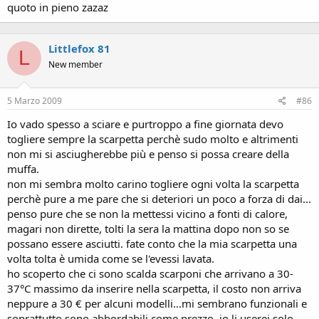
quoto in pieno zazaz
Littlefox 81
L
New member
5 Marzo 2009
#86
Io vado spesso a sciare e purtroppo a fine giornata devo
togliere sempre la scarpetta perchè sudo molto e altrimenti
non mi si asciugherebbe più e penso si possa creare della
muffa.
non mi sembra molto carino togliere ogni volta la scarpetta
perchè pure a me pare che si deteriori un poco a forza di dai...
penso pure che se non la mettessi vicino a fonti di calore,
magari non dirette, tolti la sera la mattina dopo non so se
possano essere asciutti. fate conto che la mia scarpetta una
volta tolta è umida come se l'evessi lavata.
ho scoperto che ci sono scalda scarponi che arrivano a 30-
37°C massimo da inserire nella scarpetta, il costo non arriva
neppure a 30 € per alcuni modelli...mi sembrano funzionali e
soprattutto sono abbordabili come prezzo. io li userei solo