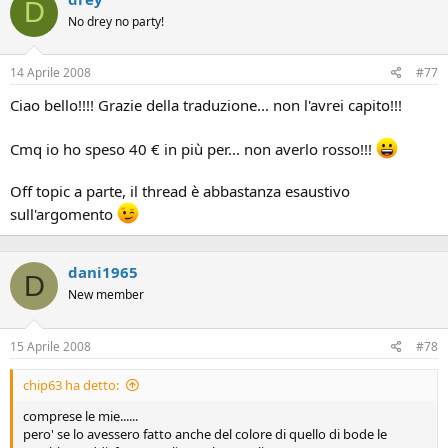
D
No drey no party!
14 Aprile 2008
#77
Ciao bello!!!! Grazie della traduzione... non l'avrei capito!!!
Cmq io ho speso 40 € in più per... non averlo rosso!!!
Off topic a parte, il thread è abbastanza esaustivo
sull'argomento
dani1965
D
New member
15 Aprile 2008
#78
chip63 ha detto:
comprese le mie......
pero' se lo avessero fatto anche del colore di quello di bode le