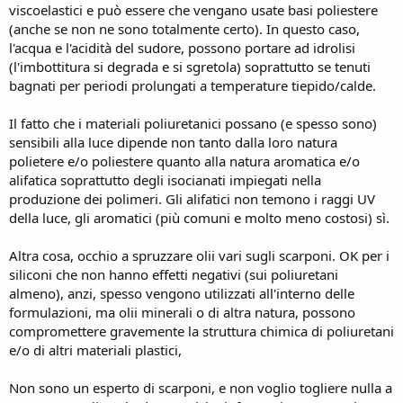
viscoelastici e può essere che vengano usate basi poliestere
(anche se non ne sono totalmente certo). In questo caso,
l'acqua e l'acidità del sudore, possono portare ad idrolisi
(l'imbottitura si degrada e si sgretola) soprattutto se tenuti
bagnati per periodi prolungati a temperature tiepido/calde.
Il fatto che i materiali poliuretanici possano (e spesso sono)
sensibili alla luce dipende non tanto dalla loro natura
polietere e/o poliestere quanto alla natura aromatica e/o
alifatica soprattutto degli isocianati impiegati nella
produzione dei polimeri. Gli alifatici non temono i raggi UV
della luce, gli aromatici (più comuni e molto meno costosi) sì.
Altra cosa, occhio a spruzzare olii vari sugli scarponi. OK per i
siliconi che non hanno effetti negativi (sui poliuretani
almeno), anzi, spesso vengono utilizzati all'interno delle
formulazioni, ma olii minerali o di altra natura, possono
compromettere gravemente la struttura chimica di poliuretani
e/o di altri materiali plastici,
Non sono un esperto di scarponi, e non voglio togliere nulla a