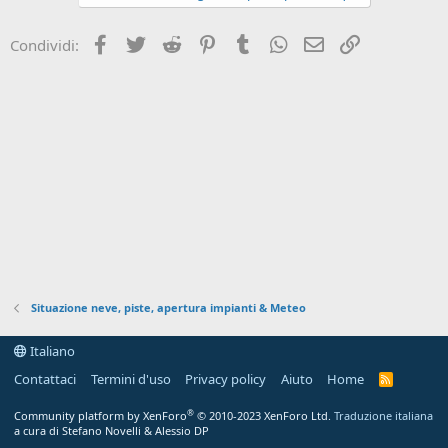
Facebook
Twitter
Reddit
Pinterest
Tumblr
WhatsApp
Email
Link
Condividi:
Situazione neve, piste, apertura impianti & Meteo
Italiano
Contattaci
Termini d'uso
Privacy policy
Aiuto
Home
R
S
S
®
Community platform by XenForo
© 2010-2023 XenForo Ltd.
Traduzione italiana
a cura di Stefano Novelli & Alessio DP