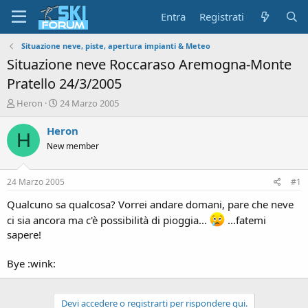
Entra
Registrati
Situazione neve, piste, apertura impianti & Meteo
Situazione neve Roccaraso Aremogna-Monte
Pratello 24/3/2005
A
D
Heron
24 Marzo 2005
u
a
t
t
Heron
H
o
a
New member
r
d
e
'
d
i
24 Marzo 2005
#1
i
n
s
i
Qualcuno sa qualcosa? Vorrei andare domani, pare che neve
c
z
ci sia ancora ma c'è possibilità di pioggia...
...fatemi
u
i
sapere!
s
o
s
Bye :wink:
i
o
n
e
Devi accedere o registrarti per rispondere qui.