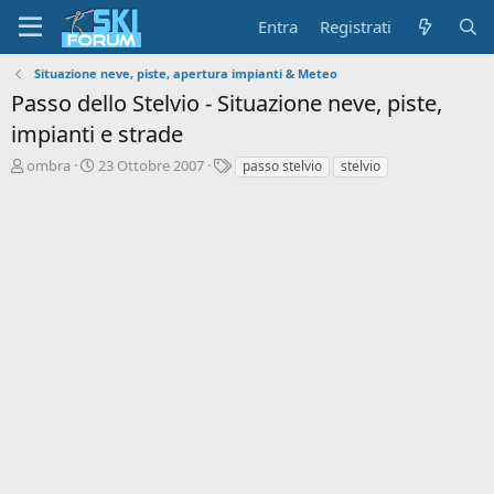
Entra
Registrati
Situazione neve, piste, apertura impianti & Meteo
Passo dello Stelvio - Situazione neve, piste,
impianti e strade
A
D
T
ombra
23 Ottobre 2007
passo stelvio
stelvio
u
a
a
t
t
g
o
a
r
d
e
'
d
i
i
n
s
i
c
z
u
i
s
o
s
i
o
n
e