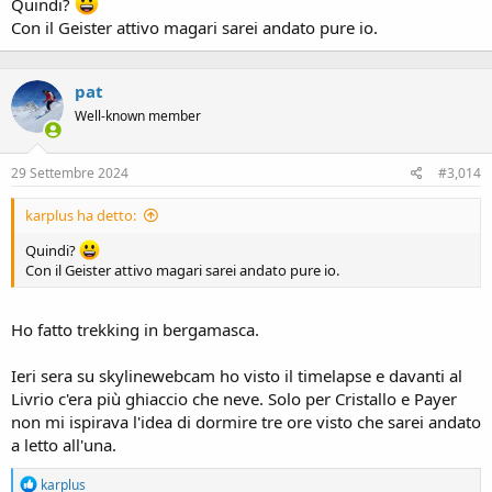
Quindi?
Con il Geister attivo magari sarei andato pure io.
pat
Well-known member
29 Settembre 2024
#3,014
karplus ha detto:
Quindi?
Con il Geister attivo magari sarei andato pure io.
Ho fatto trekking in bergamasca.
Ieri sera su skylinewebcam ho visto il timelapse e davanti al
Livrio c'era più ghiaccio che neve. Solo per Cristallo e Payer
non mi ispirava l'idea di dormire tre ore visto che sarei andato
a letto all'una.
R
karplus