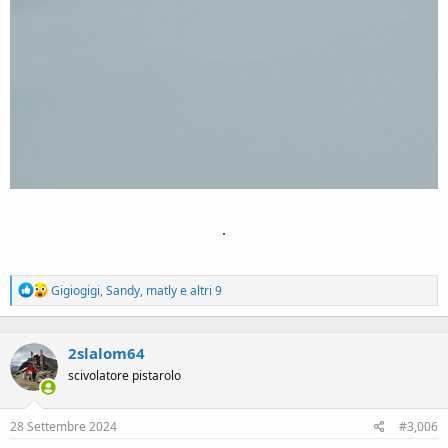
.
R
Gigiogigi
,
Sandy
,
matly
e altri 9
e
a
c
2slalom64
t
i
scivolatore pistarolo
o
n
s
28 Settembre 2024
#3,006
: