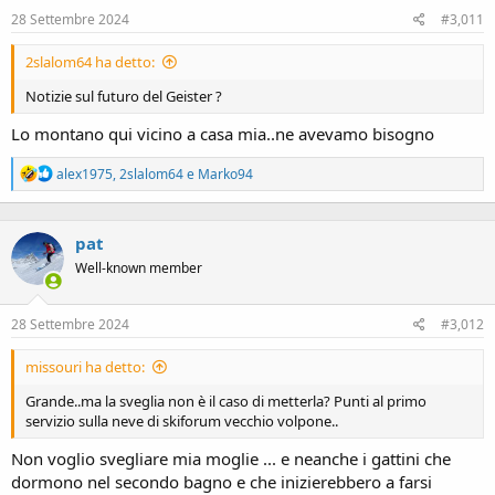
28 Settembre 2024
#3,011
2slalom64 ha detto:
Notizie sul futuro del Geister ?
Lo montano qui vicino a casa mia..ne avevamo bisogno
R
alex1975
,
2slalom64
e
Marko94
e
a
c
pat
t
i
Well-known member
o
n
s
28 Settembre 2024
#3,012
:
missouri ha detto:
Grande..ma la sveglia non è il caso di metterla? Punti al primo
servizio sulla neve di skiforum vecchio volpone..
Non voglio svegliare mia moglie ... e neanche i gattini che
dormono nel secondo bagno e che inizierebbero a farsi