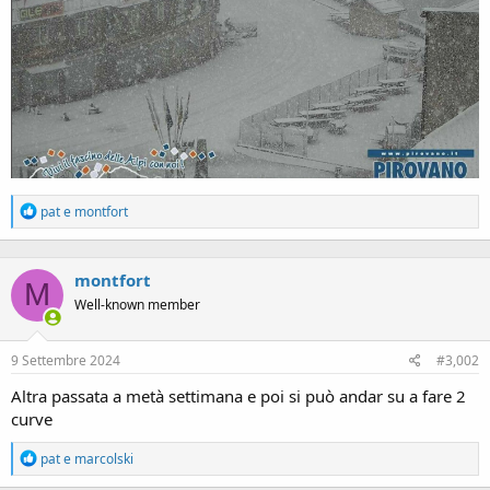
R
pat
e
montfort
e
a
c
montfort
t
M
i
Well-known member
o
n
s
9 Settembre 2024
#3,002
:
Altra passata a metà settimana e poi si può andar su a fare 2
curve
R
pat
e
marcolski
e