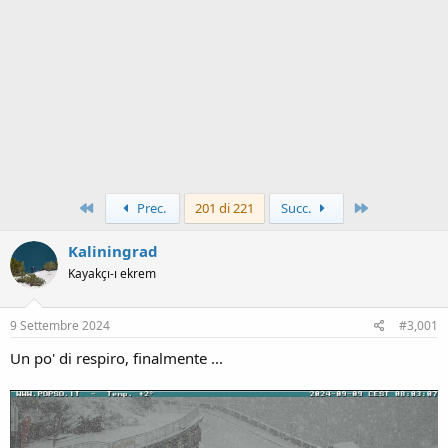
Primo
Ultimo
Prec.
201 di 221
Succ.
Kaliningrad
Kayakçı-ı ekrem
9 Settembre 2024
#3,001
Un po' di respiro, finalmente ...