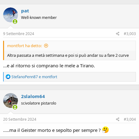
a
c
pat
t
i
Well-known member
o
n
s
9 Settembre 2024
#3,003
:
montfort ha detto:
Altra passata a metà settimana e poi si può andar su a fare 2 curve
...e al ritorno si comprano le mele a Tirano.
R
StefanoPenn87
e
montfort
e
a
c
2slalom64
t
i
scivolatore pistarolo
o
n
s
20 Settembre 2024
#3,004
:
.....ma il Geister morto e sepolto per sempre ?