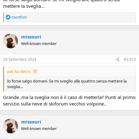
mettere la sveglia...
R
montfort
e
a
c
missouri
t
i
Well-known member
o
n
s
28 Settembre 2024
#3,010
:
pat ha detto:
Io forse salgo domani. Se mi sveglio alle quattro senza mettere la
sveglia...
Grande..ma la sveglia non è il caso di metterla? Punti al primo
servizio sulla neve di skiforum vecchio volpone..
missouri
Well-known member