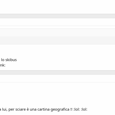
 lo skibus
ink:
ui, per sciare è una cartina geografica !! :lol: :lol: