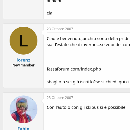
o
ai piedi.
n
e
cia
23 Ottobre 2007
L
Ciao e benvenuto,anchio sono della pr di 
sia d'estate che d'inverno...se vuoi dei co
lorenz
New member
fassaforum.com/index.php
sbaglio o sei già iscritto?se si chiedi qui 
23 Ottobre 2007
Con l'auto o con gli skibus si è possibile.
Fabio