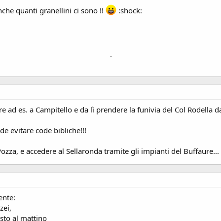
nche quanti granellini ci sono !!
:shock:
m
.
 ad es. a Campitello e da lì prendere la funivia del Col Rodella da
 evitare code bibliche!!!
zza, e accedere al Sellaronda tramite gli impianti del Buffaure...
ente:
zei,
sto al mattino