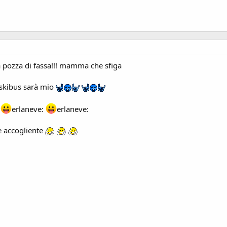
 pozza di fassa!!! mamma che sfiga
o skibus sarà mio
?
erlaneve:
erlaneve:
e accogliente