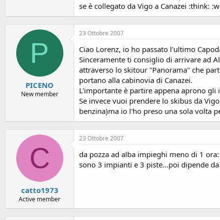
se è collegato da Vigo a Canazei :think: :w
23 Ottobre 2007
P
Ciao Lorenz, io ho passato l'ultimo Capod
Sinceramente ti consiglio di arrivare ad Al
attraverso lo skitour "Panorama" che parte
portano alla cabinovia di Canazei.
PICENO
L'importante è partire appena aprono gli i
New member
Se invece vuoi prendere lo skibus da Vigo p
benzina)ma io l'ho preso una sola volta p
23 Ottobre 2007
C
da pozza ad alba impieghi meno di 1 ora:
sono 3 impianti e 3 piste...poi dipende da 
catto1973
Active member