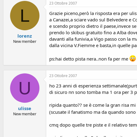
23 Ottobre 2007
L
Grazie piceno,però la risposta era per ul
a Canazei,a sciare vado sul Belvedere e C
e scendo proprio dietro il paese,invece s
prendo lo skibus gratuito fino a Alba dov
lorenz
davanti alla funivia,a Vigo passo con la
New member
dalla vicina V.Fiemme e basta,in quelle pa
ps:hai detto pista nera..non fa per me
23 Ottobre 2007
U
ho 23 anni di esperienza settimanale(purtr
di sicuro nn sono tomba ma 1 ora per 3 pi
ripida quanto?? se è come la gran risa m
ulisse
(scusate il fanatismo ma da quando sono 
New member
cmq dopo quelle tre piste e il relativo te