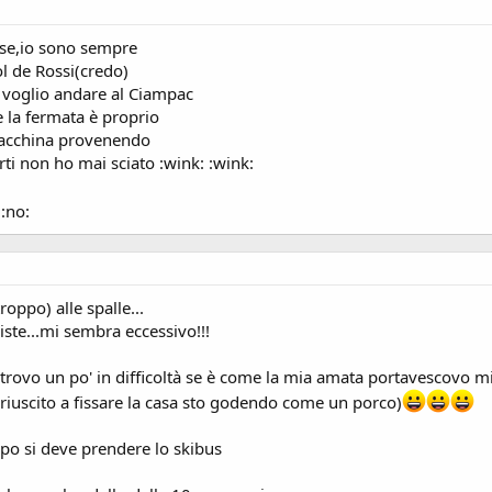
isse,io sono sempre
ol de Rossi(credo)
e voglio andare al Ciampac
e la fermata è proprio
 macchina provenendo
rti non ho mai sciato :wink: :wink:
:no:
oppo) alle spalle...
ste...mi sembra eccessivo!!!
i trovo un po' in difficoltà se è come la mia amata portavescovo
riuscito a fissare la casa sto godendo come un porco)
mpo si deve prendere lo skibus