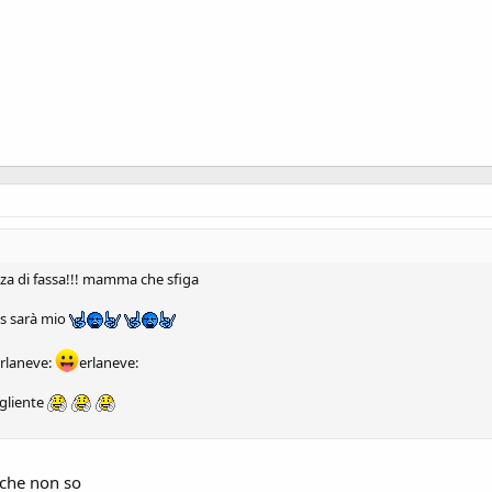
za di fassa!!! mamma che sfiga
bus sarà mio
rlaneve:
erlaneve:
ogliente
è che non so