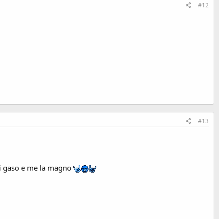
#12
#13
 mi gaso e me la magno