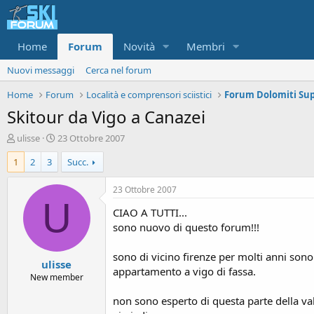
Home
Forum
Novità
Membri
Nuovi messaggi
Cerca nel forum
Home
Forum
Località e comprensori sciistici
Skitour da Vigo a Canazei
A
D
ulisse
23 Ottobre 2007
u
a
1
2
3
Succ.
t
t
o
a
r
d
23 Ottobre 2007
e
'
U
CIAO A TUTTI...
d
i
i
n
sono nuovo di questo forum!!!
s
i
c
z
sono di vicino firenze per molti anni sono
ulisse
u
i
appartamento a vigo di fassa.
s
o
New member
s
non sono esperto di questa parte della val
i