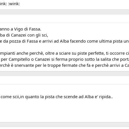
ink: :wink:
anno a Vigo di Fassa.
ba di Canazei con gli sci,
 da pozza di Fassa e arrivi ad Alba facendo come ultima pista una n
mpianti anche perchè, oltre a sciare su piste perfette, ti occorre
er Campitello o Canazei si ferma proprio sotto la salita che porta 
erchè è snervante per le troppe fermate che fa e perchè arrivi a 
come scii,in quanto la pista che scende ad Alba e' ripida..