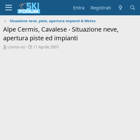
Entra
Registrati
Situazione neve, piste, apertura impianti & Meteo
Alpe Cermis, Cavalese - Situazione neve,
apertura piste ed impianti
A
D
Uomo-sci
11 Aprile 2007
u
a
t
t
o
a
r
d
e
'
d
i
i
n
s
i
c
z
u
i
s
o
s
i
o
n
e