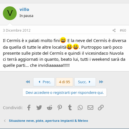
automatico
villo
V
Doss Larici/Cermis
In pausa
Telecabina ad
aperto dal
agganciamento
06.12.2012
automatico
3 Dicembre 2012
#60
Fondovalle / Cavalese*
Telecabina ad
aperto dal
Il Cermìs è x palati molto fini
E la neve del Cermìs è diversa
agganciamento
06.12.2012
da quella di tutte le altre località
. Purtroppo sarò poco
automatico
presente sulle piste del Cermìs e quindi il vicesindaco Nuvola
Fondovalle-Doss Laresi
ci terrà aggiornati in quanto, beato lui, tutti i weekend sarà da
Telecabina ad
aperto dal
quelle parti... che invidiaaaaaa!!!!!!
agganciamento
06.12.2012
automatico
Lagorai
Primo
Ultimo
Prec.
4 di 95
Succ.
Seggiovia ad
aperto dal
agganciamento
06.12.2012
Devi accedere o registrarti per rispondere qui.
automatico
Prà Fiorì
Facebook
Twitter
Reddit
Pinterest
Tumblr
WhatsApp
Email
Link
Condividi:
Seggiovia ad
aperto dal
agganciamento
06.12.2012
automatico coperte
Situazione neve, piste, apertura impianti & Meteo