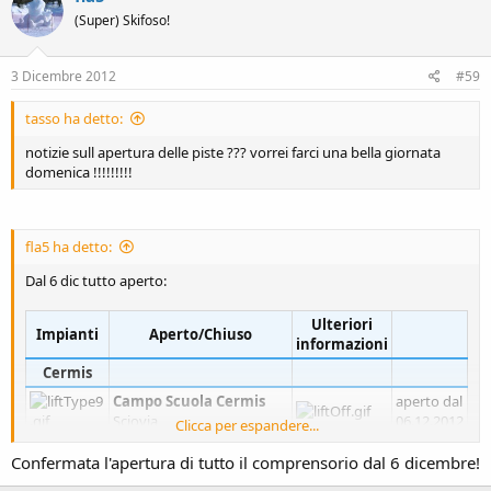
(Super) Skifoso!
3 Dicembre 2012
#59
tasso ha detto:
notizie sull apertura delle piste ??? vorrei farci una bella giornata
domenica !!!!!!!!!
fla5 ha detto:
Dal 6 dic tutto aperto:
Ulteriori
Impianti
Aperto/Chiuso
informazioni
Cermis
Campo Scuola Cermis
aperto dal
Sciovia
06.12.2012
Clicca per espandere...
Costabella
Confermata l'apertura di tutto il comprensorio dal 6 dicembre!
Seggiovia ad
aperto dal
agganciamento
06.12.2012