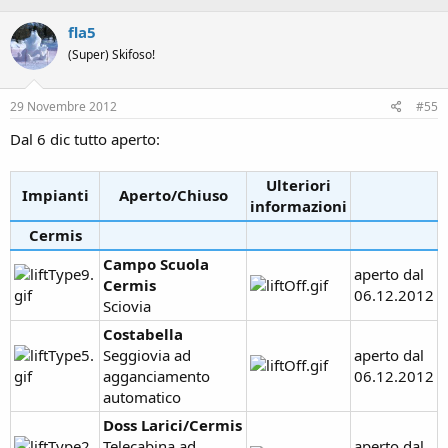
fla5
(Super) Skifoso!
29 Novembre 2012
#55
Dal 6 dic tutto aperto:
Ulteriori
Impianti
Aperto/Chiuso
informazioni
Cermis
Campo Scuola
aperto dal
Cermis
06.12.2012
Sciovia
Costabella
Seggiovia ad
aperto dal
agganciamento
06.12.2012
automatico
Doss Larici/Cermis
Telecabina ad
aperto dal