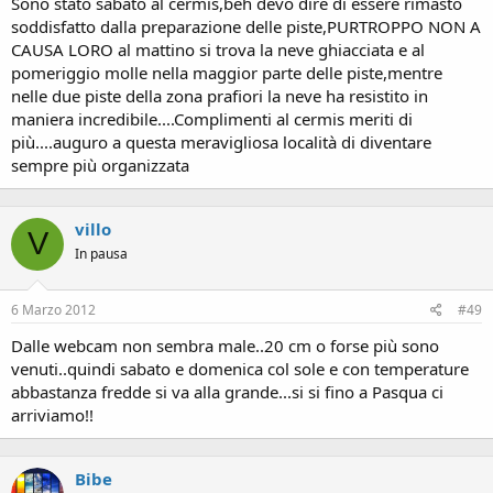
Sono stato sabato al cermis,beh devo dire di essere rimasto
soddisfatto dalla preparazione delle piste,PURTROPPO NON A
CAUSA LORO al mattino si trova la neve ghiacciata e al
pomeriggio molle nella maggior parte delle piste,mentre
nelle due piste della zona prafiori la neve ha resistito in
maniera incredibile....Complimenti al cermis meriti di
più....auguro a questa meravigliosa località di diventare
sempre più organizzata
villo
V
In pausa
6 Marzo 2012
#49
Dalle webcam non sembra male..20 cm o forse più sono
venuti..quindi sabato e domenica col sole e con temperature
abbastanza fredde si va alla grande...si si fino a Pasqua ci
arriviamo!!
Bibe