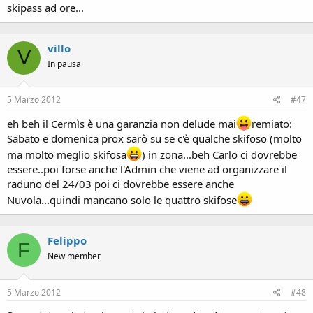
skipass ad ore...
villo
V
In pausa
5 Marzo 2012
#47
eh beh il Cermìs è una garanzia non delude mai
remiato:
Sabato e domenica prox sarò su se c'è qualche skifoso (molto
ma molto meglio skifosa
) in zona...beh Carlo ci dovrebbe
essere..poi forse anche l'Admin che viene ad organizzare il
raduno del 24/03 poi ci dovrebbe essere anche
Nuvola...quindi mancano solo le quattro skifose
Felippo
F
New member
5 Marzo 2012
#48