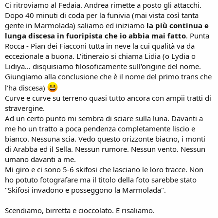
Ci ritroviamo al Fedaia. Andrea rimette a posto gli attacchi.
Dopo 40 minuti di coda per la funivia (mai vista così tanta
gente in Marmolada) saliamo ed iniziamo
la più continua e
lunga discesa in fuoripista che io abbia mai fatto
. Punta
Rocca - Pian dei Fiacconi tutta in neve la cui qualità va da
eccezionale a buona. L'itineraio si chiama Lidia (o Lydia o
Lidiya... disquisiamo filosoficamente sull'origine del nome.
Giungiamo alla conclusione che è il nome del primo trans che
l'ha discesa)
Curve e curve su terreno quasi tutto ancora con ampii tratti di
stravergine.
Ad un certo punto mi sembra di sciare sulla luna. Davanti a
me ho un tratto a poca pendenza completamente liscio e
bianco. Nessuna scia. Vedo questo orizzonte biacno, i monti
di Arabba ed il Sella. Nessun rumore. Nessun vento. Nessun
umano davanti a me.
Mi giro e ci sono 5-6 skifosi che lasciano le loro tracce. Non
ho potuto fotografare ma il titolo della foto sarebbe stato
"Skifosi invadono e posseggono la Marmolada".
Scendiamo, birretta e cioccolato. E risaliamo.