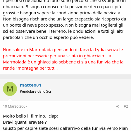
I percorsi che abbiamo fatto sono percorsi che si svolgono in
ghiacciaio. Bisogna conoscere la posizione dei crepacci più
grossi e bisogna sapere la condizione prima della nevicata.
Non bisogna rischiare che un largo crepaccio sia ricoperto da
un ponte di neve poco spesso. Non bisogna mai togliersi gli
sci ed osservare bene il terreno, le ondulazioni e tutti gli altri
particolari che un occhio esperto può vedere.
Non salite in Marmolada pensando di farvi la Lydia senza le
precauzioni necessarie per una sciata in ghiacciaio. La
Marmolada è un ghiacciaio sebbene ci sia una funivia che la
rende "montagna per tutti".
matteo81
M
Pendolare dello Sci
10 Marzo 2007
#2
Molto bello il filmino. :clap:
Bravi quanti eravate ?
Giusto per capire siete scesi dall'arrivo della funivia verso Pian