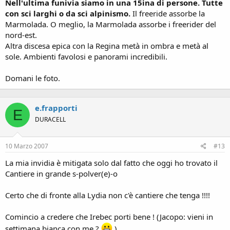
Nell'ultima funivia siamo in una 15ina di persone. Tutte
con sci larghi o da sci alpinismo.
Il freeride assorbe la
Marmolada. O meglio, la Marmolada assorbe i freerider del
nord-est.
Altra discesa epica con la Regina metà in ombra e metà al
sole. Ambienti favolosi e panorami incredibili.
Domani le foto.
e.frapporti
E
DURACELL
10 Marzo 2007
#13
La mia invidia è mitigata solo dal fatto che oggi ho trovato il
Cantiere in grande s-polver(e)-o
Certo che di fronte alla Lydia non c'è cantiere che tenga !!!!
Comincio a credere che Irebec porti bene ! (Jacopo: vieni in
settimana bianca con me ?
)