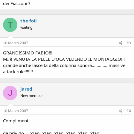
dei Fiacconi ?
the foil
T
waiting
10 Marzo 2007
#3
GRANDISSIMO FABIO!!!!
MI è VENUTA LA PELLE D'OCA VEDENDO IL MONTAGGIO!!!
grande anche lascelta della colonna sonora..............massive
attack rule!!!!!!!
jarod
J
New member
10 Marzo 2007
#4
Complimenti.....
da brivido.... :clap: :clap: :clap: :clap: :clap: :clap: