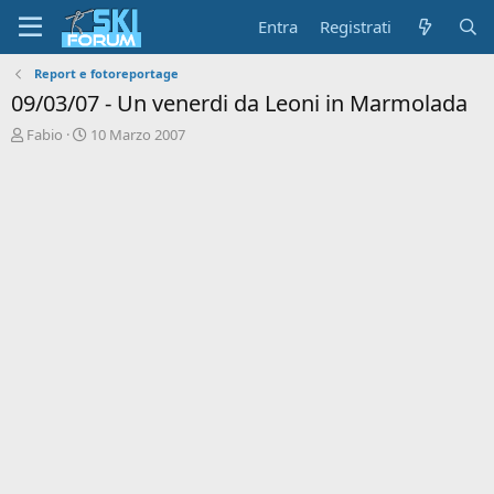
Entra
Registrati
Report e fotoreportage
09/03/07 - Un venerdi da Leoni in Marmolada
A
D
Fabio
10 Marzo 2007
u
a
t
t
o
a
r
d
e
'
d
i
i
n
s
i
c
z
u
i
s
o
s
i
o
n
e