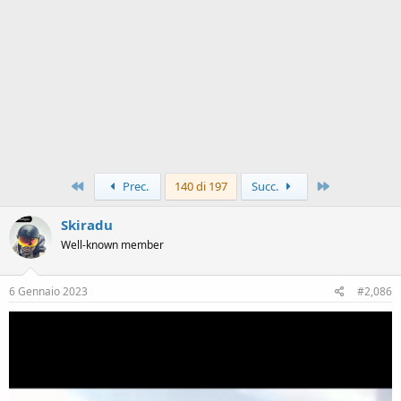
Primo
Ultimo
Prec.
140 di 197
Succ.
Skiradu
Well-known member
6 Gennaio 2023
#2,086