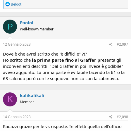
R
Beloot
e
a
c
PaoloL
t
P
i
Well-known member
o
n
s
12 Gennaio 2023
#2,097
:
Dove è che avrei scritto che "è difficile" ?!?
Ho scritto che
la prima parte fino al Graffer p
resenta gli
inconvenienti descritti. "Dal Graffer in poi invece è godibile"
avevo aggiunto. La prima parte è evitabile facendo la 61 o la
63 salendo però con le seggiovie non co con la cabinovia.
kalikalikali
K
Member
14 Gennaio 2023
#2,098
Ragazzi grazie per le vs risposte. In effetti quella dell'ufficio