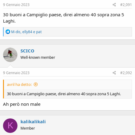
9 Gennaio 2023
#2,091
30 buoni a Campiglio paese, direi almeno 40 sopra zona 5
Laghi.
R
M-dis
,
elly84
e
pat
e
a
c
SCICO
t
i
Well-known member
o
n
s
9 Gennaio 2023
#2,092
:
avril ha detto:
30 buoni a Campiglio paese, direi almeno 40 sopra zona 5 Laghi.
Ah però non male
kalikalikali
K
Member