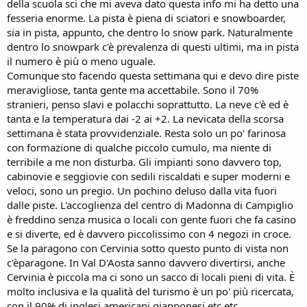
della scuola sci che mi aveva dato questa info mi ha detto una
fesseria enorme. La pista è piena di sciatori e snowboarder,
sia in pista, appunto, che dentro lo snow park. Naturalmente
dentro lo snowpark c'è prevalenza di questi ultimi, ma in pista
il numero è più o meno uguale.
Comunque sto facendo questa settimana qui e devo dire piste
meravigliose, tanta gente ma accettabile. Sono il 70%
stranieri, penso slavi e polacchi soprattutto. La neve c'è ed è
tanta e la temperatura dai -2 ai +2. La nevicata della scorsa
settimana è stata provvidenziale. Resta solo un po' farinosa
con formazione di qualche piccolo cumulo, ma niente di
terribile a me non disturba. Gli impianti sono davvero top,
cabinovie e seggiovie con sedili riscaldati e super moderni e
veloci, sono un pregio. Un pochino deluso dalla vita fuori
dalle piste. L'accoglienza del centro di Madonna di Campiglio
è freddino senza musica o locali con gente fuori che fa casino
e si diverte, ed è davvero piccolissimo con 4 negozi in croce.
Se la paragono con Cervinia sotto questo punto di vista non
c'èparagone. In Val D'Aosta sanno davvero divertirsi, anche
Cervinia è piccola ma ci sono un sacco di locali pieni di vita. È
molto inclusiva e la qualità del turismo è un po' più ricercata,
con il 90% di inglesi americani giapponesi etc etc...