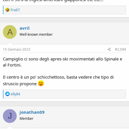
R
Fra67
e
a
c
avril
t
A
i
Well-known member
o
n
s
15 Gennaio 2023
#2,099
:
Campiglio ci sono degli apres-ski movimentati allo Spinale e
al Fortini.
Il centro è un po’ schicchettoso, basta vedere che tipo di
struscio propone
R
elly84
e
a
c
jonathan09
t
J
i
Member
o
n