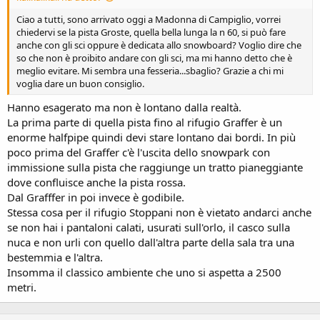
Ciao a tutti, sono arrivato oggi a Madonna di Campiglio, vorrei
chiedervi se la pista Groste, quella bella lunga la n 60, si può fare
anche con gli sci oppure è dedicata allo snowboard? Voglio dire che
so che non è proibito andare con gli sci, ma mi hanno detto che è
meglio evitare. Mi sembra una fesseria...sbaglio? Grazie a chi mi
voglia dare un buon consiglio.
Hanno esagerato ma non è lontano dalla realtà.
La prima parte di quella pista fino al rifugio Graffer è un
enorme halfpipe quindi devi stare lontano dai bordi. In più
poco prima del Graffer c'è l'uscita dello snowpark con
immissione sulla pista che raggiunge un tratto pianeggiante
dove confluisce anche la pista rossa.
Dal Grafffer in poi invece è godibile.
Stessa cosa per il rifugio Stoppani non è vietato andarci anche
se non hai i pantaloni calati, usurati sull'orlo, il casco sulla
nuca e non urli con quello dall'altra parte della sala tra una
bestemmia e l'altra.
Insomma il classico ambiente che uno si aspetta a 2500
metri.