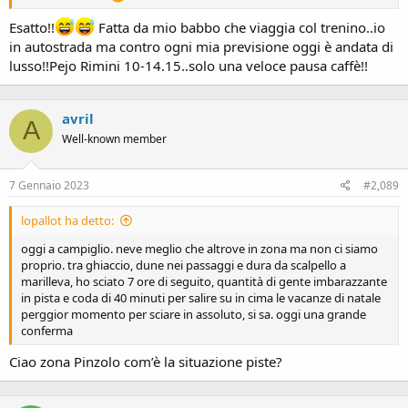
Esatto!!
Fatta da mio babbo che viaggia col trenino..io
in autostrada ma contro ogni mia previsione oggi è andata di
lusso!!Pejo Rimini 10-14.15..solo una veloce pausa caffè!!
avril
A
Well-known member
7 Gennaio 2023
#2,089
lopallot ha detto:
oggi a campiglio. neve meglio che altrove in zona ma non ci siamo
proprio. tra ghiaccio, dune nei passaggi e dura da scalpello a
marilleva, ho sciato 7 ore di seguito, quantità di gente imbarazzante
in pista e coda di 40 minuti per salire su in cima le vacanze di natale
perggior momento per sciare in assoluto, si sa. oggi una grande
conferma
Ciao zona Pinzolo com’è la situazione piste?