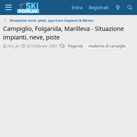
Entra
Registrati
Situazione neve, piste, apertura impianti & Meteo
Campiglio, Folgarida, Marilleva - Situazione
impianti, neve, piste
A
D
T
ron_je
20 Febbraio 2007
folgarida
madonna di campiglio
u
a
a
t
t
g
o
a
r
d
e
'
d
i
i
n
s
i
c
z
u
i
s
o
s
i
o
n
e