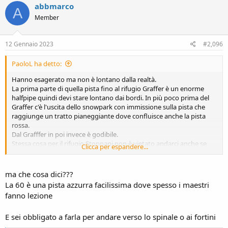
abbmarco
A
Member
12 Gennaio 2023
#2,096
PaoloL ha detto:
Hanno esagerato ma non è lontano dalla realtà.
La prima parte di quella pista fino al rifugio Graffer è un enorme
halfpipe quindi devi stare lontano dai bordi. In più poco prima del
Graffer c'è l'uscita dello snowpark con immissione sulla pista che
raggiunge un tratto pianeggiante dove confluisce anche la pista
rossa.
Dal Grafffer in poi invece è godibile.
Stessa cosa per il rifugio Stoppani non è vietato andarci anche se
Clicca per espandere...
non hai i pantaloni calati, usurati sull'orlo, il casco sulla nuca e non
urli con quello dall'altra parte della sala tra una bestemmia e l'altra.
Insomma il classico ambiente che uno si aspetta a 2500 metri.
ma che cosa dici???
La 60 è una pista azzurra facilissima dove spesso i maestri
fanno lezione
E sei obbligato a farla per andare verso lo spinale o ai fortini