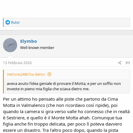
R
Rutor
e
a
c
Elymbo
t
i
Well-known member
o
n
s
13 Febbraio 2026
#9
:
Vettore2480 ha detto:
aveva avuto l’idea geniale di provare il Motta, e per un soffio non
investe in pieno mia figlia che sciava dietro me.
Per un attimo ho pensato alle piste che partono da Cima
Motta in Valmalenco (che non ricordavo così ripide), poi
quando la camera si gira verso valle ho connesso che in realtà
è Sestriere, e quello è il Monte Motta ahah. Comunque tua
figlia anche fin troppo delicata, per poco lì poteva davvero
essere un disastro. Tra l'altro poco dopo, quando la pista