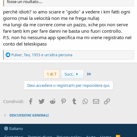
fosse un risultato....
perchè idioti? io amo sciare e "godo" a vedere i km fatti ogni
giorno (mai la velocità non me ne frega nulla)
ma lungi da me correre come un pazzo, xche poi non serve
fare tanti km per fare danni ne basta uno fuori controllo.
P.S. non ho nessuma app specifica ma mi viene registrato nel
conto del teleskipass
R
Pulver
,
Teo
,
1953
e un'altra persona
e
a
c
Ultimo
t
1 di 7
Succ.
i
o
Devi accedere o registrarti per rispondere qui.
n
s
:
Facebook
Twitter
Reddit
Pinterest
Tumblr
WhatsApp
Email
Link
Condividi:
DISCUSSIONI GENERALI
Italiano
R