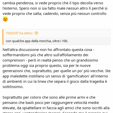
cambia pendenza, si vede proprio che il tipo decolla verso
l'esterno. Spero non si sia fatto male nessun altro lì perché si
vede proprio che salta, cadendo, senza più nessun controllo
TEDOSIT ha detto:
con qualche app della minchia, oltre i 100.
Nell'altra discussione non ho affrontato questa cosa -
soffermandomi più che altro sull'affollamento dei
comprensori - però in realtà penso che un grandissimo
problema oggi sia proprio questo, sia per le nuove
generazioni che, soprattutto, per quelle un po' più vecchie. Ste
app maledette instillano un senso di 'gamification' all'interno
di ambienti in cui la linea che separa il gioco dalla tragedia è
sottilissimo.
Soprattutto per coloro che sono alle prime armi e che
pensano che basti poco per raggiungere velocità medie
elevate, da spiattellare in faccia agli amici che sono iscritti alla
stessa app, vantandosene magari. Secondo me è proprio qui