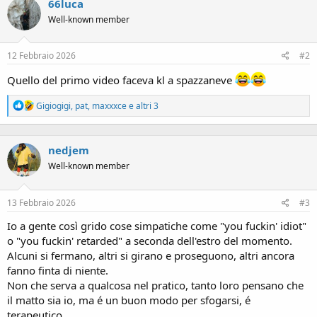
66luca
t
i
Well-known member
o
n
s
12 Febbraio 2026
#2
:
Quello del primo video faceva kl a spazzaneve
R
Gigiogigi
,
pat
,
maxxxce
e altri 3
e
a
c
nedjem
t
i
Well-known member
o
n
s
13 Febbraio 2026
#3
:
Io a gente così grido cose simpatiche come "you fuckin' idiot"
o "you fuckin' retarded" a seconda dell'estro del momento.
Alcuni si fermano, altri si girano e proseguono, altri ancora
fanno finta di niente.
Non che serva a qualcosa nel pratico, tanto loro pensano che
il matto sia io, ma é un buon modo per sfogarsi, é
terapeutico.