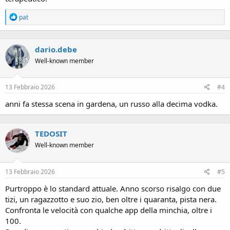
R
pat
e
a
c
dario.debe
t
i
Well-known member
o
n
s
13 Febbraio 2026
#4
:
anni fa stessa scena in gardena, un russo alla decima vodka.
TEDOSIT
Well-known member
13 Febbraio 2026
#5
Purtroppo è lo standard attuale. Anno scorso risalgo con due
tizi, un ragazzotto e suo zio, ben oltre i quaranta, pista nera.
Confronta le velocità con qualche app della minchia, oltre i
100.