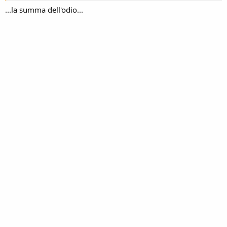
espertissimo, in pieno controllo, per cui non ha avuto alcun
...la summa dell'odio...
problema a calcolare traiettorie, spazi …e tempi del sorpasso!