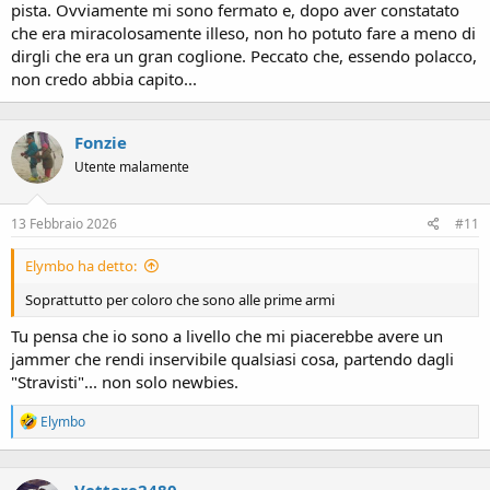
pista. Ovviamente mi sono fermato e, dopo aver constatato
che era miracolosamente illeso, non ho potuto fare a meno di
dirgli che era un gran coglione. Peccato che, essendo polacco,
non credo abbia capito...
Fonzie
Utente malamente
13 Febbraio 2026
#11
Elymbo ha detto:
Soprattutto per coloro che sono alle prime armi
Tu pensa che io sono a livello che mi piacerebbe avere un
jammer che rendi inservibile qualsiasi cosa, partendo dagli
"Stravisti"... non solo newbies.
R
Elymbo
e
a
c
t