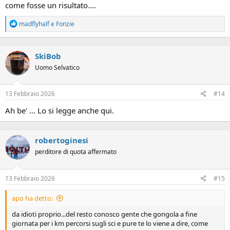
come fosse un risultato....
R
madflyhalf
e
Fonzie
e
a
c
SkiBob
t
i
Uomo Selvatico
o
n
s
13 Febbraio 2026
#14
:
Ah be' ... Lo si legge anche qui.
robertoginesi
perditore di quota affermato
13 Febbraio 2026
#15
apo ha detto:
da idioti proprio...del resto conosco gente che gongola a fine
giornata per i km percorsi sugli sci e pure te lo viene a dire, come