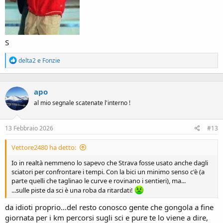
S
R
delta2
e
Fonzie
e
a
c
apo
t
i
al mio segnale scatenate l'interno !
o
n
s
13 Febbraio 2026
#13
:
Vettore2480 ha detto:
Io in realtà nemmeno lo sapevo che Strava fosse usato anche dagli
sciatori per confrontare i tempi. Con la bici un minimo senso c'è (a
parte quelli che taglinao le curve e rovinano i sentieri), ma...
...sulle piste da sci è una roba da ritardati!
da idioti proprio...del resto conosco gente che gongola a fine
giornata per i km percorsi sugli sci e pure te lo viene a dire,