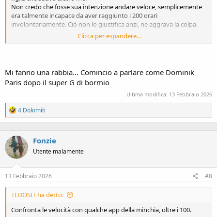
Non credo che fosse sua intenzione andare veloce, semplicemente
era talmente incapace da aver raggiunto i 200 orari
involontariamente. Ciò non lo giustifica anzi, ne aggrava la colpa.
Clicca per espandere...
Mi fanno una rabbia... Comincio a parlare come Dominik
Paris dopo il super G di bormio
Ultima modifica:
13 Febbraio 2026
R
4 Dolomiti
e
a
c
Fonzie
t
i
Utente malamente
o
Ma non finice qui, forse in Susa e dintorni questo sport va molto di
n
moda. Poco tempo dopo, in un nuovo video noi documentiamo
s
13 Febbraio 2026
#8
una situazione simile, stavolta non si tratta di perdita di controllo,
:
ma di prodezze da parte di veri atleti, quindi tanto di cappello.
TEDOSIT ha detto:
Questo secondo video non rende bene, poiché a causa dell’obiettivo
grandangolare sembra che le due sciatrici siano lontane, ma vi
Confronta le velocità con qualche app della minchia, oltre i 100.
assicuro che lo spazio era minimo. Ovviamente questo era un atleta