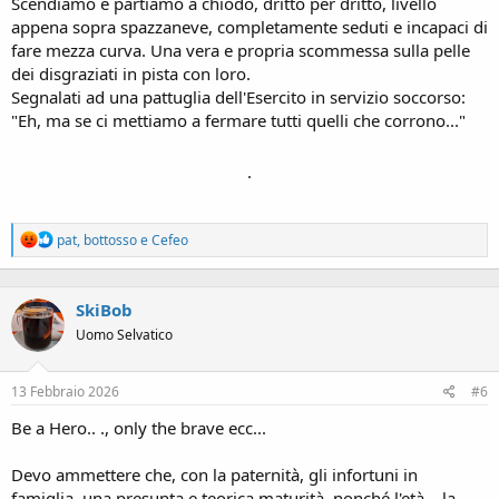
Scendiamo e partiamo a chiodo, dritto per dritto, livello
appena sopra spazzaneve, completamente seduti e incapaci di
fare mezza curva. Una vera e propria scommessa sulla pelle
dei disgraziati in pista con loro.
Segnalati ad una pattuglia dell'Esercito in servizio soccorso:
"Eh, ma se ci mettiamo a fermare tutti quelli che corrono..."
.
R
pat
,
bottosso
e
Cefeo
e
a
c
SkiBob
t
i
Uomo Selvatico
o
n
s
13 Febbraio 2026
#6
:
Be a Hero.. ., only the brave ecc...
Devo ammettere che, con la paternità, gli infortuni in
famiglia, una presunta e teorica maturità, nonché l'età... la