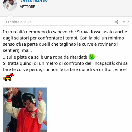
Vettore2480
i
VETTORE
o
n
s
13 Febbraio 2026
#12
:
Io in realtà nemmeno lo sapevo che Strava fosse usato anche
dagli sciatori per confrontare i tempi. Con la bici un minimo
senso c'è (a parte quelli che taglinao le curve e rovinano i
sentieri), ma...
...sulle piste da sci è una roba da ritardati!
Si tratta quindi di un metro di confronto dell'incapacità: chi sa
fare le curve perde, chi non le sa fare quindi va dritto... vince!