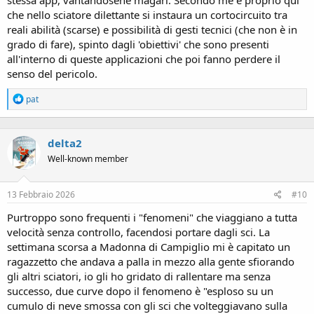
che nello sciatore dilettante si instaura un cortocircuito tra
reali abilità (scarse) e possibilità di gesti tecnici (che non è in
grado di fare), spinto dagli 'obiettivi' che sono presenti
all'interno di queste applicazioni che poi fanno perdere il
senso del pericolo.
R
pat
e
a
c
delta2
t
i
Well-known member
o
n
s
13 Febbraio 2026
#10
:
Purtroppo sono frequenti i "fenomeni" che viaggiano a tutta
velocità senza controllo, facendosi portare dagli sci. La
settimana scorsa a Madonna di Campiglio mi è capitato un
ragazzetto che andava a palla in mezzo alla gente sfiorando
gli altri sciatori, io gli ho gridato di rallentare ma senza
successo, due curve dopo il fenomeno è "esploso su un
cumulo di neve smossa con gli sci che volteggiavano sulla