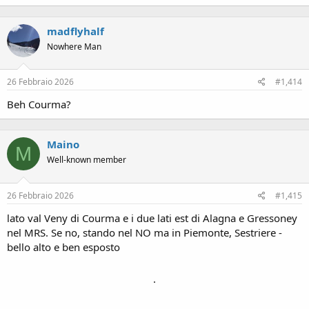
madflyhalf
Nowhere Man
26 Febbraio 2026
#1,414
Beh Courma?
Maino
M
Well-known member
26 Febbraio 2026
#1,415
lato val Veny di Courma e i due lati est di Alagna e Gressoney
nel MRS. Se no, stando nel NO ma in Piemonte, Sestriere -
bello alto e ben esposto
.