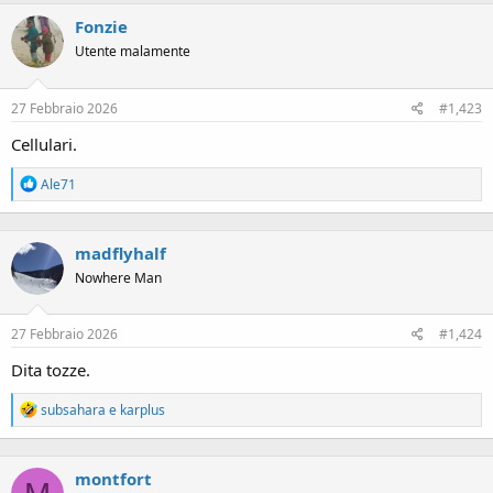
c
Fonzie
t
i
Utente malamente
o
n
s
27 Febbraio 2026
#1,423
:
Cellulari.
R
Ale71
e
a
c
madflyhalf
t
i
Nowhere Man
o
n
s
27 Febbraio 2026
#1,424
:
Dita tozze.
R
subsahara
e
karplus
e
a
c
montfort
t