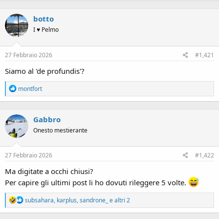
botto
I ♥ Pelmo
27 Febbraio 2026
#1,421
Siamo al 'de profundis'?
R
montfort
e
a
c
Gabbro
t
i
Onesto mestierante
o
n
s
27 Febbraio 2026
#1,422
:
Ma digitate a occhi chiusi?
Per capire gli ultimi post li ho dovuti rileggere 5 volte.
R
subsahara
,
karplus
,
sandrone_
e altri 2
e
a