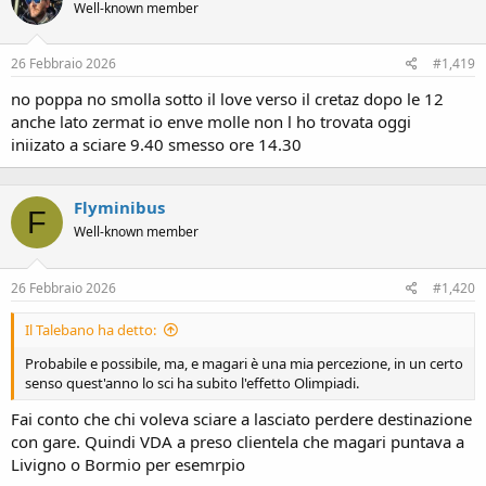
Well-known member
26 Febbraio 2026
#1,419
no poppa no smolla sotto il love verso il cretaz dopo le 12
anche lato zermat io enve molle non l ho trovata oggi
iniizato a sciare 9.40 smesso ore 14.30
Flyminibus
F
Well-known member
26 Febbraio 2026
#1,420
Il Talebano ha detto:
Probabile e possibile, ma, e magari è una mia percezione, in un certo
senso quest'anno lo sci ha subito l'effetto Olimpiadi.
Fai conto che chi voleva sciare a lasciato perdere destinazione
con gare. Quindi VDA a preso clientela che magari puntava a
Livigno o Bormio per esemrpio