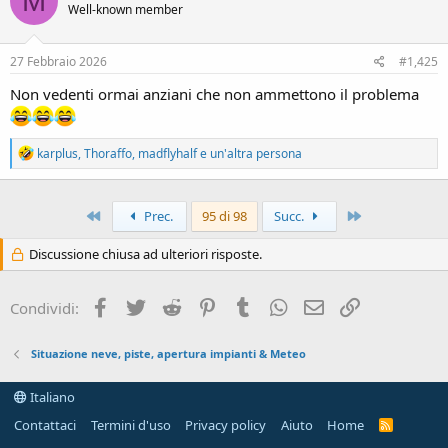
M
i
Well-known member
o
n
s
27 Febbraio 2026
#1,425
:
Non vedenti ormai anziani che non ammettono il problema
R
karplus
,
Thoraffo
,
madflyhalf
e un'altra persona
e
a
c
Primo
Ultimo
t
Prec.
95 di 98
Succ.
i
o
Discussione chiusa ad ulteriori risposte.
n
s
:
Facebook
Twitter
Reddit
Pinterest
Tumblr
WhatsApp
Email
Link
Condividi:
Situazione neve, piste, apertura impianti & Meteo
Italiano
Contattaci
Termini d'uso
Privacy policy
Aiuto
Home
R
S