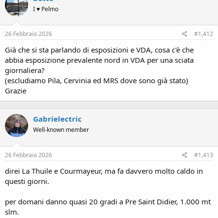
i
I ♥ Pelmo
o
n
s
26 Febbraio 2026
#1,412
:
Già che si sta parlando di esposizioni e VDA, cosa c'è che
abbia esposizione prevalente nord in VDA per una sciata
giornaliera?
(escludiamo Pila, Cervinia ed MRS dove sono già stato)
Grazie
Gabrielectric
Well-known member
26 Febbraio 2026
#1,413
direi La Thuile e Courmayeur, ma fa davvero molto caldo in
questi giorni.
per domani danno quasi 20 gradi a Pre Saint Didier, 1.000 mt
slm.