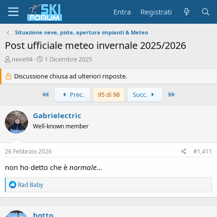
Entra
Registrati
Situazione neve, piste, apertura impianti & Meteo
Post ufficiale meteo invernale 2025/2026
A
D
neve94
1 Dicembre 2025
u
a
t
Discussione chiusa ad ulteriori risposte.
t
o
a
r
d
Primo
Ultimo
Prec.
95 di 98
Succ.
e
'
d
i
Gabrielectric
i
n
Well-known member
s
i
c
z
u
i
26 Febbraio 2026
#1,411
s
o
s
non ho detto che è
normale
...
i
o
R
Rad Baby
n
e
e
a
c
botto
t