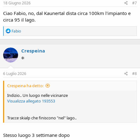
18 Giugno 2026
#7
Ciao Fabio, no, dal Kaunertal dista circa 100km l'impianto e
circa 95 il lago.
R
Fabio
e
a
c
Crespeina
t
i
❄️
o
n
s
6 Luglio 2026
#8
:
Crespeina ha detto:
Indizio.. Un luogo nelle vicinanze
Visualizza allegato 193553
Tracce skialp che finiscono "nel" lago..
Stesso luogo 3 settimane dopo