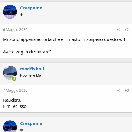
c
Crespeina
t
i
❄️
o
n
s
6 Maggio 2026
#2
:
Mi sono appena accorta che è rimasto in sospeso questo wlf..
Avete voglia di sparare?
madflyhalf
Nowhere Man
7 Maggio 2026
#3
Nauders.
E mi eclisso
Crespeina
❄️