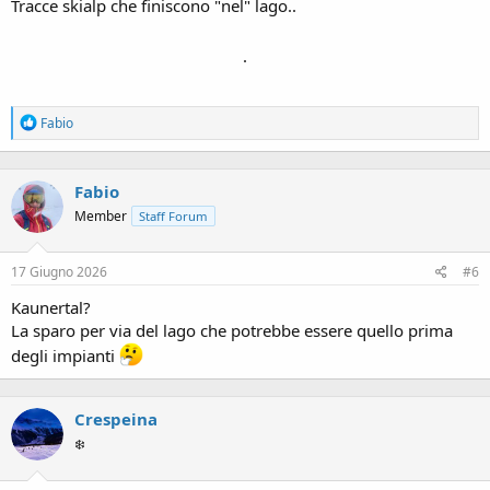
Tracce skialp che finiscono "nel" lago..
.
R
Fabio
e
a
c
Fabio
t
i
Member
Staff Forum
o
n
s
17 Giugno 2026
#6
:
Kaunertal?
La sparo per via del lago che potrebbe essere quello prima
degli impianti
Crespeina
❄️