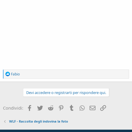
R
Fabio
e
a
c
t
Devi accedere o registrarti per rispondere qui.
i
o
n
Facebook
Twitter
Reddit
Pinterest
Tumblr
WhatsApp
Email
Link
Condividi:
s
:
WLF - Raccolta degli indovina la foto