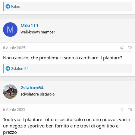
R
Fabio
e
a
c
Miki111
t
M
i
Well-known member
o
n
s
6 Aprile 2025
#2
:
Non capisco, che problemi ci sono a cambiare il plantare?
R
2slalom64
e
a
c
2slalom64
t
i
scivolatore pistarolo
o
n
s
6 Aprile 2025
#3
:
Togli via il plantare rotto e sostituiscilo con uno nuovo , vai in
un negozio sportivo ben fornito e ne trovi di ogni tipo e
prezzo