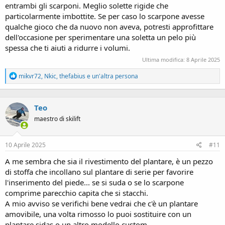
entrambi gli scarponi. Meglio solette rigide che
particolarmente imbottite. Se per caso lo scarpone avesse
qualche gioco che da nuovo non aveva, potresti approfittare
dell'occasione per sperimentare una soletta un pelo più
spessa che ti aiuti a ridurre i volumi.
Ultima modifica:
8 Aprile 2025
R
mikvr72
,
Nkic
,
thefabius
e un'altra persona
e
a
c
Teo
t
i
maestro di skilift
o
n
s
10 Aprile 2025
#11
:
A me sembra che sia il rivestimento del plantare, è un pezzo
di stoffa che incollano sul plantare di serie per favorire
l'inserimento del piede... se si suda o se lo scarpone
comprime parecchio capita che si stacchi.
A mio avviso se verifichi bene vedrai che c'è un plantare
amovibile, una volta rimosso lo puoi sostituire con un
plantare sidas o un altro modello custom.