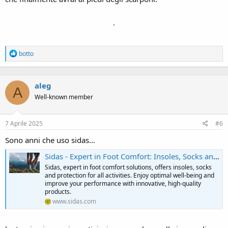
.
R
botto
e
a
c
aleg
t
A
i
Well-known member
o
n
s
7 Aprile 2025
#6
:
Sono anni che uso sidas…
Sidas - Expert in Foot Comfort: Insoles, Socks and Protectors.
Sidas, expert in foot comfort solutions, offers insoles, socks
and protection for all activities. Enjoy optimal well-being and
improve your performance with innovative, high-quality
products.
www.sidas.com