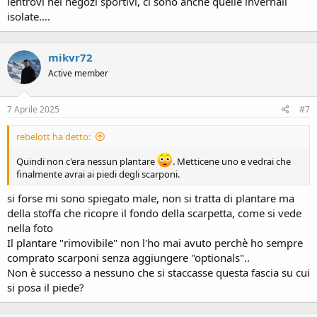
lentrovi nei negozi sportivi, ci sono anche quelle invernali
isolate….
mikvr72
Active member
7 Aprile 2025
#7
rebelott ha detto:
Quindi non c'era nessun plantare
. Metticene uno e vedrai che
finalmente avrai ai piedi degli scarponi.
si forse mi sono spiegato male, non si tratta di plantare ma
della stoffa che ricopre il fondo della scarpetta, come si vede
nella foto
Il plantare "rimovibile" non l'ho mai avuto perchè ho sempre
comprato scarponi senza aggiungere "optionals"..
Non è successo a nessuno che si staccasse questa fascia su cui
si posa il piede?