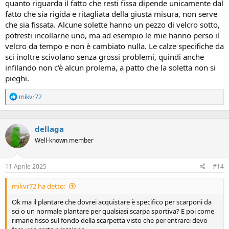
quanto riguarda il fatto che resti fissa dipende unicamente dal
fatto che sia rigida e ritagliata della giusta misura, non serve
che sia fissata. Alcune solette hanno un pezzo di velcro sotto,
potresti incollarne uno, ma ad esempio le mie hanno perso il
velcro da tempo e non è cambiato nulla. Le calze specifiche da
sci inoltre scivolano senza grossi problemi, quindi anche
infilando non c'è alcun prolema, a patto che la soletta non si
pieghi.
R
mikvr72
e
a
c
dellaga
t
i
Well-known member
o
n
s
11 Aprile 2025
#14
:
mikvr72 ha detto:
Ok ma il plantare che dovrei acquistare è specifico per scarponi da
sci o un normale plantare per qualsiasi scarpa sportiva? E poi come
rimane fisso sul fondo della scarpetta visto che per entrarci devo