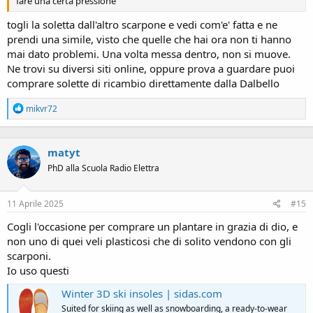
fare una certa pressione
togli la soletta dall'altro scarpone e vedi com'e' fatta e ne
prendi una simile, visto che quelle che hai ora non ti hanno
mai dato problemi. Una volta messa dentro, non si muove.
Ne trovi su diversi siti online, oppure prova a guardare puoi
comprare solette di ricambio direttamente dalla Dalbello
R
mikvr72
e
a
c
matyt
t
i
PhD alla Scuola Radio Elettra
o
n
s
11 Aprile 2025
#15
:
Cogli l'occasione per comprare un plantare in grazia di dio, e
non uno di quei veli plasticosi che di solito vendono con gli
scarponi.
Io uso questi
Winter 3D ski insoles | sidas.com
Suited for skiing as well as snowboarding, a ready-to-wear