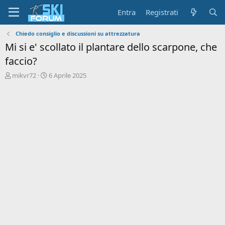
Entra
Registrati
Chiedo consiglio e discussioni su attrezzatura
Mi si e' scollato il plantare dello scarpone, che
faccio?
A
D
mikvr72
6 Aprile 2025
u
a
t
t
o
a
r
d
e
'
d
i
i
n
s
i
c
z
u
i
s
o
s
i
o
n
e