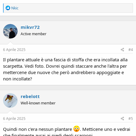
R
Nkic
e
a
c
mikvr72
t
i
Active member
o
n
s
6 Aprile 2025
#4
:
Il plantare attuale è una fascia di stoffa che era incollata alla
scarpetta. Vedi foto. Dovrei quindi staccare anche l'altra per
mettercene due nuove che però andrebbero appoggiate e
non incollate?
rebelott
Well-known member
6 Aprile 2025
#5
Quindi non c'era nessun plantare
. Metticene uno e vedrai
che finalmente avrai ai piedi degli scarponi.