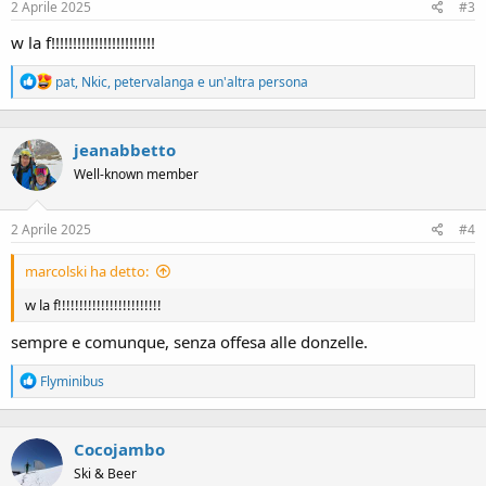
2 Aprile 2025
#3
:
w la f!!!!!!!!!!!!!!!!!!!!!!!!
R
pat
,
Nkic
,
petervalanga
e un'altra persona
e
a
c
jeanabbetto
t
i
Well-known member
o
n
s
2 Aprile 2025
#4
:
marcolski ha detto:
w la f!!!!!!!!!!!!!!!!!!!!!!!!
sempre e comunque, senza offesa alle donzelle.
R
Flyminibus
e
a
c
Cocojambo
t
i
Ski & Beer
o