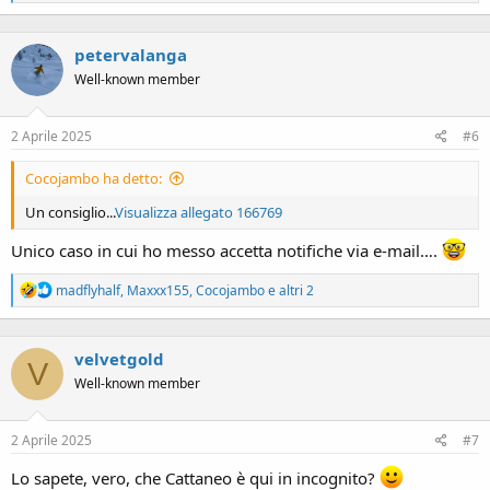
e
a
c
petervalanga
t
i
Well-known member
o
n
s
2 Aprile 2025
#6
:
Cocojambo ha detto:
Un consiglio...
Visualizza allegato 166769
Unico caso in cui ho messo accetta notifiche via e-mail….
R
madflyhalf
,
Maxxx155
,
Cocojambo
e altri 2
e
a
c
velvetgold
t
V
i
Well-known member
o
n
s
2 Aprile 2025
#7
:
Lo sapete, vero, che Cattaneo è qui in incognito?