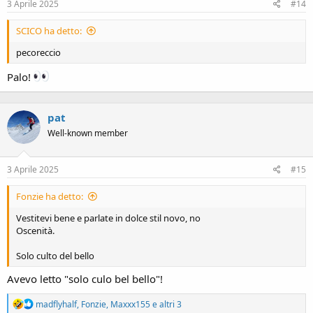
3 Aprile 2025
#14
:
SCICO ha detto:
pecoreccio
Palo!
pat
Well-known member
3 Aprile 2025
#15
Fonzie ha detto:
Vestitevi bene e parlate in dolce stil novo, no
Oscenità.
Solo culto del bello
Avevo letto "solo culo bel bello"!
R
madflyhalf
,
Fonzie
,
Maxxx155
e altri 3