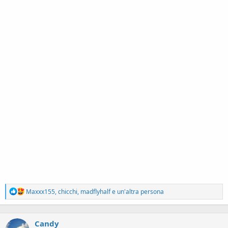
R
Maxxx155
,
chicchi
,
madflyhalf
e un'altra persona
e
a
c
Candy
t