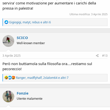
servira' come motivazione per aumentare i carichi della
pressa in palestra!
Ultima modifica:
3 Aprile 2025
R
Gigiogigi
,
matyt
,
rebus
e altri 6
e
a
c
SCICO
t
i
Well-known member
o
n
s
3 Aprile 2025
#13
:
Però non buttiamola sulla filosofia ora....restiamo sul
pecoreccio!
R
Ranger
,
madflyhalf
,
2slalom64
e altri 7
e
a
c
Fonzie
t
i
Utente malamente
o
n
s