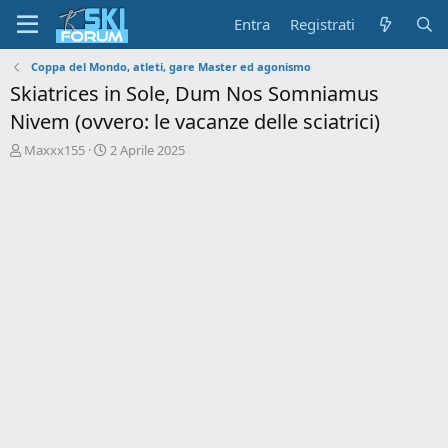
Entra
Registrati
Coppa del Mondo, atleti, gare Master ed agonismo
Skiatrices in Sole, Dum Nos Somniamus
Nivem (ovvero: le vacanze delle sciatrici)
A
D
Maxxx155
2 Aprile 2025
u
a
t
t
o
a
r
d
e
'
d
i
i
n
s
i
c
z
u
i
s
o
s
i
o
n
e