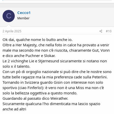
e
a
c
Cecco1
t
C
i
Member
o
n
s
2 Aprile 2025
#10
:
Ok dai, qualche nome lo butto anche io.
Oltre a Her Majesty, che nella foto in calce ha provato a venir
male ma secondo me non c'è riuscita, chiaramente Gut, Vonn
e dico anche Puchner e Slokar.
Le 2 vichinghe Lie e Stjernesund sicuramente si notano non
solo x il talento.
Con un pò di orgoglio nazionale si può dire che le nostre sono
tutte belle ragazze ma la mia preferenza cade sulla Peterlini.
Tornando in Svizzera guardo Gisin con interesse non solo
sportivo (ciao Finferlo!): è vero non è una Miss ma non c'è
solo la bellezza oggettiva a questo mondo.
Guardando al passato dico Weirather.
Sicuramente qualcuna l'ho dimenticata ma lascio spazio
anche ad altri