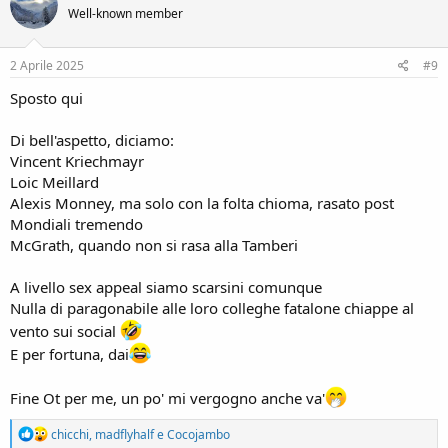
i
Well-known member
o
n
s
2 Aprile 2025
#9
:
Sposto qui
Di bell'aspetto, diciamo:
Vincent Kriechmayr
Loic Meillard
Alexis Monney, ma solo con la folta chioma, rasato post
Mondiali tremendo
McGrath, quando non si rasa alla Tamberi
A livello sex appeal siamo scarsini comunque
Nulla di paragonabile alle loro colleghe fatalone chiappe al
vento sui social
E per fortuna, dai
Fine Ot per me, un po' mi vergogno anche va'
R
chicchi
,
madflyhalf
e
Cocojambo