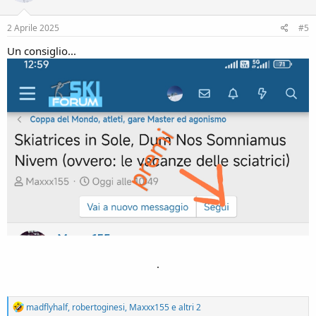
n
s
2 Aprile 2025
#5
:
Un consiglio...
.
R
madflyhalf
,
robertoginesi
,
Maxxx155
e altri 2