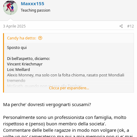
Maxxx155
Teaching passion
3 Aprile 2025
#12
Candy ha detto:
Sposto qui
Di bell'aspetto, diciamo:
Vincent Kriechmayr
Loic Meillard
Alexis Monney, ma solo con la folta chioma, rasato post Mondiali
tremendo
McGrath, quando non si rasa alla Tamberi
Clicca per espandere...
A livello sex appeal siamo scarsini comunque
Nulla di paragonabile alle loro colleghe fatalone chiappe al vento sui
Ma perche' dovresti vergognarti scusami?
social
E per fortuna, dai
Personalmente sono un professionista con famiglia, molto
rispettoso e (penso) buon membro della societa'.
Fine Ot per me, un po' mi vergogno anche va'
Commentare delle belle ragazze in modo non volgare (ok, a
volte un po' cameratesco ma qui a mia memoria non si e' mai