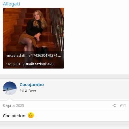
Allegati
mikaelashiffrin_1743630479274.jpg
141.8 KB · Visualizzazioni: 490
Cocojambo
Ski & Beer
3 Aprile 2025
#11
Che piedoni