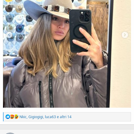
R
Nkic
,
Gigiogigi
,
luca63
e altri 14
e
a
c