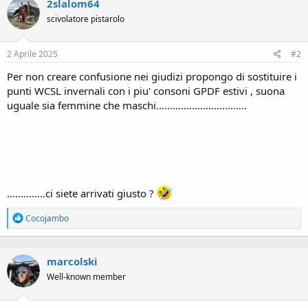
2slalom64
t
i
scivolatore pistarolo
o
n
s
2 Aprile 2025
#2
:
Per non creare confusione nei giudizi propongo di sostituire i
punti WCSL invernali con i piu' consoni GPDF estivi , suona
uguale sia femmine che maschi.................................
..............ci siete arrivati giusto ?
R
Cocojambo
e
a
c
marcolski
t
i
Well-known member
o
n
s