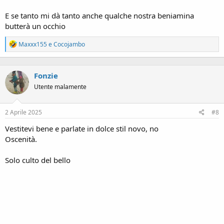
E se tanto mi dà tanto anche qualche nostra beniamina
butterà un occhio
R
Maxxx155
e
Cocojambo
e
a
c
Fonzie
t
i
Utente malamente
o
n
s
2 Aprile 2025
#8
:
Vestitevi bene e parlate in dolce stil novo, no
Oscenità.
Solo culto del bello