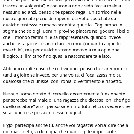
trascesi in volgarita') e con ironia non credo faccia male a
nessuno ed anzi, penso che spesso regali un sorriso nelle
nostre giornate piene di impegni e a volte costellate da
qualche tristezza e umana sconfitta qui e la'. Togliamoci lo
stigma che solo gli uomini provino piacere nel godere il bello
che il mondo femminile sa rappresentare, quando invece
anche le ragazze lo sanno fare eccome (riguardo a quello
maschile), ma per qualche strano motivo a mia opinione
illogico, si limitano fino quasi a nascondere tale lato.
Abbiamo molte cose che ci dividono: penso che saremmo in
tanti a gioire se invece, per una volta, ci focalizzassimo su
qualcosa che ci unisse, con ironia, divertimento e rispetto.
Nessun uomo dotato di cervello decentemente funzionante
penserebbe mai male di una ragazza che dicesse "oh, che figo
quello sciatore" anzi, penso saremmo tutti felici di vedere che
su alcune cose possiamo essere uguali.
Ergo: partecipa anche tu, anche voi ragazze! Vorra' dire che a
noi maschietti, vedere qualche quadricipite importante