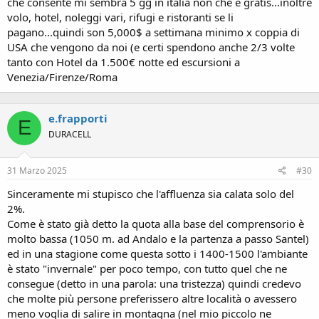
che consente mi sembra 5 gg in italia non che è gratis...inoltre
volo, hotel, noleggi vari, rifugi e ristoranti se li
pagano...quindi son 5,000$ a settimana minimo x coppia di
USA che vengono da noi (e certi spendono anche 2/3 volte
tanto con Hotel da 1.500€ notte ed escursioni a
Venezia/Firenze/Roma
e.frapporti
E
DURACELL
31 Marzo 2025
#30
Sinceramente mi stupisco che l'affluenza sia calata solo del
2%.
Come è stato già detto la quota alla base del comprensorio è
molto bassa (1050 m. ad Andalo e la partenza a passo Santel)
ed in una stagione come questa sotto i 1400-1500 l'ambiante
è stato "invernale" per poco tempo, con tutto quel che ne
consegue (detto in una parola: una tristezza) quindi credevo
che molte più persone preferissero altre località o avessero
meno voglia di salire in montagna (nel mio piccolo ne