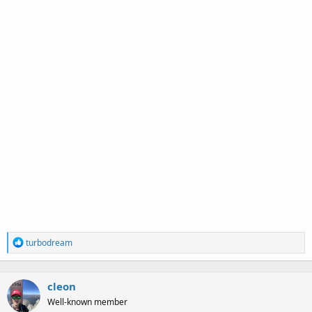
R
turbodream
e
a
c
cleon
t
i
Well-known member
o