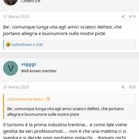
Coldest Ice
31 Marzo 2025
#19
Be’, comunque lunga vita agli amici sciatori dell’est, che
portano allegria e buonumore sulle nostre piste
R
turbodream
e
Edo
e
a
c
vigggi
t
V
i
Well-known member
o
n
s
31 Marzo 2025
#20
:
subsahara ha detto:
Be’, comunque lunga vita agli amici sciatori dell’est, che portano
allegria e buonumore sulle nostre piste
Il turismo è la prima industria trentina... e come tale viene
gestita da seri professionisti.... non è che una mattina ci si
sveglia e si decide oggi portiamo polacchi... domani cechi