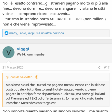
No.. è l'esatto contrario...gli stranieri pagano molto di più alla
fine... devono dormire... devono mangiare... visitano le città
vicine .... comprano ricordi e souvenir...
il turismo in Trentino porta MILIARDI DI EURO (non milioni)...
non è che viene improvvisato...
R
matly
,
Fabio
,
karplus
e un'altra persona
e
a
c
vigggi
t
V
i
Well-known member
o
n
s
31 Marzo 2025
#17
:
giucos20 ha detto:
Ma siamo sicuri che i turisti est pagano meno? Penso che lo skipass
costi uguale x tutti. Giusto sugli hotel+ viaggio vuoto x pieno
pagato in anticipo forse risparmiano qualcosa ( ma come gli italiani
col Premiere ed il 3x2 od offerte simili ). . Io nei park ho visto tante
Porsche e Mercedes con targa est
Non importa quanto pagano un singolo servizio... ma quanto