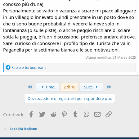
conosco più d'una)
Personalmente se vado in vacanza a sciare mi piace alloggiare
in un villaggio innevato quindi prenotare in un posto dove so
che ci sono buone probabilità di vedere la neve solo in
lontananza (o sulle piste), o anche peggio rischiare di sciare
sotta la pioggia, è fuori discussione, preferisco andare altrove.
Sarei curioso di conoscere il profilo tipo del turista che va in
Paganella per la settimana bianca e le sue motivazioni.
Ultima modifica:
31 Marzo 2025
R
Fabio
e
turbodream
e
a
c
Primo
Ultimo
t
Prec.
2 di 18
Succ.
i
o
Devi accedere o registrarti per rispondere qui.
n
s
:
Facebook
Twitter
Reddit
Pinterest
Tumblr
WhatsApp
Email
Link
Condividi:
Località italiane