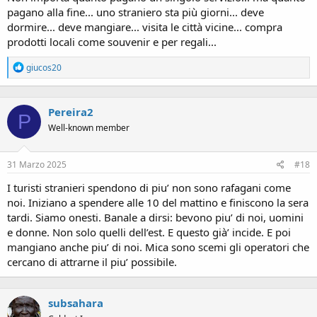
pagano alla fine... uno straniero sta più giorni... deve
dormire... deve mangiare... visita le città vicine... compra
prodotti locali come souvenir e per regali...
R
giucos20
e
a
c
Pereira2
t
P
i
Well-known member
o
n
s
31 Marzo 2025
#18
:
I turisti stranieri spendono di piu’ non sono rafagani come
noi. Iniziano a spendere alle 10 del mattino e finiscono la sera
tardi. Siamo onesti. Banale a dirsi: bevono piu’ di noi, uomini
e donne. Non solo quelli dell’est. E questo già’ incide. E poi
mangiano anche piu’ di noi. Mica sono scemi gli operatori che
cercano di attrarne il piu’ possibile.
subsahara