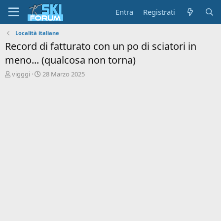
Entra
Registrati
Località italiane
Record di fatturato con un po di sciatori in
meno... (qualcosa non torna)
A
D
vigggi
28 Marzo 2025
u
a
t
t
o
a
r
d
e
'
d
i
i
n
s
i
c
z
u
i
s
o
s
i
o
n
e