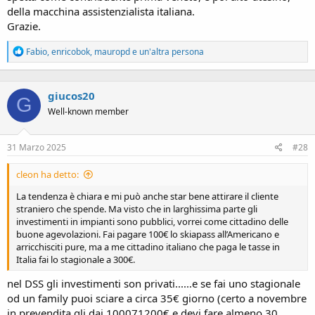
della macchina assistenzialista italiana.
Grazie.
R
Fabio
,
enricobok
,
mauropd
e un'altra persona
e
a
c
giucos20
t
G
i
Well-known member
o
n
s
31 Marzo 2025
#28
:
cleon ha detto:
La tendenza è chiara e mi può anche star bene attirare il cliente
straniero che spende. Ma visto che in larghissima parte gli
investimenti in impianti sono pubblici, vorrei come cittadino delle
buone agevolazioni. Fai pagare 100€ lo skiapass all’Americano e
arricchisciti pure, ma a me cittadino italiano che paga le tasse in
Italia fai lo stagionale a 300€.
nel DSS gli investimenti son privati......e se fai uno stagionale
od un family puoi sciare a circa 35€ giorno (certo a novembre
in prevendita gli dai 100071200€ e devi fare almeno 30