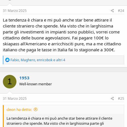
n
s
31 Marzo 2025
#24
:
La tendenza è chiara e mi può anche star bene attirare il
cliente straniero che spende. Ma visto che in larghissima
parte gli investimenti in impianti sono pubblici, vorrei come
cittadino delle buone agevolazioni. Fai pagare 100€ lo
skiapass all’Americano e arricchisciti pure, ma a me cittadino
italiano che paga le tasse in Italia fai lo stagionale a 300€.
R
Fabio
,
Maghero
,
enricobok
e altri 4
e
a
c
1953
t
1
i
Well-known member
o
n
s
31 Marzo 2025
#25
:
cleon ha detto:
La tendenza è chiara e mi può anche star bene attirare il cliente
straniero che spende. Ma visto che in larghissima parte gli