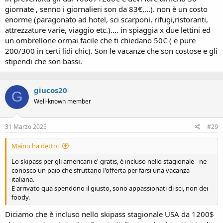
giornate , senno i giornalieri son da 83€....). non è un costo
enorme (paragonato ad hotel, sci scarponi, rifugi,ristoranti,
attrezzature varie, viaggio etc.).... in spiaggia x due lettini ed
un ombrellone ormai facile che ti chiedano 50€ ( e pure
200/300 in certi lidi chic). Son le vacanze che son costose e gli
stipendi che son bassi.
giucos20
G
Well-known member
31 Marzo 2025
#29
Maino ha detto:
Lo skipass per gli americani e' gratis, è incluso nello stagionale - ne
conosco un paio che sfruttano l'offerta per farsi una vacanza
italiana.
E arrivato qua spendono il giusto, sono appassionati di sci, non dei
foody.
Diciamo che è incluso nello skipass stagionale USA da 1200$