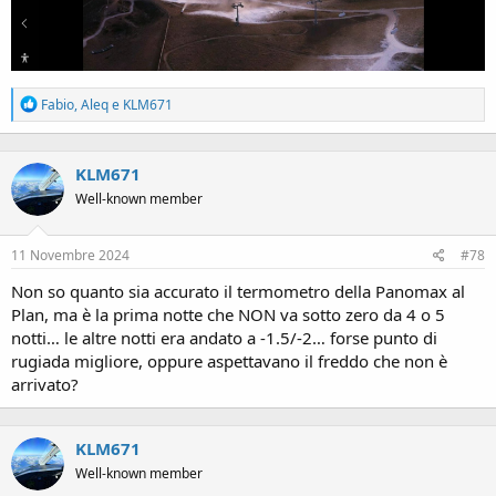
R
Fabio
,
Aleq
e
KLM671
e
a
c
KLM671
t
i
Well-known member
o
n
s
11 Novembre 2024
#78
:
Non so quanto sia accurato il termometro della Panomax al
Plan, ma è la prima notte che NON va sotto zero da 4 o 5
notti… le altre notti era andato a -1.5/-2… forse punto di
rugiada migliore, oppure aspettavano il freddo che non è
arrivato?
KLM671
Well-known member