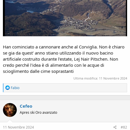
Han cominciato a cannonare anche al Corviglia. Non è chiaro
se gia da quest' anno stiano utilizzando il nuovo bacino
artificiale costruito durante l'estate, Lej Nair Pitschen. Non
credo perché l'idea è di alimentarlo con le acque di
scioglimento dalle cime soprastanti
Ultima modifica:
11 Novembre 2024
R
Fabio
e
a
c
Cefeo
t
i
Apres ski Oro avanzato
o
n
s
11 Novembre 2024
#82
: