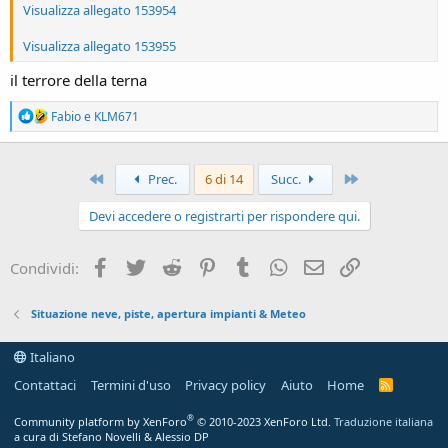
Visualizza allegato 153954
Visualizza allegato 153955
il terrore della terna
R
Fabio
e
KLM671
e
a
c
Primo
Ultimo
t
Prec.
6 di 14
Succ.
i
o
Devi accedere o registrarti per rispondere qui.
n
s
:
Facebook
Twitter
Reddit
Pinterest
Tumblr
WhatsApp
Email
Link
Condividi:
Situazione neve, piste, apertura impianti & Meteo
Italiano
Contattaci
Termini d'uso
Privacy policy
Aiuto
Home
R
S
S
®
Community platform by XenForo
© 2010-2023 XenForo Ltd.
Traduzione italiana
a cura di Stefano Novelli & Alessio DP