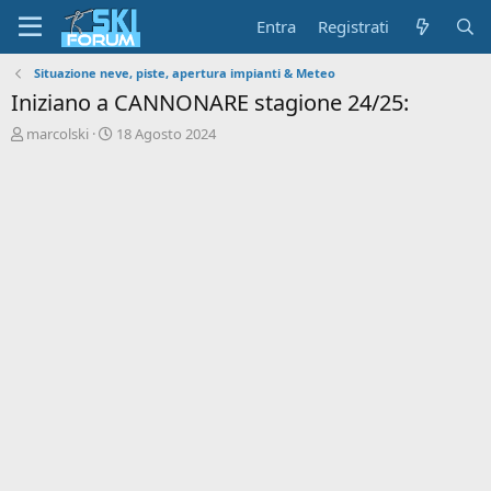
Entra
Registrati
Situazione neve, piste, apertura impianti & Meteo
Iniziano a CANNONARE stagione 24/25:
A
D
marcolski
18 Agosto 2024
u
a
t
t
o
a
r
d
e
'
d
i
i
n
s
i
c
z
u
i
s
o
s
i
o
n
e