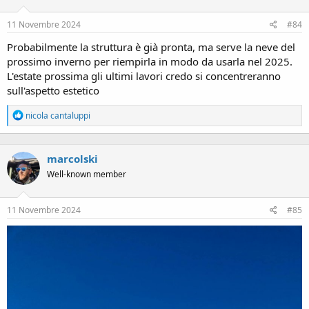
n
s
11 Novembre 2024
#84
:
Probabilmente la struttura è già pronta, ma serve la neve del
prossimo inverno per riempirla in modo da usarla nel 2025.
L'estate prossima gli ultimi lavori credo si concentreranno
sull'aspetto estetico
R
nicola cantaluppi
e
a
c
marcolski
t
i
Well-known member
o
n
s
11 Novembre 2024
#85
: