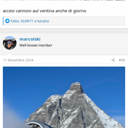
accesi cannoni aul ventina anche di giorno
R
Fabio
,
KLM671
e
karplus
e
a
c
marcolski
t
i
Well-known member
o
n
s
11 Novembre 2024
#86
: