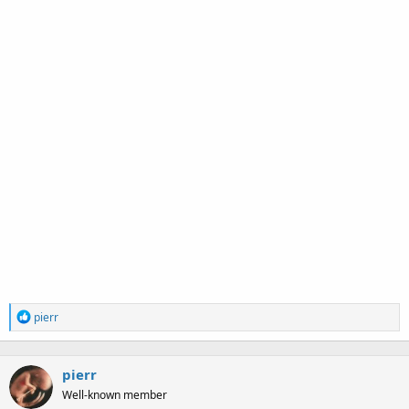
R
pierr
e
a
c
pierr
t
i
Well-known member
o