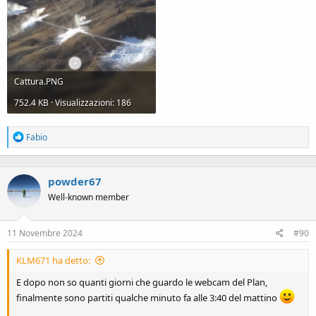
Cattura.PNG
752.4 KB · Visualizzazioni: 186
R
Fabio
e
a
c
powder67
t
i
Well-known member
o
n
s
11 Novembre 2024
#90
:
KLM671 ha detto:
E dopo non so quanti giorni che guardo le webcam del Plan,
finalmente sono partiti qualche minuto fa alle 3:40 del mattino