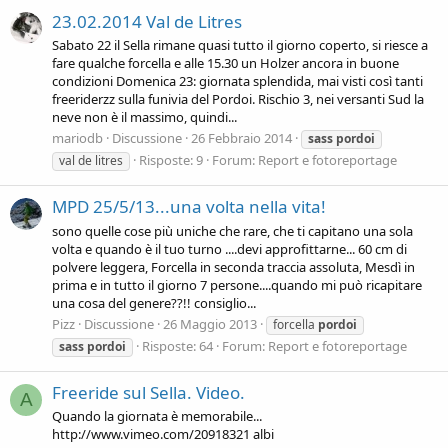
23.02.2014 Val de Litres
Sabato 22 il Sella rimane quasi tutto il giorno coperto, si riesce a
fare qualche forcella e alle 15.30 un Holzer ancora in buone
condizioni Domenica 23: giornata splendida, mai visti così tanti
freeriderzz sulla funivia del Pordoi. Rischio 3, nei versanti Sud la
neve non è il massimo, quindi...
mariodb
Discussione
26 Febbraio 2014
sass
pordoi
Risposte: 9
Forum:
Report e fotoreportage
val de litres
MPD 25/5/13...una volta nella vita!
sono quelle cose più uniche che rare, che ti capitano una sola
volta e quando è il tuo turno ....devi approfittarne... 60 cm di
polvere leggera, Forcella in seconda traccia assoluta, Mesdì in
prima e in tutto il giorno 7 persone....quando mi può ricapitare
una cosa del genere??!! consiglio...
Pizz
Discussione
26 Maggio 2013
forcella
pordoi
Risposte: 64
Forum:
Report e fotoreportage
sass
pordoi
Freeride sul Sella. Video.
A
Quando la giornata è memorabile...
http://www.vimeo.com/20918321 albi