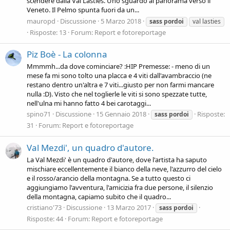
scendere dalla Val Lasties. Uno sguardo al panorama verso il
Veneto. Il Pelmo spunta fuori da un...
mauropd
Discussione
5 Marzo 2018
sass
pordoi
val lasties
Risposte: 13
Forum:
Report e fotoreportage
Piz Boè - La colonna
Mmmmh...da dove cominciare? :HIP Premesse: - meno di un
mese fa mi sono tolto una placca e 4 viti dall'avambraccio (ne
restano dentro un'altra e 7 viti...giusto per non farmi mancare
nulla :D). Visto che nel toglierle le viti si sono spezzate tutte,
nell'ulna mi hanno fatto 4 bei carotaggi...
spino71
Discussione
15 Gennaio 2018
Risposte:
sass
pordoi
31
Forum:
Report e fotoreportage
Val Mezdi', un quadro d'autore.
La Val Mezdi' è un quadro d'autore, dove l'artista ha saputo
mischiare eccellentemente il bianco della neve, l'azzurro del cielo
e il rosso/arancio della montagna. Se a tutto questo ci
aggiungiamo l'avventura, l'amicizia fra due persone, il silenzio
della montagna, capiamo subito che il quadro...
cristiano'73
Discussione
13 Marzo 2017
sass
pordoi
Risposte: 44
Forum:
Report e fotoreportage