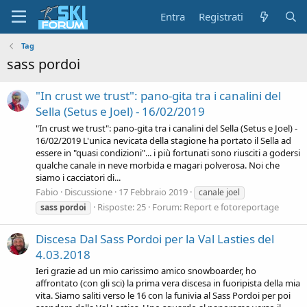
Entra
Registrati
Tag
sass pordoi
"In crust we trust": pano-gita tra i canalini del
Sella (Setus e Joel) - 16/02/2019
"In crust we trust": pano-gita tra i canalini del Sella (Setus e Joel) -
16/02/2019 L'unica nevicata della stagione ha portato il Sella ad
essere in "quasi condizioni"... i più fortunati sono riusciti a godersi
qualche canale in neve morbida e magari polverosa. Noi che
siamo i cacciatori di...
Fabio
Discussione
17 Febbraio 2019
canale joel
Risposte: 25
Forum:
Report e fotoreportage
sass
pordoi
Discesa Dal Sass Pordoi per la Val Lasties del
4.03.2018
Ieri grazie ad un mio carissimo amico snowboarder, ho
affrontato (con gli sci) la prima vera discesa in fuoripista della mia
vita. Siamo saliti verso le 16 con la funivia al Sass Pordoi per poi