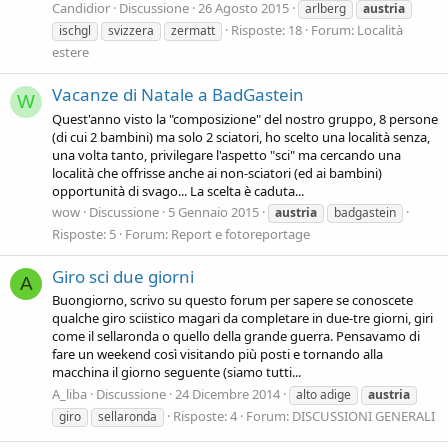
Candidior
Discussione
26 Agosto 2015
arlberg
austria
Risposte: 18
Forum:
Località
ischgl
svizzera
zermatt
estere
Vacanze di Natale a BadGastein
W
Quest'anno visto la "composizione" del nostro gruppo, 8 persone
(di cui 2 bambini) ma solo 2 sciatori, ho scelto una località senza,
una volta tanto, privilegare l'aspetto "sci" ma cercando una
località che offrisse anche ai non-sciatori (ed ai bambini)
opportunità di svago... La scelta è caduta...
wow
Discussione
5 Gennaio 2015
austria
badgastein
Risposte: 5
Forum:
Report e fotoreportage
Giro sci due giorni
A
Buongiorno, scrivo su questo forum per sapere se conoscete
qualche giro sciistico magari da completare in due-tre giorni, giri
come il sellaronda o quello della grande guerra. Pensavamo di
fare un weekend così visitando più posti e tornando alla
macchina il giorno seguente (siamo tutti...
A_liba
Discussione
24 Dicembre 2014
alto adige
austria
Risposte: 4
Forum:
DISCUSSIONI GENERALI
giro
sellaronda