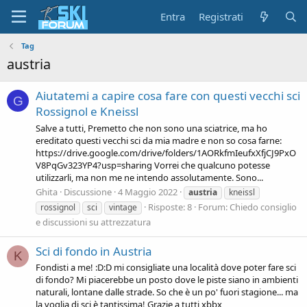
Entra
Registrati
Tag
austria
Aiutatemi a capire cosa fare con questi vecchi sci
G
Rossignol e Kneissl
Salve a tutti, Premetto che non sono una sciatrice, ma ho
ereditato questi vecchi sci da mia madre e non so cosa farne:
https://drive.google.com/drive/folders/1AORkfmIeufxXfjCJ9PxO
V8PqGv323YP4?usp=sharing Vorrei che qualcuno potesse
utilizzarli, ma non me ne intendo assolutamente. Sono...
Ghita
Discussione
4 Maggio 2022
austria
kneissl
Risposte: 8
Forum:
Chiedo consiglio
rossignol
sci
vintage
e discussioni su attrezzatura
Sci di fondo in Austria
K
Fondisti a me! :D:D mi consigliate una località dove poter fare sci
di fondo? Mi piacerebbe un posto dove le piste siano in ambienti
naturali, lontane dalle strade. So che è un po' fuori stagione... ma
la voglia di sci è tantissima! Grazie a tutti xbbx