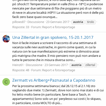
pó :shock:!!! Temperature polari in valle (fino a -18°C) e poderose
nevicate per due settimane di fila che poggiano piú di un metro
di neve in alcune localitá :HIP!!! La situazione peró non é delle piú
facili: zero base quasi ovunque...
pillows87
Discussione
23 Gennaio 2017
austria
tirolo
Risposte: 33
Forum:
Report e fotoreportage
Una Zillertal in gran spolvero, 15-20.1.2017
Non è facile iniziare a scrivere il racconto di una settimana di
vacanza sulle nevi austriache, in giorni come questi, in cui la
natura con le sue manifestazioni più estreme si dimostra assai
più matrigna che madre. Il mio pensiero non può non andare a
tutte le persone che in misura diversa sono...
Heinz61
Discussione
23 Gennaio 2017
austria
zillertal
Risposte: 48
Forum:
Report e fotoreportage
Zermatt vs Arlberg+Paznautal a Capodanno
C
Per la prossima settimana bianca ( dal 26.12.15 al 2.1.16) sto
vagliando due mete: 1) Zermatt, dove non sono mai stato e di cui
ho letto molto bene (in particolare, farei base a Tasch, in
appartamento) Sono solo un po' perplesso sui costi ( lo skipass,
in particolare, costa MOLTO di più...