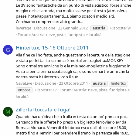
Le 3V sono fantastiche da un punto di vista sciistico, forse anche
meglio del sellaronda, ma molto scarse per il resto (atmosfera,
paese, hotel/appartamenti...). Siamo sciatori medio alti.
Cerchiamo comprensori abb grandi...
leverage
Discussione
22 Gennaio 2012
Risposte: 91
austria
Forum:
Austria: neve, piste, fuoripista e località
Hintertux, 15-16 Ottobre 2011
G
Alla fine ce l'ho fatta, anche quest'anno l'apertura della stagione
è stata perfetta! La scimmia è morta! :mitraglietta::MONKEY
Sono ormai tre anni che io e la mia neo-mogliettina fuggiamo in
Austria per la prima uscita sugli sci, e sono ormai tre anni che la
nostra meta è Hintertux, con il suo...
GavaLive
Discussione
23 Ottobre 2011
austria
hintertux
Risposte: 17
Forum:
Austria: neve, piste, fuoripista e
ottobre
località
Zillertal toccata e fuga!
M
Quando hai un'idea che ti frulla in testa da un po' prima o poi...
Cercando fra le offerte ho preso un biglietto ferroviario a/r da
Roma a Monaco. Venerdì 4 febbraio esco dall'ufficio ore 18.00,
metro fino a Termini per prendere il treno in partenza alle 19.05.