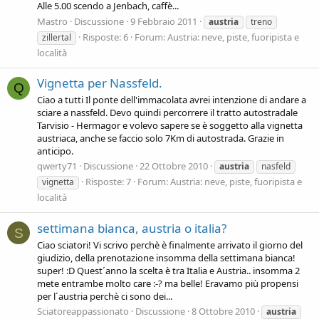
Alle 5.00 scendo a Jenbach, caffè...
Mastro
Discussione
9 Febbraio 2011
austria
treno
Risposte: 6
Forum:
Austria: neve, piste, fuoripista e
zillertal
località
Vignetta per Nassfeld.
Q
Ciao a tutti Il ponte dell'immacolata avrei intenzione di andare a
sciare a nassfeld. Devo quindi percorrere il tratto autostradale
Tarvisio - Hermagor e volevo sapere se è soggetto alla vignetta
austriaca, anche se faccio solo 7Km di autostrada. Grazie in
anticipo.
qwerty71
Discussione
22 Ottobre 2010
austria
nasfeld
Risposte: 7
Forum:
Austria: neve, piste, fuoripista e
vignetta
località
settimana bianca, austria o italia?
S
Ciao sciatori! Vi scrivo perchè è finalmente arrivato il giorno del
giudizio, della prenotazione insomma della settimana bianca!
super! :D Quest´anno la scelta è tra Italia e Austria.. insomma 2
mete entrambe molto care :-? ma belle! Eravamo più propensi
per l´austria perchè ci sono dei...
Sciatoreappassionato
Discussione
8 Ottobre 2010
austria