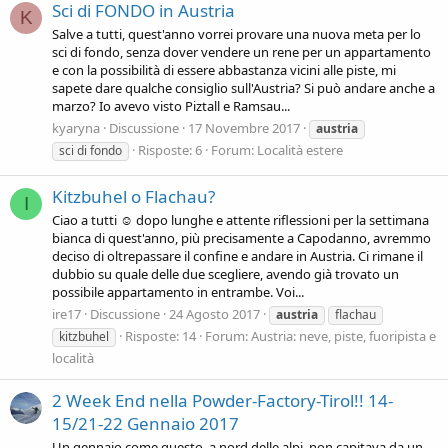
Sci di FONDO in Austria
K
Salve a tutti, quest'anno vorrei provare una nuova meta per lo
sci di fondo, senza dover vendere un rene per un appartamento
e con la possibilità di essere abbastanza vicini alle piste, mi
sapete dare qualche consiglio sull'Austria? Si può andare anche a
marzo? Io avevo visto Piztall e Ramsau...
kyaryna
Discussione
17 Novembre 2017
austria
Risposte: 6
Forum:
Località estere
sci di fondo
Kitzbuhel o Flachau?
I
Ciao a tutti ☺️ dopo lunghe e attente riflessioni per la settimana
bianca di quest'anno, più precisamente a Capodanno, avremmo
deciso di oltrepassare il confine e andare in Austria. Ci rimane il
dubbio su quale delle due scegliere, avendo già trovato un
possibile appartamento in entrambe. Voi...
ire17
Discussione
24 Agosto 2017
austria
flachau
Risposte: 14
Forum:
Austria: neve, piste, fuoripista e
kitzbuhel
località
2 Week End nella Powder-Factory-Tirol!! 14-
15/21-22 Gennaio 2017
Un gennaio come questo, a nord delle alpi, non capitava da un