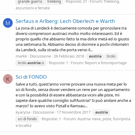
Risposte: 21
Forum:
Trekking,
grande guerra
trekking
escursioni e ferrate
Serfaus e Arlberg: Lech Oberlech e Warth
M
La zona di Landeck è decisamente comoda per gironzolare tra
diversi comprensori austriaci molto molto interessanti. Ed è
proprio quello che abbiamo fatto la mia dolce metà ed io giusto
una settimana fa. Abbiamo deciso di dormire a pochi chilometri
da Landeck, sulla strada che porta verso il...
markk
Discussione
26 Febbraio 2018
austria
tirolo
Risposte: 1
Forum:
Report e fotoreportage
tirolo
austria
co
Sci di FONDO
K
Salve a tutti, quest'anno vorrei provare una nuova meta per lo
sci di fondo, senza dover vendere un rene per un appartamento
e con la possibilità di essere abbastanza vicini alle piste, mi
sapete dare qualche consiglio sull'Austria? Si può andare anche a
marzo? Io avevo visto Piztall e Ramsau...
kyaryna
Discussione
17 Novembre 2017
austria
Risposte: 1
Forum:
Austria: neve, piste, fuoripista
sci di fondo
e località