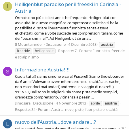
Heiligenblut paradiso per il freeski in Carinzia -
I
Austria
Ormai sono più di dieci anni che frequento Heiligenblut con
assiduità. In questo magnifico comprensorio sciistico si ha la
possibilità di sciare liberamente fuoripista senza essere
etichettati, come a volte succede nei comprensori italiani, come
dei “pazzi criminali”. Ad Heiligenblut c’è una...
Il Mountainrider
Discussione
4 Dicembre 2013
austria
Risposte: 7
Forum:
Fuoripista, freeride
freeride
heiligenblut
e scialpinismo
Informazione Austria!!!!
S
Ciao a tutti!! siamo simone e sara! Piacere!! Siamo Snowboarder
da 6 anni! Volevamo avere informazioni su località austriache,
non essendoci mai andati( andremo in viaggio di nozze!!!)
:PPINK Quali sono le migliori? sia come piste medio semplici,
grandezza comprensorio, vicinanza a paesini...
simosara
Discussione
4 Novembre 2013
aprile
austria
Risposte: 34
Forum:
Austria: neve, piste, fuoripista e località
nuovo dell'Austria...dove andare...?
L
salve a tutti. frequento da anni il sellaronda. Lo scorso anno le 3V.