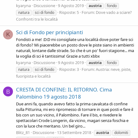
kyaryna
Discussione
9 Agosto 2019
austria
fondo
Risposte: 5
Forum:
Dove vado a sciare?
natura
sci di fondo
Confronti tra le località
Sci di Fondo per principianti
K
Fondisti a me! :D:D mi consigliate una località dove poter fare sci
di fondo? Mi piacerebbe un posto dove le piste siano in ambienti
naturali, lontane dalle strade. So che è un po' fuori stagione... ma
la voglia di sci è tantissima! Grazie a tutti xbbx
kyaryna
Discussione
9 Agosto 2019
austria
fondo
Risposte: 3
Forum:
Austria: neve, piste,
natura
sci di fondo
fuoripista e località
CRESTA DI CONFINE: IL RITORNO. Cima
B
Palombino 19 agosto 2018
Due anni fa, quando avevo fatto la prima cavalcata di confine
sulla Pitturina, mi ero ripromesso di tornare in quei posti e fare il
bis con un suo vicino, il Palombino. Fare il bis, e rivedere le
spettacolari Crode Longerin, da vicino, magari senza foschia e
con la luce che meritano. Un bel giro...
Blitz_81
Discussione
13 Settembre 2018
austria
dolomiti